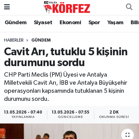
Gündem
Siyaset
Ekonomi
Spor
Yaşam
Bil
Gündem
Nöbetçi Eczaneler
Siyaset
Hava Durumu
HABERLER
GÜNDEM
Cavit Arı, tutuklu 5 kişinin
Yerel Yönetim
Trafik Durumu
durumunu sordu
Ekonomi
Süper Lig Puan Durumu ve Fikstür
CHP Parti Meclis (PM) Üyesi ve Antalya
Milletvekili Cavit Arı, İBB ve Antalya Büyükşehir
Spor
Tüm Manşetler
operasyonları kapsamında tutuklanan 5 kişinin
durumunu sordu.
Yaşam
Son Dakika Haberleri
13.05.2026 - 07:40
13.05.2026 - 07:55
2 DK
YAYINLANMA
GÜNCELLEME
OKUNMA SÜRESI
Asayiş
Haber Arşivi
Dünya