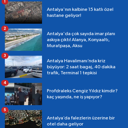
1
Antalya'nın kalbine 15 katlı özel
hastane geliyor!
2
Antalya'da çok sayıda imar planı
askıya çıktı! Alanya, Konyaaltı,
Muratpaşa, Aksu
3
Antalya Havalimanı’nda kriz
büyüyor: 2 saat bagaj, 40 dakika
trafik, Terminal 1 tepkisi
4
Profdraleks Cengiz Yıldız kimdir?
kaç yaşında, ne iş yapıyor?
5
Antalya’da falezlerin üzerine bir
otel daha geliyor