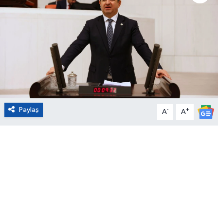
Eğitim
Sağlık
Magazin
Turizm
Paylaş
-
+
A
A
Çevre
Kültür ve Sanat
Sivil Toplum
Tarım
Bilim ve Teknoloji