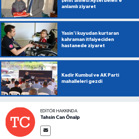
şehit annesi Aysel Belen’e
anlamlı ziyaret
Yasin'i kuyudan kurtaran
kahraman itfaiyeciden
hastanede ziyaret
Kadir Kumbul ve AK Parti
mahalleleri gezdi
EDITÖR HAKKINDA
Tahsin Can Önalp