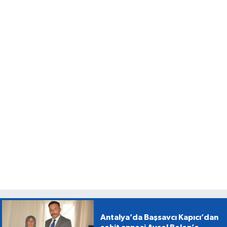
Antalya’da Başsavcı Kapıcı’dan