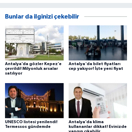
Bunlar da ilginizi çekebilir
Antalya’da gözler Kepez’e
Antalya'da bilet fiyatları
çevrildi! Milyonluk arsalar
cep yakıyor! İşte yeni fiyat
satılıyor
UNESCO listesi yenilendi!
Antalya’da klima
Termessos gündemde
kullananlar dikkat! Evinizde
yangın çıkabilir