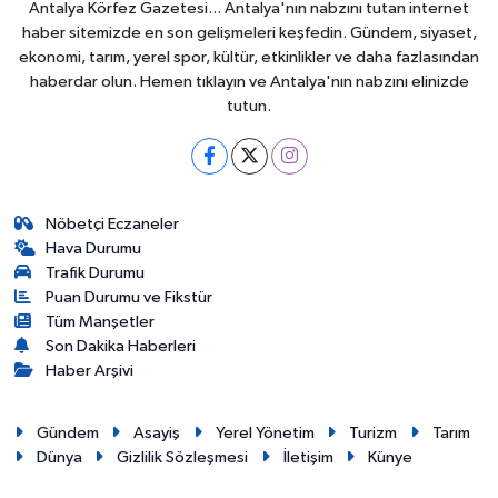
Antalya Körfez Gazetesi... Antalya'nın nabzını tutan internet
haber sitemizde en son gelişmeleri keşfedin. Gündem, siyaset,
ekonomi, tarım, yerel spor, kültür, etkinlikler ve daha fazlasından
haberdar olun. Hemen tıklayın ve Antalya'nın nabzını elinizde
tutun.
Nöbetçi Eczaneler
Hava Durumu
Trafik Durumu
Puan Durumu ve Fikstür
Tüm Manşetler
Son Dakika Haberleri
Haber Arşivi
Gündem
Asayiş
Yerel Yönetim
Turizm
Tarım
Dünya
Gizlilik Sözleşmesi
İletişim
Künye