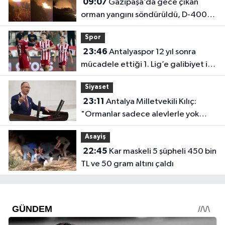
09:07
Gazipaşa’da gece çıkan
orman yangını söndürüldü, D-400
trafiğe açıldı
Spor
23:46
Antalyaspor 12 yıl sonra
mücadele ettiği 1. Lig’e galibiyet ile
başladı
Siyaset
23:11
Antalya Milletvekili Kılıç:
"Ormanlar sadece alevlerle yok
olmuyor"
Asayiş
22:45
Kar maskeli 5 şüpheli 450 bin
TL ve 50 gram altını çaldı