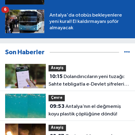
6
Antalya'da otobüs bekleyenlere
yeni kural! El kaldırmayanı şoför
almayacak
Son Haberler
Asayiş
10:15
Dolandırıcıların yeni tuzağı:
Sahte tebligatla e-Devlet şifrelerini
çalıyorlar
Çevre
09:53
Antalya’nın el değmemiş
koyu plastik çöplüğüne döndü!
Asayiş