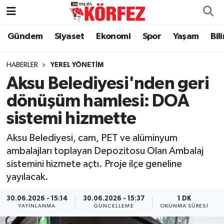
Gündem
Siyaset
Ekonomi
Spor
Yaşam
Bil
Gündem
Nöbetçi Eczaneler
Siyaset
Hava Durumu
HABERLER
YEREL YÖNETIM
Aksu Belediyesi'nden geri
Yerel Yönetim
Trafik Durumu
dönüşüm hamlesi: DOA
sistemi hizmette
Ekonomi
Süper Lig Puan Durumu ve Fikstür
Aksu Belediyesi, cam, PET ve alüminyum
Spor
Tüm Manşetler
ambalajları toplayan Depozitosu Olan Ambalaj
sistemini hizmete açtı. Proje ilçe geneline
Yaşam
Son Dakika Haberleri
yayılacak.
Asayiş
Haber Arşivi
30.06.2026 - 15:14
30.06.2026 - 15:37
1 DK
YAYINLANMA
GÜNCELLEME
OKUNMA SÜRESI
Dünya