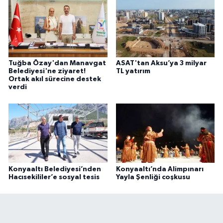
Tuğba Özay'dan Manavgat
ASAT'tan Aksu’ya 3 milyar
Belediyesi'ne ziyaret!
TL yatırım
Ortak akıl sürecine destek
verdi
Konyaaltı Belediyesi’nden
Konyaaltı’nda Alimpınarı
Hacısekililer’e sosyal tesis
Yayla Şenliği coşkusu