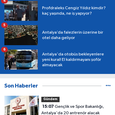
4
Profdraleks Cengiz Yıldız kimdir?
kaç yaşında, ne iş yapıyor?
5
Antalya’da falezlerin üzerine bir
otel daha geliyor
6
Antalya'da otobüs bekleyenlere
yeni kural! El kaldırmayanı şoför
almayacak
Son Haberler
Gündem
15:07
Gençlik ve Spor Bakanlığı,
Antalya'da 20 antrenör alacak