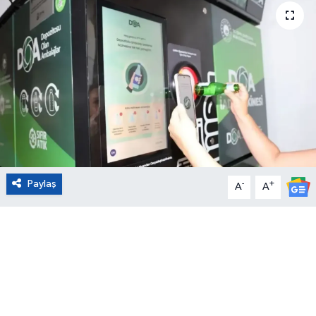
Eğitim
Sağlık
Magazin
Turizm
Çevre
Paylaş
-
+
A
A
Kültür ve Sanat
Sivil Toplum
Tarım
Bilim ve Teknoloji