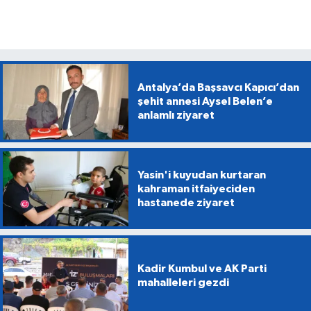
Antalya’da Başsavcı Kapıcı’dan
şehit annesi Aysel Belen’e
anlamlı ziyaret
Yasin'i kuyudan kurtaran
kahraman itfaiyeciden
hastanede ziyaret
Kadir Kumbul ve AK Parti
mahalleleri gezdi