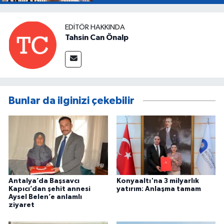
EDITÖR HAKKINDA
Tahsin Can Önalp
Bunlar da ilginizi çekebilir
Antalya’da Başsavcı
Konyaaltı'na 3 milyarlık
Kapıcı’dan şehit annesi
yatırım: Anlaşma tamam
Aysel Belen’e anlamlı
ziyaret