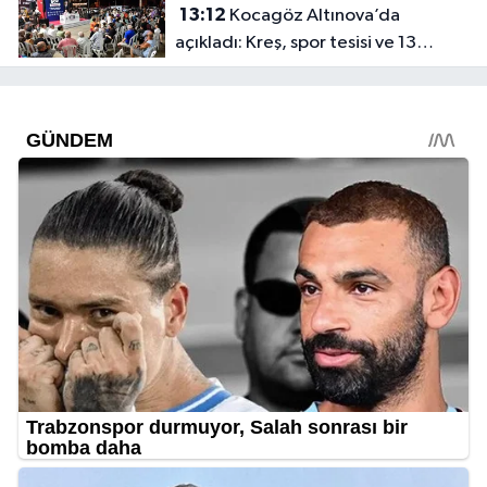
13:12
Kocagöz Altınova’da
açıkladı: Kreş, spor tesisi ve 13
dönümlük park geliyor