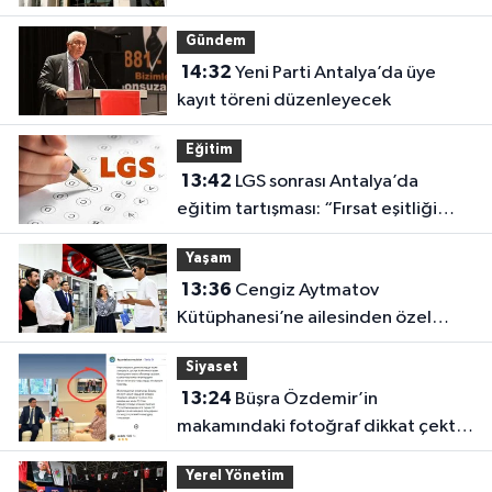
Gündem
14:32
Yeni Parti Antalya’da üye
kayıt töreni düzenleyecek
Eğitim
13:42
LGS sonrası Antalya’da
eğitim tartışması: “Fırsat eşitliği
yok”
Yaşam
13:36
Cengiz Aytmatov
Kütüphanesi’ne ailesinden özel
bağış
Siyaset
13:24
Büşra Özdemir’in
makamındaki fotoğraf dikkat çekti:
Özgür Özel ve Muhittin Böcek!
Yerel Yönetim