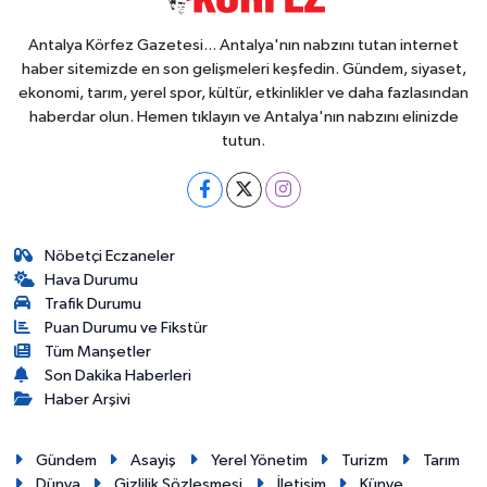
Eğitim
Antalya Körfez Gazetesi... Antalya'nın nabzını tutan internet
haber sitemizde en son gelişmeleri keşfedin. Gündem, siyaset,
ekonomi, tarım, yerel spor, kültür, etkinlikler ve daha fazlasından
Sağlık
haberdar olun. Hemen tıklayın ve Antalya'nın nabzını elinizde
tutun.
Magazin
Turizm
Nöbetçi Eczaneler
Çevre
Hava Durumu
Trafik Durumu
Kültür ve Sanat
Puan Durumu ve Fikstür
Tüm Manşetler
Sivil Toplum
Son Dakika Haberleri
Haber Arşivi
Tarım
Gündem
Asayiş
Yerel Yönetim
Turizm
Tarım
Bilim ve Teknoloji
Dünya
Gizlilik Sözleşmesi
İletişim
Künye