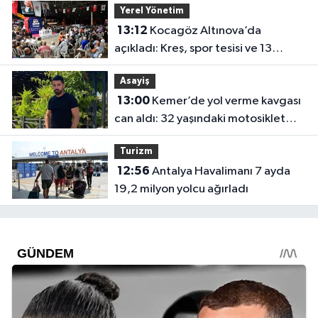
Yerel Yönetim
13:12
Kocagöz Altınova’da
açıkladı: Kreş, spor tesisi ve 13
dönümlük park geliyor
Asayiş
13:00
Kemer’de yol verme kavgası
can aldı: 32 yaşındaki motosiklet
tamircisi öldü
Turizm
12:56
Antalya Havalimanı 7 ayda
19,2 milyon yolcu ağırladı