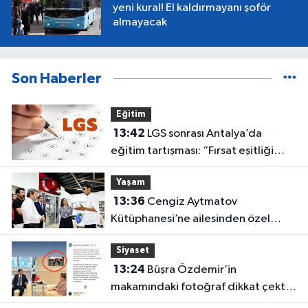
yeni kural! El kaldırmayanı şoför
almayacak
Son Haberler
Eğitim
13:42
LGS sonrası Antalya’da
eğitim tartışması: “Fırsat eşitliği
yok”
Yaşam
13:36
Cengiz Aytmatov
Kütüphanesi’ne ailesinden özel
bağış
Siyaset
13:24
Büşra Özdemir’in
makamındaki fotoğraf dikkat çekti:
Özgür Özel ve Muhittin Böcek!