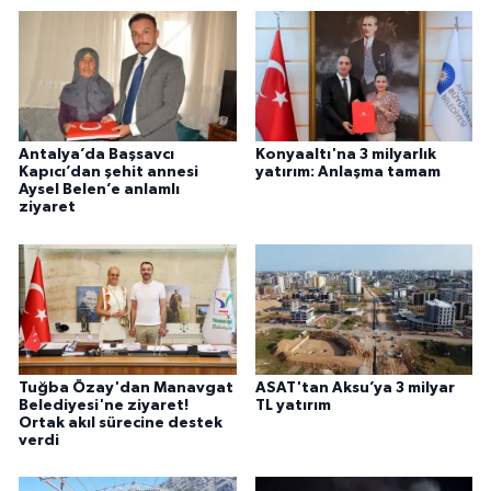
Antalya’da Başsavcı
Konyaaltı'na 3 milyarlık
Kapıcı’dan şehit annesi
yatırım: Anlaşma tamam
Aysel Belen’e anlamlı
ziyaret
Tuğba Özay'dan Manavgat
ASAT'tan Aksu’ya 3 milyar
Belediyesi'ne ziyaret!
TL yatırım
Ortak akıl sürecine destek
verdi