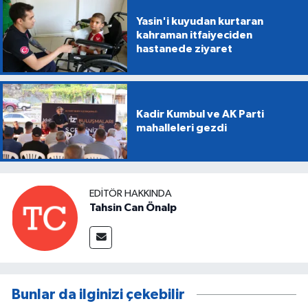
Yasin'i kuyudan kurtaran
kahraman itfaiyeciden
hastanede ziyaret
Kadir Kumbul ve AK Parti
mahalleleri gezdi
EDITÖR HAKKINDA
Tahsin Can Önalp
Bunlar da ilginizi çekebilir