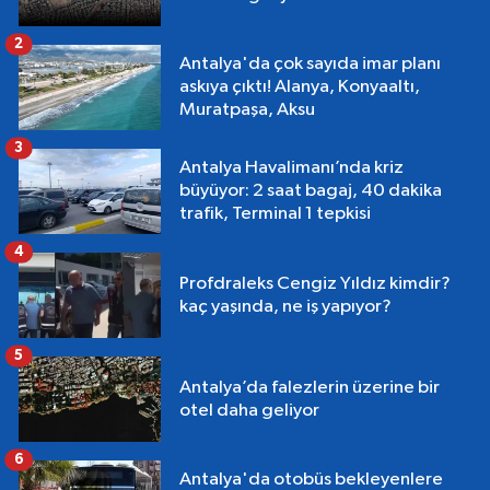
2
Antalya'da çok sayıda imar planı
askıya çıktı! Alanya, Konyaaltı,
Muratpaşa, Aksu
3
Antalya Havalimanı’nda kriz
büyüyor: 2 saat bagaj, 40 dakika
trafik, Terminal 1 tepkisi
4
Profdraleks Cengiz Yıldız kimdir?
kaç yaşında, ne iş yapıyor?
5
Antalya’da falezlerin üzerine bir
otel daha geliyor
6
Antalya'da otobüs bekleyenlere