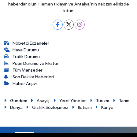
haberdar olun. Hemen tıklayın ve Antalya'nın nabzını elinizde
tutun.
Nöbetçi Eczaneler
Hava Durumu
Trafik Durumu
Puan Durumu ve Fikstür
Tüm Manşetler
Son Dakika Haberleri
Haber Arşivi
Gündem
Asayiş
Yerel Yönetim
Turizm
Tarım
Dünya
Gizlilik Sözleşmesi
İletişim
Künye
RSS
Copyright © 2012. Her hakkı saklıdır.