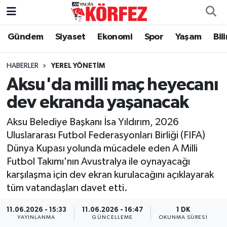
Gündem
Siyaset
Ekonomi
Spor
Yaşam
Bil
Gündem
Nöbetçi Eczaneler
Siyaset
Hava Durumu
HABERLER
YEREL YÖNETIM
Aksu'da milli maç heyecanı
Yerel Yönetim
Trafik Durumu
dev ekranda yaşanacak
Ekonomi
Süper Lig Puan Durumu ve Fikstür
Aksu Belediye Başkanı İsa Yıldırım, 2026
Uluslararası Futbol Federasyonları Birliği (FIFA)
Spor
Tüm Manşetler
Dünya Kupası yolunda mücadele eden A Milli
Futbol Takımı'nın Avustralya ile oynayacağı
Yaşam
Son Dakika Haberleri
karşılaşma için dev ekran kurulacağını açıklayarak
tüm vatandaşları davet etti.
Asayiş
Haber Arşivi
11.06.2026 - 15:33
11.06.2026 - 16:47
1 DK
Dünya
YAYINLANMA
GÜNCELLEME
OKUNMA SÜRESI