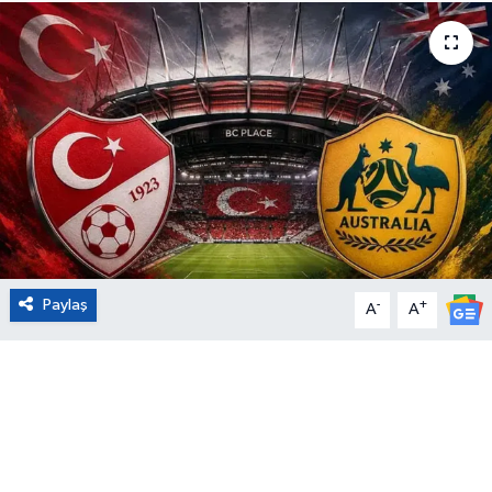
Eğitim
Sağlık
Magazin
Turizm
Çevre
Paylaş
-
+
A
A
Kültür ve Sanat
Sivil Toplum
Tarım
Bilim ve Teknoloji