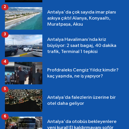
2
Antalya'da çok sayıda imar planı
askıya çıktı! Alanya, Konyaaltı,
Muratpaşa, Aksu
3
Antalya Havalimanı’nda kriz
büyüyor: 2 saat bagaj, 40 dakika
trafik, Terminal 1 tepkisi
4
Profdraleks Cengiz Yıldız kimdir?
kaç yaşında, ne iş yapıyor?
5
Antalya’da falezlerin üzerine bir
otel daha geliyor
6
Antalya'da otobüs bekleyenlere
yeni kural! El kaldırmayanı şoför