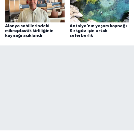
Alanya sahillerindeki
Antalya'nın yaşam kaynağı
mikroplastik kirliliğinin
Kırkgöz için ortak
kaynağı açıklandı
seferberlik