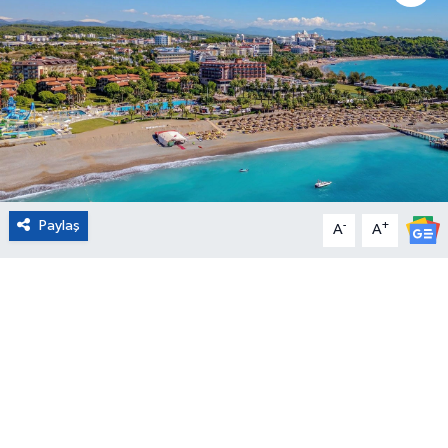
Eğitim
Sağlık
Magazin
Turizm
Paylaş
-
+
A
A
Çevre
Kültür ve Sanat
Sivil Toplum
Tarım
Bilim ve Teknoloji