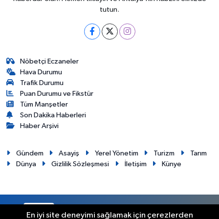
tutun.
Nöbetçi Eczaneler
Hava Durumu
Trafik Durumu
Puan Durumu ve Fikstür
Tüm Manşetler
Son Dakika Haberleri
Haber Arşivi
Gündem
Asayiş
Yerel Yönetim
Turizm
Tarım
Dünya
Gizlilik Sözleşmesi
İletişim
Künye
RSS
Copyright © 2012. Her hakkı saklıdır.
En iyi site deneyimi sağlamak için çerezlerden