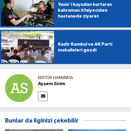
Yasin'i kuyudan kurtaran
kahraman itfaiyeciden
hastanede ziyaret
Kadir Kumbul ve AK Parti
mahalleleri gezdi
EDITÖR HAKKINDA
Ayşem Sicim
Bunlar da ilginizi çekebilir