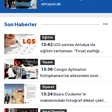
almayacak
Son Haberler
Eğitim
13:42
LGS sonrası Antalya’da
eğitim tartışması: “Fırsat eşitliği
yok”
Yaşam
13:36
Cengiz Aytmatov
Kütüphanesi’ne ailesinden özel
bağış
Siyaset
13:24
Büşra Özdemir’in
makamındaki fotoğraf dikkat çekti:
Özgür Özel ve Muhittin Böcek!
Yerel Yönetim