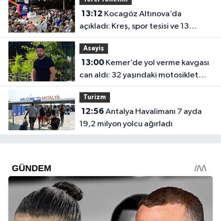
13:12
Kocagöz Altınova’da
açıkladı: Kreş, spor tesisi ve 13
dönümlük park geliyor
Asayiş
13:00
Kemer’de yol verme kavgası
can aldı: 32 yaşındaki motosiklet
tamircisi öldü
Turizm
12:56
Antalya Havalimanı 7 ayda
19,2 milyon yolcu ağırladı