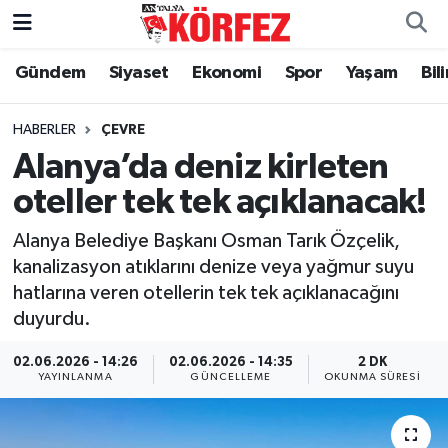
Gündem
Siyaset
Ekonomi
Spor
Yaşam
Bil
Gündem
Nöbetçi Eczaneler
Siyaset
Hava Durumu
HABERLER
ÇEVRE
Alanya’da deniz kirleten
Yerel Yönetim
Trafik Durumu
oteller tek tek açıklanacak!
Ekonomi
Süper Lig Puan Durumu ve Fikstür
Alanya Belediye Başkanı Osman Tarık Özçelik,
kanalizasyon atıklarını denize veya yağmur suyu
Spor
Tüm Manşetler
hatlarına veren otellerin tek tek açıklanacağını
duyurdu.
Yaşam
Son Dakika Haberleri
02.06.2026 - 14:26
02.06.2026 - 14:35
2 DK
YAYINLANMA
GÜNCELLEME
OKUNMA SÜRESI
Asayiş
Haber Arşivi
Dünya