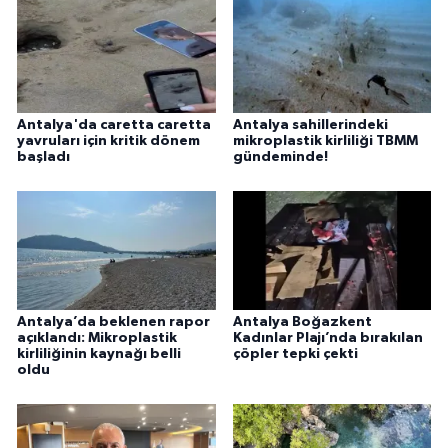
Antalya'da caretta caretta
Antalya sahillerindeki
yavruları için kritik dönem
mikroplastik kirliliği TBMM
başladı
gündeminde!
Antalya’da beklenen rapor
Antalya Boğazkent
açıklandı: Mikroplastik
Kadınlar Plajı’nda bırakılan
kirliliğinin kaynağı belli
çöpler tepki çekti
oldu