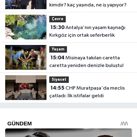
kimdir? kaç yaşında, ne iş yapıyor?
Çevre
15:30
Antalya'nın yaşam kaynağı
Kırkgöz için ortak seferberlik
Yaşam
15:04
Misinaya takılan caretta
caretta yeniden denizle buluştu!
Siyaset
14:55
CHP Muratpaşa'da meclis
çatladı: İlk istifalar geldi