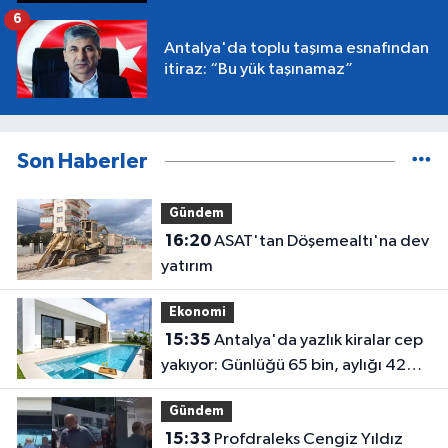
6
Antalya'da toplu taşıma esnafından
itiraz: “Bu yük taşınamaz”
Son Haberler
Gündem
16:20
ASAT'tan Döşemealtı'na dev
yatırım
Ekonomi
15:35
Antalya'da yazlık kiralar cep
yakıyor: Günlüğü 65 bin, aylığı 425
bin!
Gündem
15:33
Profdraleks Cengiz Yıldız