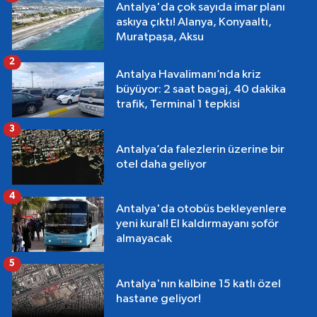
Antalya'da çok sayıda imar planı
askıya çıktı! Alanya, Konyaaltı,
Muratpaşa, Aksu
2
Antalya Havalimanı’nda kriz
büyüyor: 2 saat bagaj, 40 dakika
trafik, Terminal 1 tepkisi
3
Antalya’da falezlerin üzerine bir
otel daha geliyor
4
Antalya'da otobüs bekleyenlere
yeni kural! El kaldırmayanı şoför
almayacak
5
Antalya'nın kalbine 15 katlı özel
hastane geliyor!