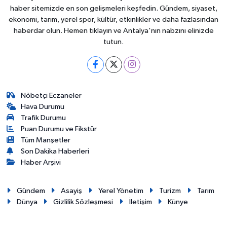
haber sitemizde en son gelişmeleri keşfedin. Gündem, siyaset,
ekonomi, tarım, yerel spor, kültür, etkinlikler ve daha fazlasından
haberdar olun. Hemen tıklayın ve Antalya'nın nabzını elinizde
tutun.
Nöbetçi Eczaneler
Hava Durumu
Trafik Durumu
Puan Durumu ve Fikstür
Tüm Manşetler
Son Dakika Haberleri
Haber Arşivi
Gündem
Asayiş
Yerel Yönetim
Turizm
Tarım
Dünya
Gizlilik Sözleşmesi
İletişim
Künye