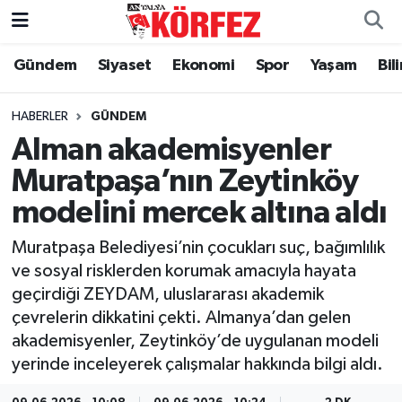
Gündem
Siyaset
Ekonomi
Spor
Yaşam
Bil
Gündem
Nöbetçi Eczaneler
Siyaset
Hava Durumu
HABERLER
GÜNDEM
Alman akademisyenler
Yerel Yönetim
Trafik Durumu
Muratpaşa’nın Zeytinköy
modelini mercek altına aldı
Ekonomi
Süper Lig Puan Durumu ve Fikstür
Muratpaşa Belediyesi’nin çocukları suç, bağımlılık
Spor
Tüm Manşetler
ve sosyal risklerden korumak amacıyla hayata
geçirdiği ZEYDAM, uluslararası akademik
Yaşam
Son Dakika Haberleri
çevrelerin dikkatini çekti. Almanya’dan gelen
akademisyenler, Zeytinköy’de uygulanan modeli
Asayiş
Haber Arşivi
yerinde inceleyerek çalışmalar hakkında bilgi aldı.
Dünya