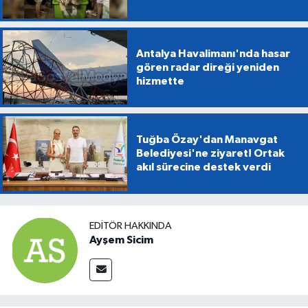
Antalya Havalimanı'nda hasar
gören radar direği yeniden
hizmette
Tuğba Özay'dan Manavgat
Belediyesi'ne ziyaret! Ortak
akıl sürecine destek verdi
EDITÖR HAKKINDA
Ayşem Sicim