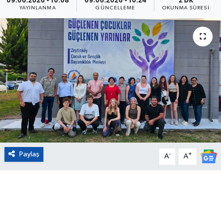
09.06.2026 - 10:08
09.06.2026 - 10:24
2 DK
YAYINLANMA
GÜNCELLEME
OKUNMA SÜRESI
Eğitim
Sağlık
Magazin
Turizm
Çevre
Kültür ve Sanat
Paylaş
-
+
A
A
Sivil Toplum
Tarım
Bilim ve Teknoloji