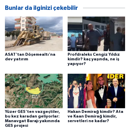
Bunlar da ilginizi çekebilir
ASAT'tan Döşemealtı'na
Profdraleks Cengiz Yıldız
dev yatırım
kimdir? kaç yaşında, ne iş
yapıyor?
Yüzer GES'ten vazgeçtiler,
Hakan Demirağ kimdir? Ata
bu kez karadan geliyorlar:
ve Kaan Demirağ kimdir,
Manavgat Barajı yakınında
servetleri ne kadar?
GES projesi