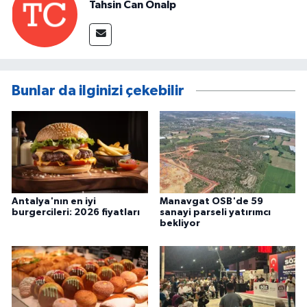
Tahsin Can Önalp
Bunlar da ilginizi çekebilir
Antalya'nın en iyi
Manavgat OSB'de 59
burgercileri: 2026 fiyatları
sanayi parseli yatırımcı
bekliyor