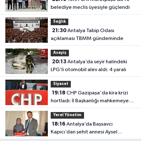
belediye meclis üyesiyle güçlendi
Sağlık
21:30
Antalya Tabip Odası
açıklaması TBMM gündeminde
Asayiş
20:13
Antalya’da seyir halindeki
LPG’li otomobil alev aldı: 4 yaralı
Siyaset
19:18
CHP Gazipaşa'da kira krizi
hortladı: İl Başkanlığı mahkemeye
gitti
Yerel Yönetim
18:16
Antalya’da Başsavcı
Kapıcı’dan şehit annesi Aysel
Belen’e anlamlı ziyaret