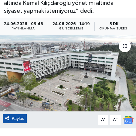
altında Kemal Kılıçdaroğlu yönetimi altında
siyaset yapmak istemiyoruz” dedi.
Eğitim
24.06.2026 - 09:46
24.06.2026 - 14:19
5 DK
Sağlık
YAYINLANMA
GÜNCELLEME
OKUNMA SÜRESI
Magazin
Turizm
Çevre
Kültür ve Sanat
Sivil Toplum
Paylaş
Tarım
-
+
A
A
Bilim ve Teknoloji