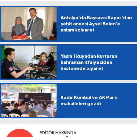
Antalya’da Başsavcı Kapıcı’dan
şehit annesi Aysel Belen’e
anlamlı ziyaret
Yasin'i kuyudan kurtaran
kahraman itfaiyeciden
hastanede ziyaret
Kadir Kumbul ve AK Parti
mahalleleri gezdi
EDITÖR HAKKINDA