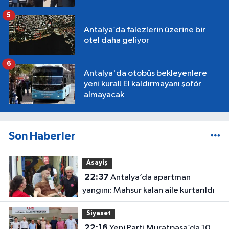
5
Antalya’da falezlerin üzerine bir
otel daha geliyor
6
Antalya'da otobüs bekleyenlere
yeni kural! El kaldırmayanı şoför
almayacak
Son Haberler
Asayiş
22:37
Antalya’da apartman
yangını: Mahsur kalan aile kurtarıldı
Siyaset
22:16
Yeni Parti Muratpaşa’da 10