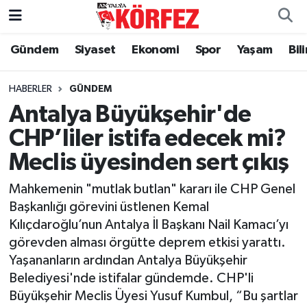
Gündem
Siyaset
Ekonomi
Spor
Yaşam
Bil
Gündem
Nöbetçi Eczaneler
Siyaset
Hava Durumu
HABERLER
GÜNDEM
Antalya Büyükşehir'de
Yerel Yönetim
Trafik Durumu
CHP’liler istifa edecek mi?
Meclis üyesinden sert çıkış
Ekonomi
Süper Lig Puan Durumu ve Fikstür
Mahkemenin "mutlak butlan" kararı ile CHP Genel
Spor
Tüm Manşetler
Başkanlığı görevini üstlenen Kemal
Kılıçdaroğlu’nun Antalya İl Başkanı Nail Kamacı’yı
Yaşam
Son Dakika Haberleri
görevden alması örgütte deprem etkisi yarattı.
Yaşananların ardından Antalya Büyükşehir
Asayiş
Haber Arşivi
Belediyesi'nde istifalar gündemde. CHP'li
Büyükşehir Meclis Üyesi Yusuf Kumbul, “Bu şartlar
Dünya