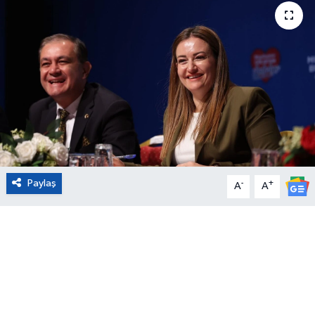
Eğitim
Sağlık
Magazin
Turizm
Çevre
Paylaş
-
+
A
A
Kültür ve Sanat
Sivil Toplum
Tarım
Bilim ve Teknoloji