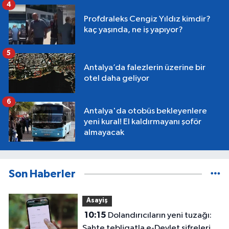
4
Profdraleks Cengiz Yıldız kimdir?
kaç yaşında, ne iş yapıyor?
5
Antalya’da falezlerin üzerine bir
otel daha geliyor
6
Antalya'da otobüs bekleyenlere
yeni kural! El kaldırmayanı şoför
almayacak
Son Haberler
Asayiş
10:15
Dolandırıcıların yeni tuzağı:
Sahte tebligatla e-Devlet şifrelerini