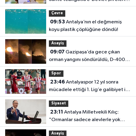
çalıyorlar
Çevre
09:53
Antalya’nın el değmemiş
koyu plastik çöplüğüne döndü!
Asayiş
09:07
Gazipaşa’da gece çıkan
orman yangını söndürüldü, D-400
trafiğe açıldı
Spor
23:46
Antalyaspor 12 yıl sonra
mücadele ettiği 1. Lig’e galibiyet ile
başladı
Siyaset
23:11
Antalya Milletvekili Kılıç:
"Ormanlar sadece alevlerle yok
olmuyor"
Asayiş