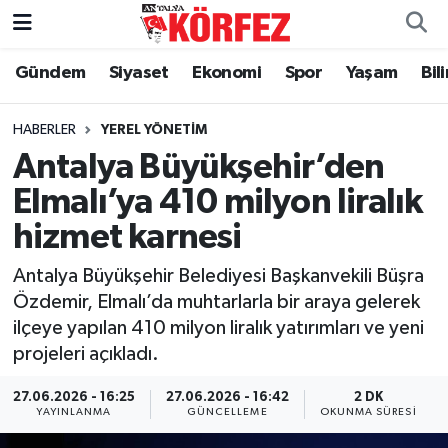
Gündem
Siyaset
Ekonomi
Spor
Yaşam
Bil
Gündem
Nöbetçi Eczaneler
Siyaset
Hava Durumu
HABERLER
YEREL YÖNETIM
Antalya Büyükşehir’den
Yerel Yönetim
Trafik Durumu
Elmalı’ya 410 milyon liralık
hizmet karnesi
Ekonomi
Süper Lig Puan Durumu ve Fikstür
Antalya Büyükşehir Belediyesi Başkanvekili Büşra
Spor
Tüm Manşetler
Özdemir, Elmalı’da muhtarlarla bir araya gelerek
ilçeye yapılan 410 milyon liralık yatırımları ve yeni
Yaşam
Son Dakika Haberleri
projeleri açıkladı.
Asayiş
Haber Arşivi
27.06.2026 - 16:25
27.06.2026 - 16:42
2 DK
YAYINLANMA
GÜNCELLEME
OKUNMA SÜRESI
Dünya