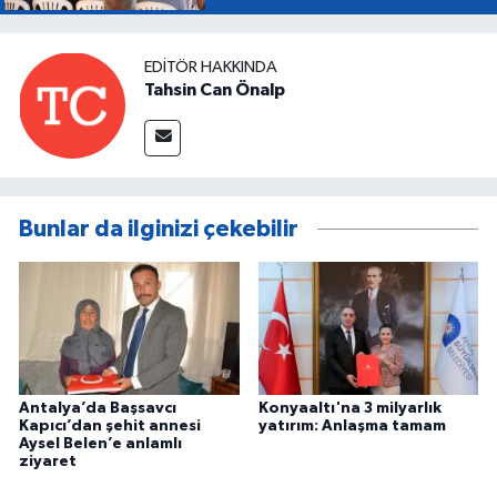
EDITÖR HAKKINDA
Tahsin Can Önalp
Bunlar da ilginizi çekebilir
Antalya’da Başsavcı
Konyaaltı'na 3 milyarlık
Kapıcı’dan şehit annesi
yatırım: Anlaşma tamam
Aysel Belen’e anlamlı
ziyaret