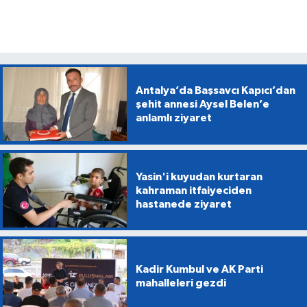
Antalya’da Başsavcı Kapıcı’dan
şehit annesi Aysel Belen’e
anlamlı ziyaret
Yasin'i kuyudan kurtaran
kahraman itfaiyeciden
hastanede ziyaret
Kadir Kumbul ve AK Parti
mahalleleri gezdi