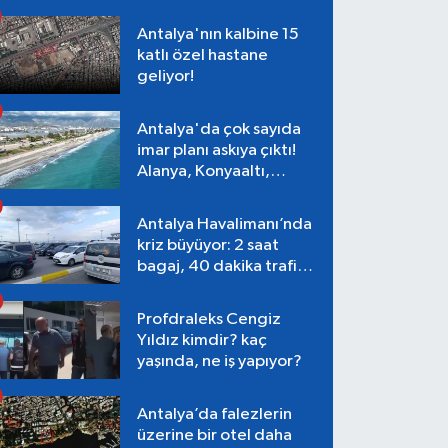
Antalya'nın kalbine 15
katlı özel hastane
geliyor!
Antalya'da çok sayıda
imar planı askıya çıktı!
Alanya, Konyaaltı,
Muratpaşa, Aksu
Antalya Havalimanı’nda
kriz büyüyor: 2 saat
bagaj, 40 dakika trafik,
Terminal 1 tepkisi
Profdraleks Cengiz
Yıldız kimdir? kaç
yaşında, ne iş yapıyor?
Antalya’da falezlerin
üzerine bir otel daha