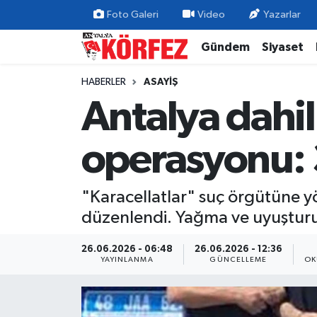
Foto Galeri
Video
Yazarlar
Gündem
Siyaset
Gündem
Nöbetçi Eczaneler
HABERLER
ASAYIŞ
Siyaset
Hava Durumu
Antalya dahil
Yerel Yönetim
Trafik Durumu
operasyonu: 
Ekonomi
Süper Lig Puan Durumu ve Fikstür
"Karacellatlar" suç örgütüne y
Spor
Tüm Manşetler
düzenlendi. Yağma ve uyuşturu
Yaşam
Son Dakika Haberleri
26.06.2026 - 06:48
26.06.2026 - 12:36
YAYINLANMA
GÜNCELLEME
OK
Asayiş
Haber Arşivi
Dünya