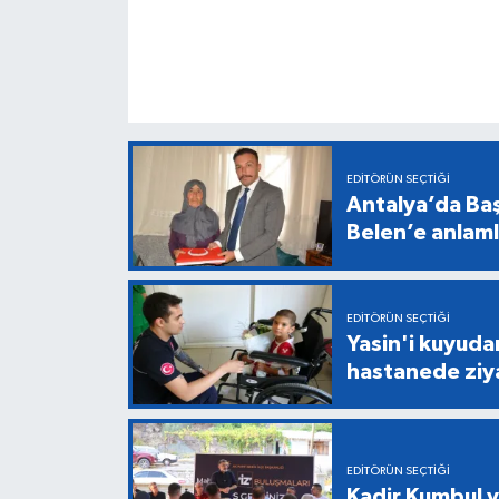
EDITÖRÜN SEÇTIĞI
Antalya’da Baş
Belen’e anlaml
EDITÖRÜN SEÇTIĞI
Yasin'i kuyuda
hastanede ziy
EDITÖRÜN SEÇTIĞI
Kadir Kumbul v