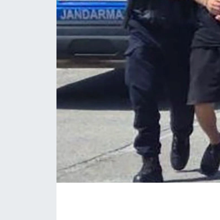
Eğitim
Sağlık
Magazin
Turizm
Çevre
Kültür ve Sanat
Sivil Toplum
Tarım
Bilim ve Teknoloji