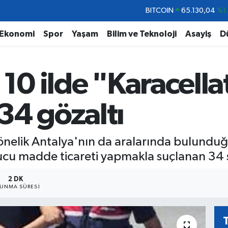
DOLAR
47,7106
%0.
EURO
55,1652
%0.
Ekonomi
Spor
Yaşam
Bilim ve Teknoloji
Asayiş
D
STERLİN
64,4046
%0.
GRAM ALTIN
6618.49
%2.
 10 ilde "Karacella
BİST100
13.773
%-
BITCOIN
65.130,04
%1
34 gözaltı
önelik Antalya'nın da aralarında bulunduğ
cu madde ticareti yapmakla suçlanan 34 şü
2 DK
UNMA SÜRESI