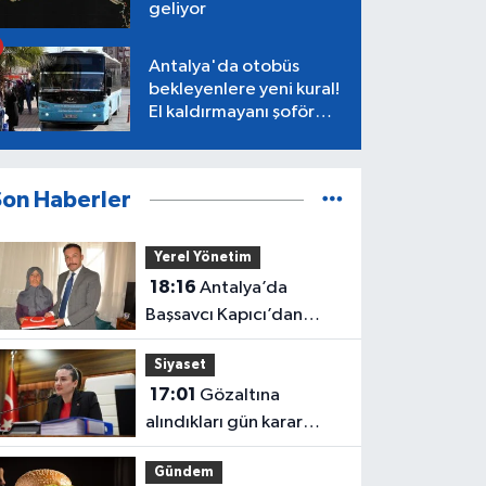
geliyor
Antalya'da otobüs
bekleyenlere yeni kural!
El kaldırmayanı şoför
almayacak
Son Haberler
Yerel Yönetim
18:16
Antalya’da
Başsavcı Kapıcı’dan
şehit annesi Aysel
Siyaset
Belen’e anlamlı ziyaret
17:01
Gözaltına
alındıkları gün karar
verilmiş! Büşra
Gündem
Özdemir'in oluru ortaya