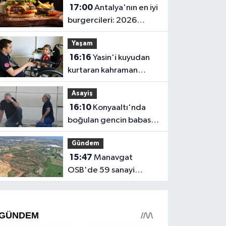
17:00
Antalya'nın en iyi
çıktı
burgercileri: 2026
fiyatları
Yaşam
16:16
Yasin'i kuyudan
kurtaran kahraman
itfaiyeciden hastanede
Asayiş
ziyaret
16:10
Konyaaltı'nda
boğulan gencin babası:
"Ciğerimi yaktın
Gündem
babam"
15:47
Manavgat
OSB'de 59 sanayi
parseli yatırımcı bekliyor