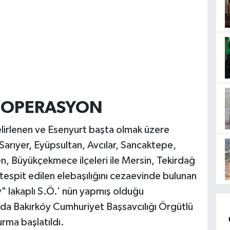
I OPERASYON
elirlenen ve Esenyurt başta olmak üzere
arıyer, Eyüpsultan, Avcılar, Sancaktepe,
n, Büyükçekmece ilçeleri ile Mersin, Tekirdağ
 tespit edilen elebaşılığını cezaevinde bulunan
ray" lakaplı S.Ö.’ nün yapmış olduğu
kında Bakırköy Cumhuriyet Başsavcılığı Örgütlü
rma başlatıldı.