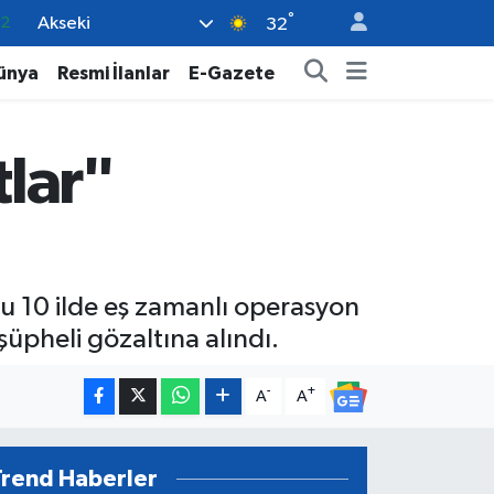
°
Akseki
17
32
27
ünya
Resmi İlanlar
E-Gazete
35
12
tlar"
19
.2
u 10 ilde eş zamanlı operasyon
pheli gözaltına alındı.
-
+
A
A
Trend Haberler