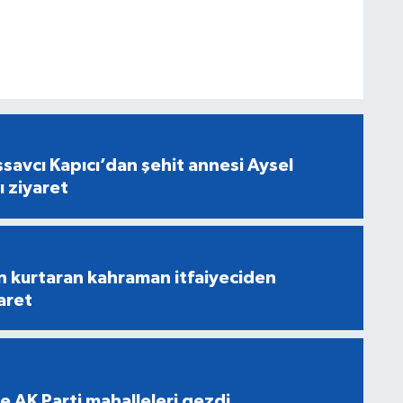
savcı Kapıcı’dan şehit annesi Aysel
ı ziyaret
n kurtaran kahraman itfaiyeciden
aret
e AK Parti mahalleleri gezdi