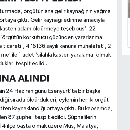
şturmada, örgütün ana gelir kaynağının yağma
rtaya çıktı. Gelir kaynağı edinme amacıyla
'kasten adam öldürmeye teşebbüs', 22
 'örgütün korkutucu gücünden yararlanma
 ticareti', 4 '6136 sayılı kanuna muhalefet', 2
erme' ile 1 adet 'silahla kasten yaralama' olmak
ukları tespit edildi.
INA ALINDI
nin 24 Haziran günü Esenyurt'ta bir başka
diği sırada öldürdükleri, eylemin her iki örgüt
tten kaynaklandığı ortaya çıktı. Bu kapsamda,
en 87 şüpheli tespit edildi. Şüphelilerin
 14 ilçe başta olmak üzere Muş, Malatya,