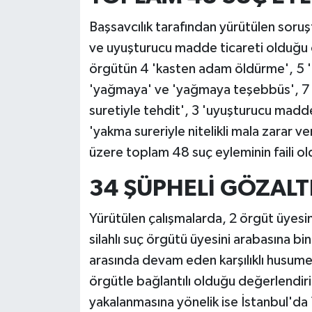
Başsavcılık tarafından yürütülen soru
ve uyuşturucu madde ticareti olduğu o
örgütün 4 'kasten adam öldürme', 5 
'yağmaya' ve 'yağmaya teşebbüs', 7
suretiyle tehdit', 3 'uyuşturucu madde
'yakma sureriyle nitelikli mala zarar v
üzere toplam 48 suç eyleminin faili old
34 ŞÜPHELİ GÖZALT
Yürütülen çalışmalarda, 2 örgüt üyesi
silahlı suç örgütü üyesini arabasına bin
arasında devam eden karşılıklı husume
örgütle bağlantılı olduğu değerlendiril
yakalanmasına yönelik ise İstanbul'da