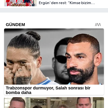
Ergün'den rest: “Kimse bizim
onayımız olmadan gidemez”