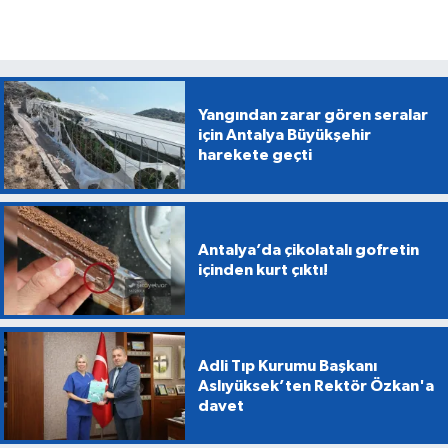
Yangından zarar gören seralar
için Antalya Büyükşehir
harekete geçti
Antalya’da çikolatalı gofretin
içinden kurt çıktı!
Adli Tıp Kurumu Başkanı
Aslıyüksek’ten Rektör Özkan'a
davet