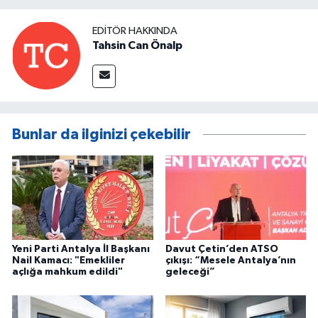
EDITÖR HAKKINDA
Tahsin Can Önalp
Bunlar da ilginizi çekebilir
Yeni Parti Antalya İl Başkanı
Davut Çetin’den ATSO
Nail Kamacı: "Emekliler
çıkışı: “Mesele Antalya’nın
açlığa mahkum edildi"
geleceği”