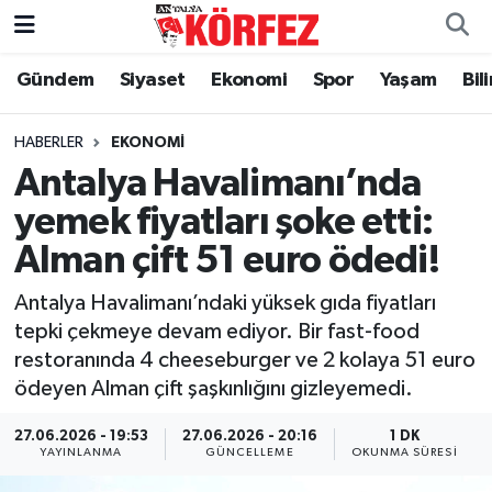
Gündem
Siyaset
Ekonomi
Spor
Yaşam
Bil
Gündem
Nöbetçi Eczaneler
Siyaset
Hava Durumu
HABERLER
EKONOMI
Antalya Havalimanı’nda
Yerel Yönetim
Trafik Durumu
yemek fiyatları şoke etti:
Alman çift 51 euro ödedi!
Ekonomi
Süper Lig Puan Durumu ve Fikstür
Antalya Havalimanı’ndaki yüksek gıda fiyatları
Spor
Tüm Manşetler
tepki çekmeye devam ediyor. Bir fast-food
restoranında 4 cheeseburger ve 2 kolaya 51 euro
Yaşam
Son Dakika Haberleri
ödeyen Alman çift şaşkınlığını gizleyemedi.
Asayiş
Haber Arşivi
27.06.2026 - 19:53
27.06.2026 - 20:16
1 DK
YAYINLANMA
GÜNCELLEME
OKUNMA SÜRESI
Dünya