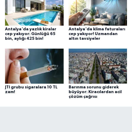
Antalya'da yazlık kiralar
Antalya'da klima faturaları
cep yakıyor: Günlüğü 65
cep yakıyor! Uzmandan
bin, aylığı 425 bin!
altın tavsiyeler
JTI grubu sigaralara 10 TL
Barınma sorunu giderek
zam!
büyüyor: Kiracılardan acil
çözüm çağrısı