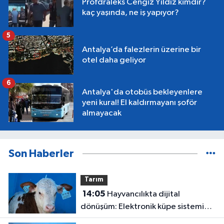
Profdraleks Cengiz Yıldız kimdir?
kaç yaşında, ne iş yapıyor?
5
Antalya’da falezlerin üzerine bir
otel daha geliyor
6
Antalya'da otobüs bekleyenlere
yeni kural! El kaldırmayanı şoför
almayacak
Son Haberler
Tarım
14:05
Hayvancılıkta dijital
dönüşüm: Elektronik küpe sistemi
başladı