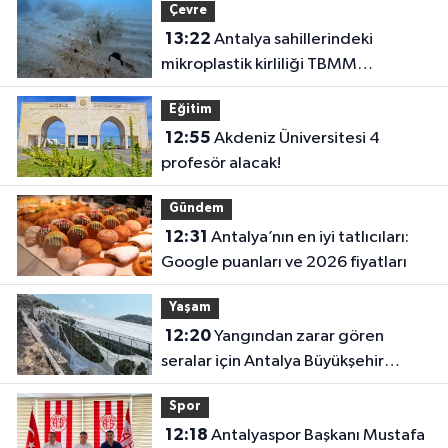
Çevre
13:22
Antalya sahillerindeki
mikroplastik kirliliği TBMM
gündeminde!
Eğitim
12:55
Akdeniz Üniversitesi 4
profesör alacak!
Gündem
12:31
Antalya’nın en iyi tatlıcıları:
Google puanları ve 2026 fiyatları
Yaşam
12:20
Yangından zarar gören
seralar için Antalya Büyükşehir
harekete geçti
Spor
12:18
Antalyaspor Başkanı Mustafa