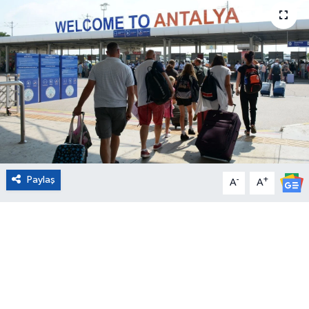
Eğitim
Sağlık
Magazin
Turizm
Çevre
Paylaş
-
+
A
A
Kültür ve Sanat
Sivil Toplum
Tarım
Bilim ve Teknoloji