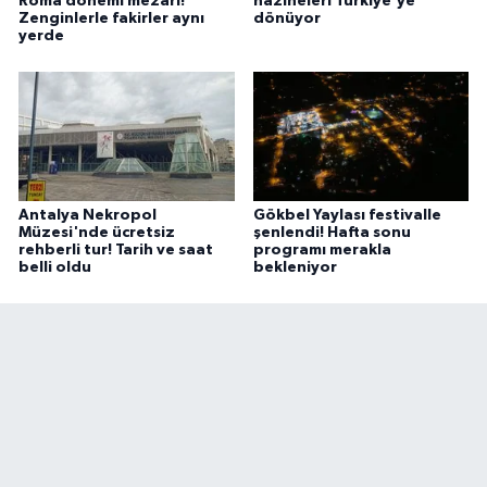
Roma dönemi mezarı!
hazineleri Türkiye'ye
Zenginlerle fakirler aynı
dönüyor
yerde
Antalya Nekropol
Gökbel Yaylası festivalle
Müzesi'nde ücretsiz
şenlendi! Hafta sonu
rehberli tur! Tarih ve saat
programı merakla
belli oldu
bekleniyor