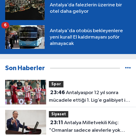
Antalya’da falezlerin üzerine bir
otel daha geliyor
6
Antalya'da otobüs bekleyenlere
yeni kural! El kaldırmayanı şoför
almayacak
Son Haberler
Spor
23:46
Antalyaspor 12 yıl sonra
mücadele ettiği 1. Lig’e galibiyet ile
başladı
Siyaset
23:11
Antalya Milletvekili Kılıç:
"Ormanlar sadece alevlerle yok