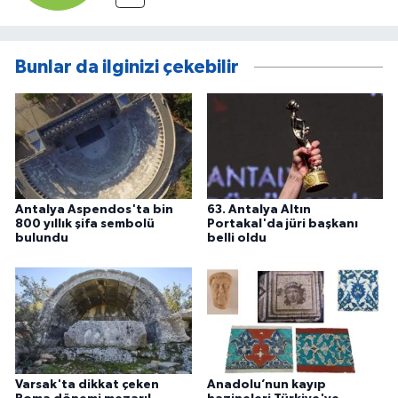
Bunlar da ilginizi çekebilir
Antalya Aspendos'ta bin
63. Antalya Altın
800 yıllık şifa sembolü
Portakal'da jüri başkanı
bulundu
belli oldu
Varsak'ta dikkat çeken
Anadolu’nun kayıp