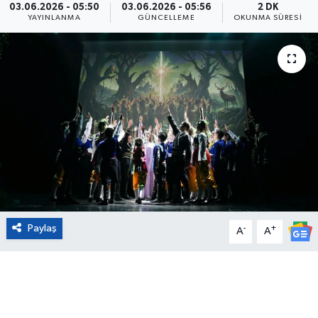
03.06.2026 - 05:50
03.06.2026 - 05:56
2 DK
YAYINLANMA
GÜNCELLEME
OKUNMA SÜRESI
Eğitim
Sağlık
Magazin
Turizm
Çevre
Kültür ve Sanat
Paylaş
-
+
A
A
Sivil Toplum
Tarım
Bilim ve Teknoloji