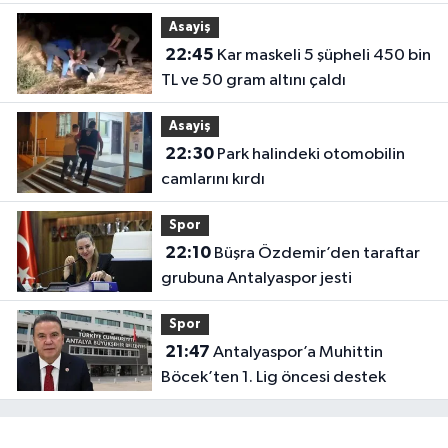
olmuyor"
Asayiş
22:45
Kar maskeli 5 şüpheli 450 bin
TL ve 50 gram altını çaldı
Asayiş
22:30
Park halindeki otomobilin
camlarını kırdı
Spor
22:10
Büşra Özdemir’den taraftar
grubuna Antalyaspor jesti
Spor
21:47
Antalyaspor’a Muhittin
Böcek’ten 1. Lig öncesi destek