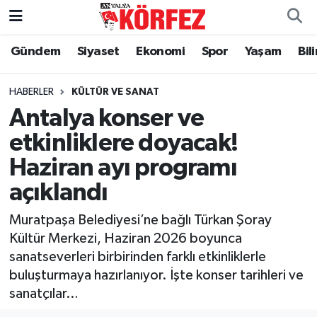
Gündem
Siyaset
Ekonomi
Spor
Yaşam
Bil
Gündem
Nöbetçi Eczaneler
Siyaset
Hava Durumu
HABERLER
KÜLTÜR VE SANAT
Antalya konser ve
Yerel Yönetim
Trafik Durumu
etkinliklere doyacak!
Haziran ayı programı
Ekonomi
Süper Lig Puan Durumu ve Fikstür
açıklandı
Spor
Tüm Manşetler
Muratpaşa Belediyesi’ne bağlı Türkan Şoray
Yaşam
Son Dakika Haberleri
Kültür Merkezi, Haziran 2026 boyunca
sanatseverleri birbirinden farklı etkinliklerle
Asayiş
Haber Arşivi
buluşturmaya hazırlanıyor. İşte konser tarihleri ve
sanatçılar…
Dünya