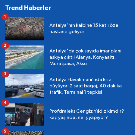
Trend Haberler
1
Antalya'nın kalbine 15 katlı özel
hastane geliyor!
2
Antalya'da çok sayıda imar planı
askıya çıktı! Alanya, Konyaaltı,
Muratpaşa, Aksu
3
Antalya Havalimanı’nda kriz
büyüyor: 2 saat bagaj, 40 dakika
trafik, Terminal 1 tepkisi
4
Profdraleks Cengiz Yıldız kimdir?
kaç yaşında, ne iş yapıyor?
5