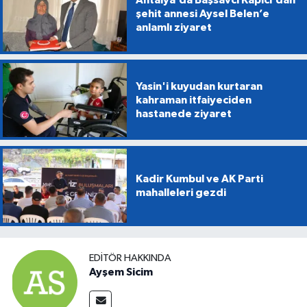
Antalya’da Başsavcı Kapıcı’dan
şehit annesi Aysel Belen’e
anlamlı ziyaret
Yasin'i kuyudan kurtaran
kahraman itfaiyeciden
hastanede ziyaret
Kadir Kumbul ve AK Parti
mahalleleri gezdi
EDITÖR HAKKINDA
Ayşem Sicim