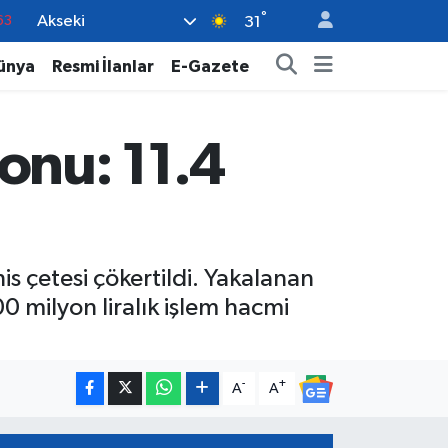
°
Akseki
16
31
02
ünya
Resmi İlanlar
E-Gazete
07
45
onu: 11.4
70
63
 çetesi çökertildi. Yakalanan
0 milyon liralık işlem hacmi
-
+
A
A