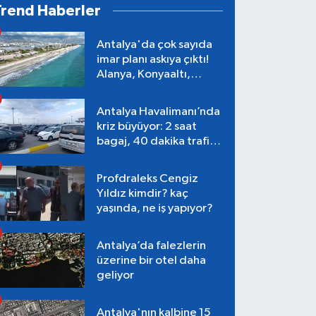
Trend Haberler
Antalya'da çok sayıda
imar planı askıya çıktı!
Alanya, Konyaaltı,
Muratpaşa, Aksu
Antalya Havalimanı’nda
kriz büyüyor: 2 saat
bagaj, 40 dakika trafik,
Terminal 1 tepkisi
Profdraleks Cengiz
Yıldız kimdir? kaç
yaşında, ne iş yapıyor?
Antalya’da falezlerin
üzerine bir otel daha
geliyor
Antalya'nın kalbine 15