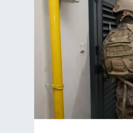
Eğitim
Sağlık
Magazin
Turizm
Çevre
Kültür ve Sanat
Sivil Toplum
Tarım
Bilim ve Teknoloji