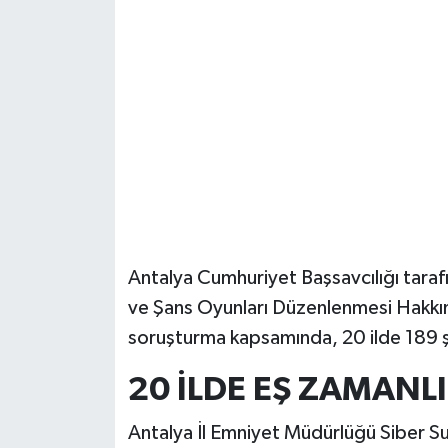
Güvenlik
Resmi İlanlar
Antalya Cumhuriyet Başsavcılığı tara
ve Şans Oyunları Düzenlenmesi Hakkın
soruşturma kapsamında, 20 ilde 189 şüp
20 İLDE EŞ ZAMANL
Antalya İl Emniyet Müdürlüğü Siber S