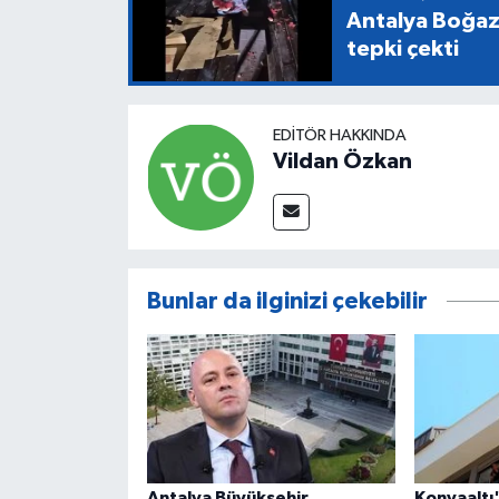
Antalya Boğazk
tepki çekti
EDITÖR HAKKINDA
Vildan Özkan
Bunlar da ilginizi çekebilir
Antalya Büyükşehir
Konyaaltı