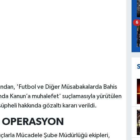
6
fından, 'Futbol ve Diğer Müsabakalarda Bahis
da Kanun’a muhalefet' suçlamasıyla yürütülen
heli hakkında gözaltı kararı verildi.
I OPERASYON
uçlarla Mücadele Şube Müdürlüğü ekipleri,