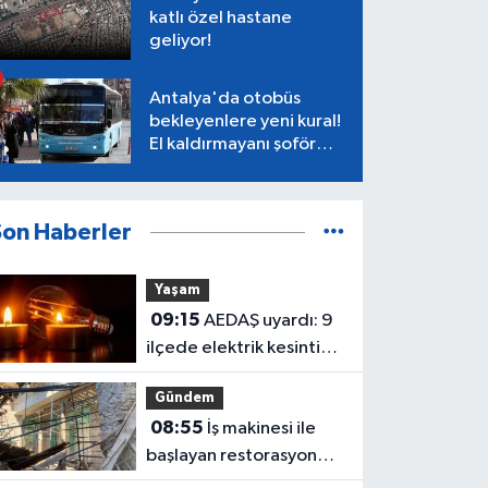
katlı özel hastane
geliyor!
Antalya'da otobüs
bekleyenlere yeni kural!
El kaldırmayanı şoför
almayacak
Son Haberler
Yaşam
09:15
AEDAŞ uyardı: 9
ilçede elektrik kesintisi
yaşanacak
Gündem
08:55
İş makinesi ile
başlayan restorasyonda
tarihi cami yıkıldı!