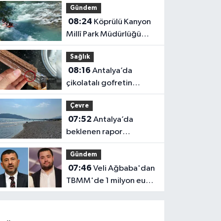
Gündem
08:24
Köprülü Kanyon
Millî Park Müdürlüğü
kuruldu
Sağlık
08:16
Antalya’da
çikolatalı gofretin
içinden kurt çıktı!
Çevre
07:52
Antalya’da
beklenen rapor
açıklandı: Mikroplastik
Gündem
kirliliğinin kaynağı belli
07:46
Veli Ağbaba'dan
oldu
TBMM'de 1 milyon euro
iddiasına yanıt!