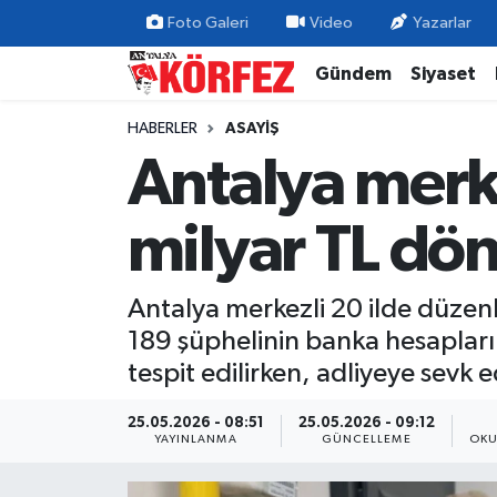
Foto Galeri
Video
Yazarlar
Gündem
Siyaset
Gündem
Nöbetçi Eczaneler
HABERLER
ASAYIŞ
Siyaset
Hava Durumu
Antalya merk
Yerel Yönetim
Trafik Durumu
milyar TL dö
Ekonomi
Süper Lig Puan Durumu ve Fikstür
Antalya merkezli 20 ilde düzen
Spor
Tüm Manşetler
189 şüphelinin banka hesapları 
Yaşam
Son Dakika Haberleri
tespit edilirken, adliyeye sevk 
Asayiş
Haber Arşivi
25.05.2026 - 08:51
25.05.2026 - 09:12
YAYINLANMA
GÜNCELLEME
OKU
Dünya