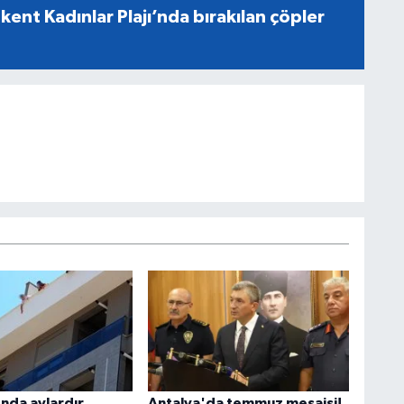
ent Kadınlar Plajı’nda bırakılan çöpler
'nda aylardır
Antalya'da temmuz mesaisi!