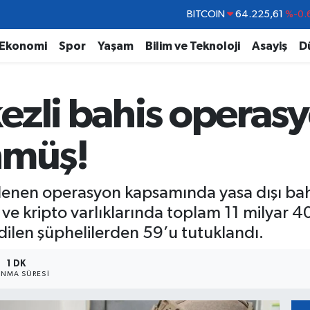
DOLAR
47,7143
%0.
EURO
55,0317
%-0.
Ekonomi
Spor
Yaşam
Bilim ve Teknoloji
Asayiş
D
STERLİN
64,2463
%0.
GRAM ALTIN
6510.40
%0.
ezli bahis operasy
BİST100
13.799
%
BITCOIN
64.225,61
%-0.
nmüş!
lenen operasyon kapsamında yasa dışı bahis
ve kripto varlıklarında toplam 11 milyar 40
edilen şüphelilerden 59’u tutuklandı.
1 DK
NMA SÜRESI