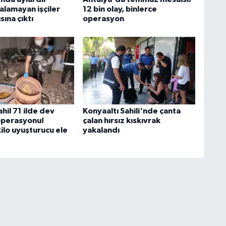
 alamayan işçiler
12 bin olay, binlerce
sına çıktı
operasyon
hil 71 ilde dev
Konyaaltı Sahili'nde çanta
operasyonu!
çalan hırsız kıskıvrak
ilo uyuşturucu ele
yakalandı