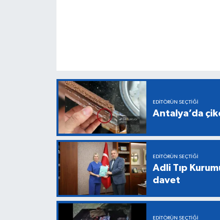
EDITÖRÜN SEÇTIĞI
Antalya’da çiko
EDITÖRÜN SEÇTIĞI
Adli Tıp Kurum
davet
EDITÖRÜN SEÇTIĞI