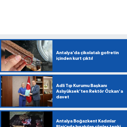
Antalya’da çikolatalı gofretin
içinden kurt çıktı!
Adli Tıp Kurumu Başkanı
Aslıyüksek’ten Rektör Özkan'a
davet
Antalya Boğazkent Kadınlar
Plajı’nda bırakılan çöpler tepki