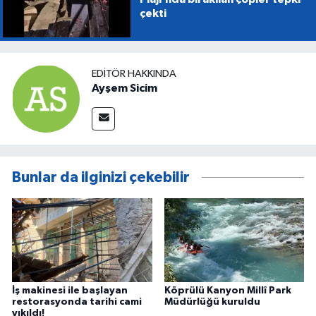
çekti
EDITÖR HAKKINDA
Ayşem Sicim
Bunlar da ilginizi çekebilir
İş makinesi ile başlayan
Köprülü Kanyon Millî Park
restorasyonda tarihi cami
Müdürlüğü kuruldu
yıkıldı!