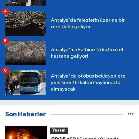
4
Antalya’da falezlerin üzerine bir
otel daha geliyor
5
Antalya'nın kalbine 15 katlı özel
hastane geliyor!
6
Antalya'da otobüs bekleyenlere
yeni kural! El kaldırmayanı şoför
almayacak
Son Haberler
Yaşam