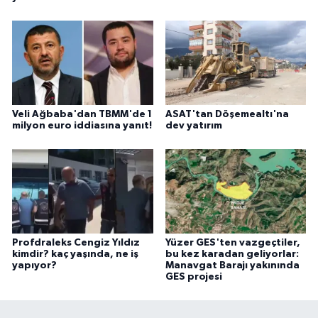
Veli Ağbaba'dan TBMM'de 1
ASAT'tan Döşemealtı'na
milyon euro iddiasına yanıt!
dev yatırım
Profdraleks Cengiz Yıldız
Yüzer GES'ten vazgeçtiler,
kimdir? kaç yaşında, ne iş
bu kez karadan geliyorlar:
yapıyor?
Manavgat Barajı yakınında
GES projesi