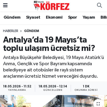
Gündem
Siyaset
Ekonomi
Spor
Yaşam
Bil
Gündem
Nöbetçi Eczaneler
Siyaset
Hava Durumu
HABERLER
GÜNDEM
Antalya’da 19 Mayıs’ta
Yerel Yönetim
Trafik Durumu
toplu ulaşım ücretsiz mi?
Ekonomi
Süper Lig Puan Durumu ve Fikstür
Antalya Büyükşehir Belediyesi, 19 Mayıs Atatürk’ü
Anma, Gençlik ve Spor Bayramı kapsamında
Spor
Tüm Manşetler
belediyeye ait otobüsler ile raylı sistem
araçlarının ücretsiz hizmet vereceğini duyurdu.
Yaşam
Son Dakika Haberleri
18.05.2026 - 11:52
18.05.2026 - 12:14
1 DK
YAYINLANMA
GÜNCELLEME
OKUNMA SÜRESI
Asayiş
Haber Arşivi
Dünya