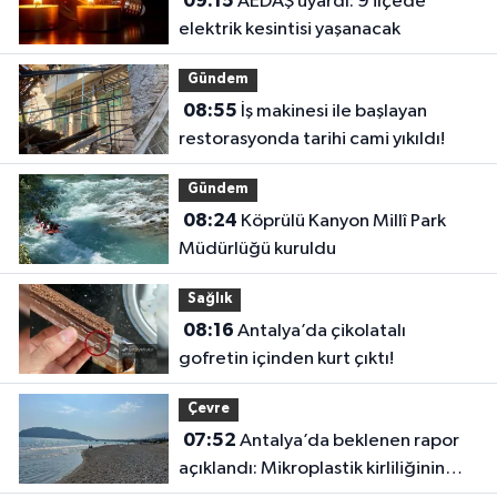
09:15
AEDAŞ uyardı: 9 ilçede
elektrik kesintisi yaşanacak
Gündem
08:55
İş makinesi ile başlayan
restorasyonda tarihi cami yıkıldı!
Gündem
08:24
Köprülü Kanyon Millî Park
Müdürlüğü kuruldu
Sağlık
08:16
Antalya’da çikolatalı
gofretin içinden kurt çıktı!
Çevre
07:52
Antalya’da beklenen rapor
açıklandı: Mikroplastik kirliliğinin
kaynağı belli oldu