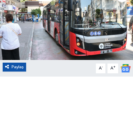
Eğitim
Sağlık
Magazin
Turizm
Paylaş
-
+
A
A
Çevre
Kültür ve Sanat
Sivil Toplum
Tarım
Bilim ve Teknoloji