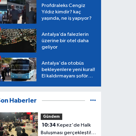
Profdraleks Cengiz
Yıldız kimdir? kaç
yaşında, ne iş yapıyor?
Antalya’da falezlerin
üzerine bir otel daha
geliyor
Antalya'da otobüs
bekleyenlere yeni kural!
El kaldırmayanı şoför
almayacak
Son Haberler
Gündem
10:34
Kepez'de Halk
Buluşması gerçekleşti!