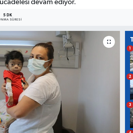
ücadelesi devam ediyor.
5 DK
NMA SÜRESI
1
2
3
4