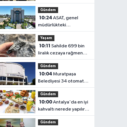
Kocagöz ve CHP
Gündem
yönetimi vatandaşı
10:24
ASAT, genel
dinledi
müdürlükteki
kafeteryayı 3 yıllığına
Yaşam
kiraya verecek
10:11
Sahilde 699 bin
liralık cezaya rağmen
ateş yaktılar, caretta
Gündem
yavrusu öldü
10:04
Muratpaşa
Belediyesi 34 otomat
yerini kiraya veriyor
Gündem
10:00
Antalya'da en iyi
kahvaltı nerede yapılır?
Serpme kahvaltı fiyatları
Gündem