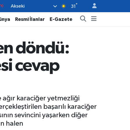
°
Akseki
16
31
02
ünya
Resmi İlanlar
E-Gazete
07
44
en döndü:
70
76
esi cevap
 ağır karaciğer yetmezliği
çekleştirilen başarılı karaciğer
ının sevincini yaşarken diğer
ın halen