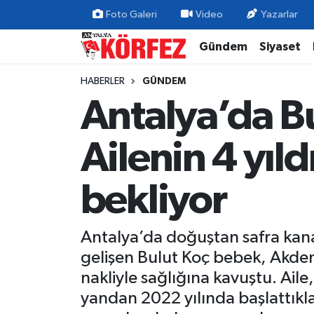
Foto Galeri
Video
Yazarlar
Gündem
Siyaset
Gündem
Nöbetçi Eczaneler
HABERLER
GÜNDEM
Siyaset
Hava Durumu
Antalya’da B
Yerel Yönetim
Trafik Durumu
Ailenin 4 yıl
Ekonomi
Süper Lig Puan Durumu ve Fikstür
bekliyor
Spor
Tüm Manşetler
Yaşam
Son Dakika Haberleri
Antalya’da doğuştan safra kanal
gelişen Bulut Koç bebek, Akdeni
Asayiş
Haber Arşivi
nakliyle sağlığına kavuştu. Ail
yandan 2022 yılında başlattıklar
Dünya