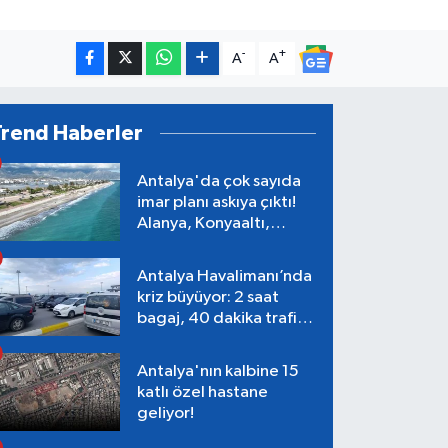
-
+
A
A
Trend Haberler
Antalya'da çok sayıda
imar planı askıya çıktı!
Alanya, Konyaaltı,
Muratpaşa, Aksu
Antalya Havalimanı’nda
kriz büyüyor: 2 saat
bagaj, 40 dakika trafik,
Terminal 1 tepkisi
Antalya'nın kalbine 15
katlı özel hastane
geliyor!