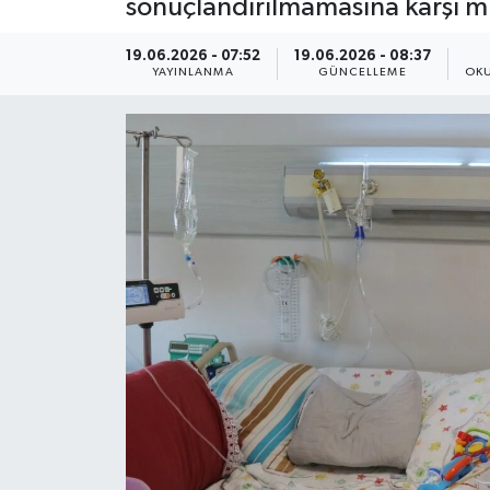
sonuçlandırılmamasına karşı m
Eğitim
19.06.2026 - 07:52
19.06.2026 - 08:37
YAYINLANMA
GÜNCELLEME
OKU
Sağlık
Magazin
Turizm
Çevre
Kültür ve Sanat
Sivil Toplum
Tarım
Bilim ve Teknoloji