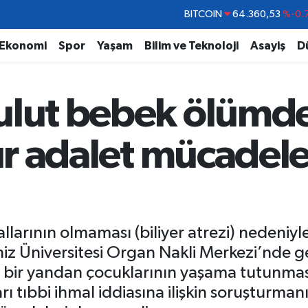
DOLAR
47,7143
%0.
EURO
55,0317
%-0.
Ekonomi
Spor
Yaşam
Bilim ve Teknoloji
Asayiş
D
STERLİN
64,2463
%0.
GRAM ALTIN
6574.81
%1.
ulut bebek ölümd
BİST100
13.799
%
BITCOIN
64.360,53
%-0.
dır adalet mücadel
larının olmaması (biliyer atrezi) nedeniyle
z Üniversitesi Organ Nakli Merkezi’nde ger
e, bir yandan çocuklarının yaşama tutunmas
ı tıbbi ihmal iddiasına ilişkin soruşturman