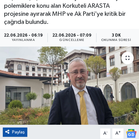
polemiklere konu alan Korkuteli ARASTA
Eğitim
projesine ayırarak MHP ve Ak Parti'ye kritik bir
çağrıda bulundu.
Sağlık
22.06.2026 - 06:19
22.06.2026 - 07:09
3 DK
YAYINLANMA
GÜNCELLEME
OKUNMA SÜRESI
Magazin
Turizm
Çevre
Kültür ve Sanat
Sivil Toplum
Tarım
Paylaş
-
+
A
A
Bilim ve Teknoloji