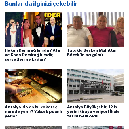
Bunlar da ilginizi çekebilir
Hakan Demirağ kimdir? Ata
Tutuklu Başkan Muhittin
ve Kaan Demirağ kimdir,
Böcek'in acı günü
servetleri ne kadar?
Antalya'da en iyi kokoreç
Antalya Büyükşehir, 12 iş
nerede yenir? Yüksek puanlı
yerini kiraya veriyor! İhale
yerler
tarihi belli oldu