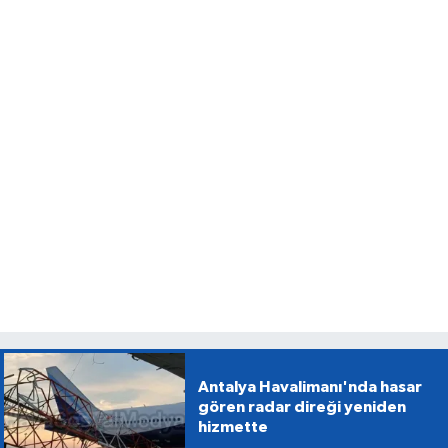
Antalya Havalimanı'nda hasar
gören radar direği yeniden
hizmette