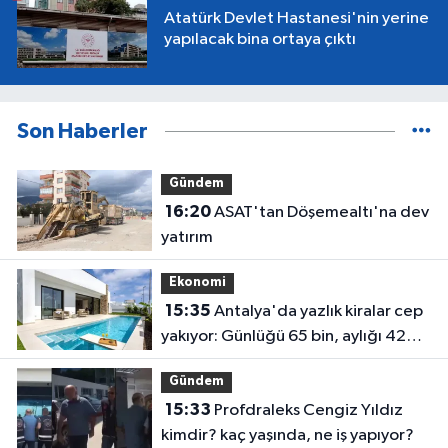
Atatürk Devlet Hastanesi'nin yerine
yapılacak bina ortaya çıktı
Son Haberler
Gündem
16:20
ASAT'tan Döşemealtı'na dev
yatırım
Ekonomi
15:35
Antalya'da yazlık kiralar cep
yakıyor: Günlüğü 65 bin, aylığı 425
bin!
Gündem
15:33
Profdraleks Cengiz Yıldız
kimdir? kaç yaşında, ne iş yapıyor?