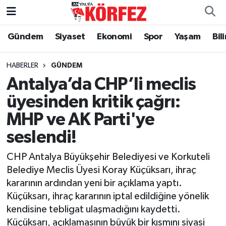
Gündem
Siyaset
Ekonomi
Spor
Yaşam
Bil
Gündem
Nöbetçi Eczaneler
Siyaset
Hava Durumu
HABERLER
GÜNDEM
Antalya’da CHP’li meclis
Yerel Yönetim
Trafik Durumu
üyesinden kritik çağrı:
MHP ve AK Parti'ye
Ekonomi
Süper Lig Puan Durumu ve Fikstür
seslendi!
Spor
Tüm Manşetler
CHP Antalya Büyükşehir Belediyesi ve Korkuteli
Yaşam
Son Dakika Haberleri
Belediye Meclis Üyesi Koray Küçüksarı, ihraç
kararının ardından yeni bir açıklama yaptı.
Asayiş
Haber Arşivi
Küçüksarı, ihraç kararının iptal edildiğine yönelik
kendisine tebligat ulaşmadığını kaydetti.
Dünya
Küçüksarı, açıklamasının büyük bir kısmını siyasi