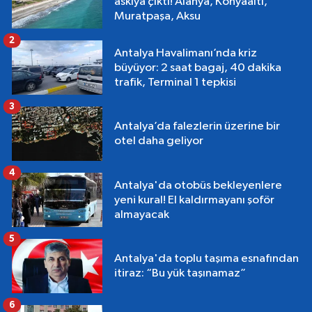
askıya çıktı! Alanya, Konyaaltı,
Muratpaşa, Aksu
2
Antalya Havalimanı’nda kriz
büyüyor: 2 saat bagaj, 40 dakika
trafik, Terminal 1 tepkisi
3
Antalya’da falezlerin üzerine bir
otel daha geliyor
4
Antalya'da otobüs bekleyenlere
yeni kural! El kaldırmayanı şoför
almayacak
5
Antalya'da toplu taşıma esnafından
itiraz: “Bu yük taşınamaz”
6