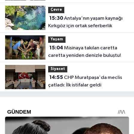
Çevre
15:30
Antalya'nın yaşam kaynağı
Kırkgöz için ortak seferberlik
Yaşam
15:04
Misinaya takılan caretta
caretta yeniden denizle buluştu!
Siyaset
14:55
CHP Muratpaşa'da meclis
çatladı: İlk istifalar geldi