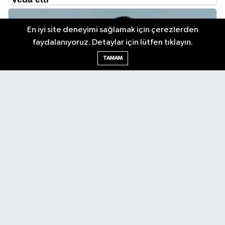
En iyi site deneyimi sağlamak için çerezlerden
faydalanıyoruz. Detaylar için lütfen tıklayın.
TAMAM
Antalya Körfez Gazetesi... Antalya'nın nabzını tutan internet
haber sitemizde en son gelişmeleri keşfedin. Gündem, siyaset,