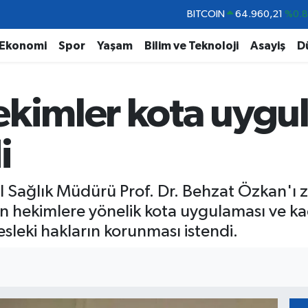
DOLAR
47,7436
%0.
EURO
55,2510
%0.
Ekonomi
Spor
Yaşam
Bilim ve Teknoloji
Asayiş
D
STERLİN
64,4811
%0.
GRAM ALTIN
6648.99
%2.
ekimler kota uygu
BİST100
13.779
%-
BITCOIN
64.960,21
%0.
i
l Sağlık Müdürü Prof. Dr. Behzat Özkan'ı 
şan hekimlere yönelik kota uygulaması ve k
esleki hakların korunması istendi.