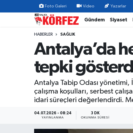
Foto Galeri
Video
Yazarlar
Gündem
Siyaset
Gündem
Nöbetçi Eczaneler
HABERLER
SAĞLIK
Siyaset
Hava Durumu
Antalya’da h
Yerel Yönetim
Trafik Durumu
tepki gösterd
Ekonomi
Süper Lig Puan Durumu ve Fikstür
Antalya Tabip Odası yönetimi, İ
Spor
Tüm Manşetler
çalışma koşulları, serbest çalı
Yaşam
Son Dakika Haberleri
idari süreçleri değerlendirdi. M
Asayiş
Haber Arşivi
04.07.2026 - 08:24
3 DK
YAYINLANMA
OKUNMA SÜRESI
Dünya