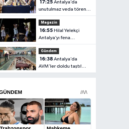
17:25
Antalya’da
unutulmaz veda töreni!
Protokol buluştu
Magazin
16:55
Hilal Yelekçi
Antalya’yı fena
“Hileledi”! O anlar
Gündem
gündem oldu
16:38
Antalya’da
AVM’ler doldu taştı!
vatandaşların geliş
nedeni farklı çıktı