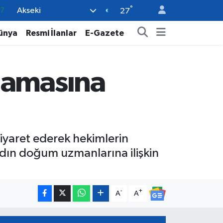
°
Akseki
18
27
32
ünya
Resmi İlanlar
E-Gazete
38
59
lamasına
14
87
ziyaret ederek hekimlerin
adın doğum uzmanlarına ilişkin
-
+
A
A