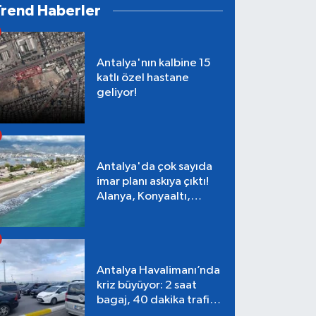
Trend Haberler
Antalya'nın kalbine 15
katlı özel hastane
geliyor!
Antalya'da çok sayıda
imar planı askıya çıktı!
Alanya, Konyaaltı,
Muratpaşa, Aksu
Antalya Havalimanı’nda
kriz büyüyor: 2 saat
bagaj, 40 dakika trafik,
Terminal 1 tepkisi