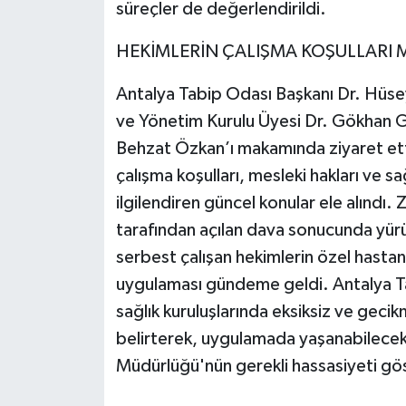
süreçler de değerlendirildi.
HEKİMLERİN ÇALIŞMA KOŞULLARI M
Antalya Tabip Odası Başkanı Dr. Hüse
ve Yönetim Kurulu Üyesi Dr. Gökhan Ge
Behzat Özkan’ı makamında ziyaret ett
çalışma koşulları, mesleki hakları ve sa
ilgilendiren güncel konular ele alındı. Z
tarafından açılan dava sonucunda yü
serbest çalışan hekimlerin özel hasta
uygulaması gündeme geldi. Antalya T
sağlık kuruluşlarında eksiksiz ve geci
belirterek, uygulamada yaşanabilecek 
Müdürlüğü'nün gerekli hassasiyeti gös