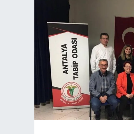
Eğitim
Sağlık
Magazin
Turizm
Çevre
Kültür ve Sanat
Sivil Toplum
Tarım
Bilim ve Teknoloji