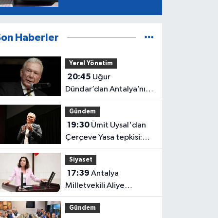
Son Haberler
Yerel Yönetim
20:45
Uğur
Dündar’dan Antalya’nın
“Efsane Başkanı”
Gündem
Tonguç’a övgü
19:30
Ümit Uysal'dan
Çerçeve Yasa tepkisi:
"Sadık vatandaşlara
Siyaset
haksızlık"
17:39
Antalya
Milletvekili Aliye
Coşar'dan Çocuk Yasası
Gündem
tepkisi