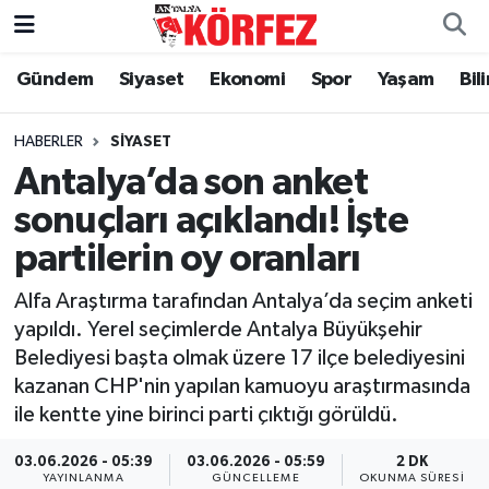
Gündem
Siyaset
Ekonomi
Spor
Yaşam
Bil
Gündem
Nöbetçi Eczaneler
Siyaset
Hava Durumu
HABERLER
SIYASET
Antalya’da son anket
Yerel Yönetim
Trafik Durumu
sonuçları açıklandı! İşte
partilerin oy oranları
Ekonomi
Süper Lig Puan Durumu ve Fikstür
Alfa Araştırma tarafından Antalya’da seçim anketi
Spor
Tüm Manşetler
yapıldı. Yerel seçimlerde Antalya Büyükşehir
Belediyesi başta olmak üzere 17 ilçe belediyesini
Yaşam
Son Dakika Haberleri
kazanan CHP'nin yapılan kamuoyu araştırmasında
ile kentte yine birinci parti çıktığı görüldü.
Asayiş
Haber Arşivi
03.06.2026 - 05:39
03.06.2026 - 05:59
2 DK
Dünya
YAYINLANMA
GÜNCELLEME
OKUNMA SÜRESI