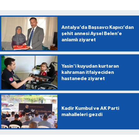
Antalya’da Başsavcı Kapıcı’dan
şehit annesi Aysel Belen’e
anlamlı ziyaret
Yasin'i kuyudan kurtaran
kahraman itfaiyeciden
hastanede ziyaret
Kadir Kumbul ve AK Parti
mahalleleri gezdi