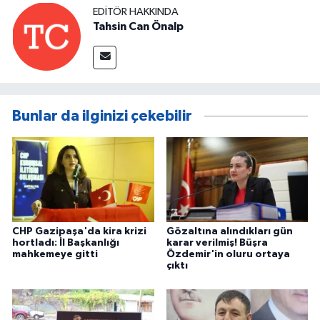
EDITÖR HAKKINDA
Tahsin Can Önalp
Bunlar da ilginizi çekebilir
CHP Gazipaşa'da kira krizi
Gözaltına alındıkları gün
hortladı: İl Başkanlığı
karar verilmiş! Büşra
mahkemeye gitti
Özdemir'in oluru ortaya
çıktı