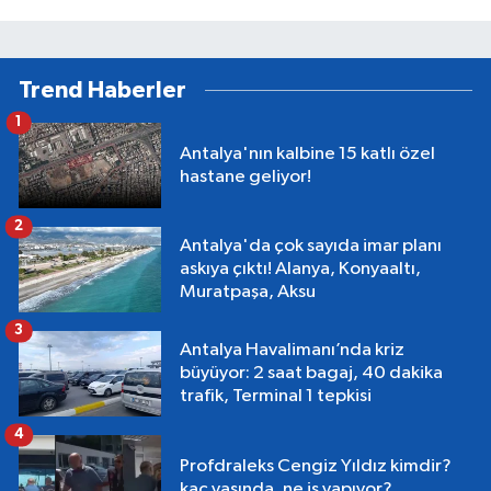
Trend Haberler
1
Antalya'nın kalbine 15 katlı özel
hastane geliyor!
2
Antalya'da çok sayıda imar planı
askıya çıktı! Alanya, Konyaaltı,
Muratpaşa, Aksu
3
Antalya Havalimanı’nda kriz
büyüyor: 2 saat bagaj, 40 dakika
trafik, Terminal 1 tepkisi
4
Profdraleks Cengiz Yıldız kimdir?
kaç yaşında, ne iş yapıyor?