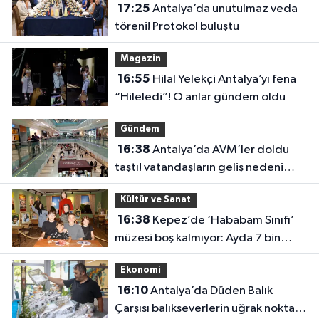
17:25
Antalya’da unutulmaz veda
töreni! Protokol buluştu
Magazin
16:55
Hilal Yelekçi Antalya’yı fena
“Hileledi”! O anlar gündem oldu
Gündem
16:38
Antalya’da AVM’ler doldu
taştı! vatandaşların geliş nedeni
farklı çıktı
Kültür ve Sanat
16:38
Kepez’de ‘Hababam Sınıfı’
müzesi boş kalmıyor: Ayda 7 bin
ziyaretçi
Ekonomi
16:10
Antalya’da Düden Balık
Çarşısı balıkseverlerin uğrak noktası