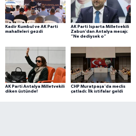
Kadir Kumbul ve AK Parti
AK Parti Isparta Milletvekili
mahalleleri gezdi
Zabun’dan Antalya mesajı:
“Ne dediysek o”
AK Parti Antalya Milletvekili
CHP Muratpaşa'da meclis
diken üstünde!
çatladı: İlk istifalar geldi