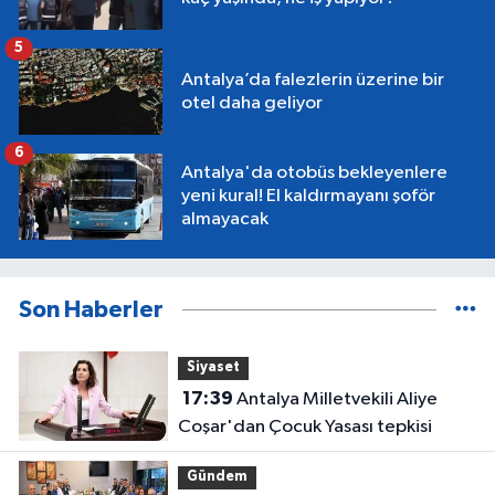
5
Antalya’da falezlerin üzerine bir
otel daha geliyor
6
Antalya'da otobüs bekleyenlere
yeni kural! El kaldırmayanı şoför
almayacak
Son Haberler
Siyaset
17:39
Antalya Milletvekili Aliye
Coşar'dan Çocuk Yasası tepkisi
Gündem