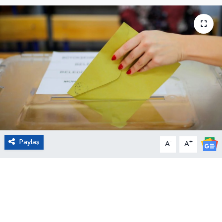
Eğitim
Sağlık
Magazin
Turizm
Çevre
Paylaş
-
+
Kültür ve Sanat
A
A
Sivil Toplum
Tarım
Bilim ve Teknoloji