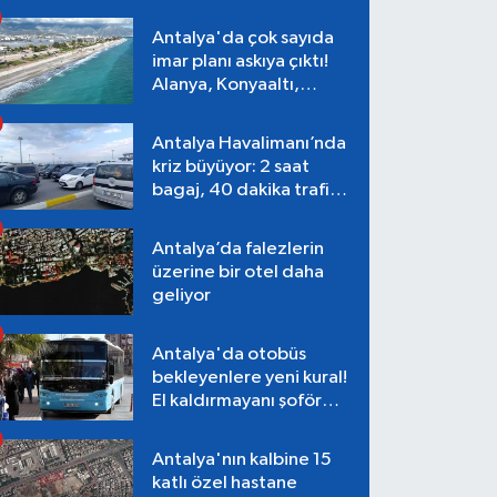
Antalya'da çok sayıda
imar planı askıya çıktı!
Alanya, Konyaaltı,
Muratpaşa, Aksu
Antalya Havalimanı’nda
kriz büyüyor: 2 saat
bagaj, 40 dakika trafik,
Terminal 1 tepkisi
Antalya’da falezlerin
üzerine bir otel daha
geliyor
Antalya'da otobüs
bekleyenlere yeni kural!
El kaldırmayanı şoför
almayacak
Antalya'nın kalbine 15
katlı özel hastane