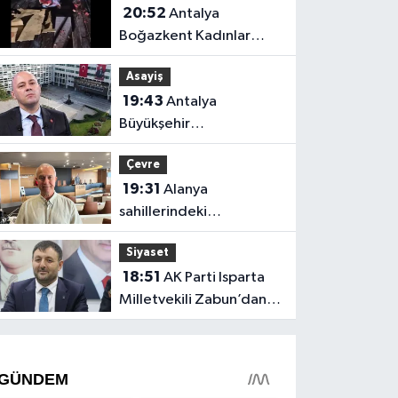
20:52
Antalya
Boğazkent Kadınlar
Plajı’nda bırakılan çöpler
Asayiş
tepki çekti
19:43
Antalya
Büyükşehir
soruşturmasında iki isim
Çevre
hakkında yeni karar
19:31
Alanya
sahillerindeki
mikroplastik kirliliğinin
Siyaset
kaynağı açıklandı
18:51
AK Parti Isparta
Milletvekili Zabun’dan
Antalya mesajı: “Ne
dediysek o”