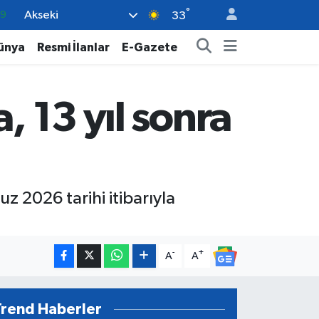
°
Akseki
06
33
02
ünya
Resmi İlanlar
E-Gazete
.2
32
, 13 yıl sonra
8
69
uz 2026 tarihi itibarıyla
-
+
A
A
Trend Haberler