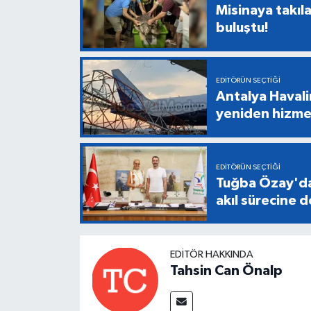
Misinaya takıl
buluştu!
EDITÖRÜN SEÇTIĞI
Antalya Havali
yeniden hizme
EDITÖRÜN SEÇTIĞI
Tuğba Özay'da
akıl sürecine 
EDITÖR HAKKINDA
Tahsin Can Önalp