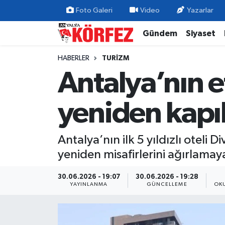
Foto Galeri
Video
Yazarlar
Gündem
Siyaset
Gündem
Nöbetçi Eczaneler
HABERLER
TURIZM
Siyaset
Hava Durumu
Antalya’nın e
Yerel Yönetim
Trafik Durumu
yeniden kapıl
Ekonomi
Süper Lig Puan Durumu ve Fikstür
Antalya’nın ilk 5 yıldızlı oteli 
Spor
Tüm Manşetler
yeniden misafirlerini ağırlamaya
Yaşam
Son Dakika Haberleri
30.06.2026 - 19:07
30.06.2026 - 19:28
YAYINLANMA
GÜNCELLEME
OK
Asayiş
Haber Arşivi
Dünya