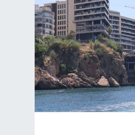
Eğitim
Sağlık
Magazin
Turizm
Çevre
Kültür ve Sanat
Sivil Toplum
Tarım
Bilim ve Teknoloji