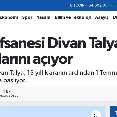
DOLAR
47,6006
%0.
EURO
55,0250
%0.
Ekonomi
Spor
Yaşam
Bilim ve Teknoloji
Asayiş
D
STERLİN
64,2398
%0
GRAM ALTIN
6513.94
%0.
fsanesi Divan Talya
BİST100
13.768
%4
BITCOIN
64.602,05
%0.
arını açıyor
Divan Talya, 13 yıllık aranın ardından 1 Temm
 başlıyor.
1 DK
UNMA SÜRESI