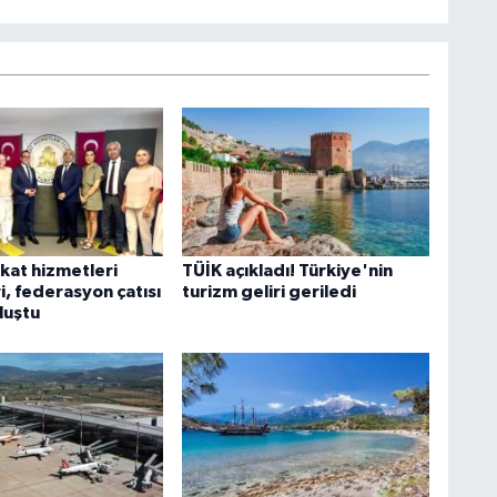
kat hizmetleri
TÜİK açıkladı! Türkiye'nin
i, federasyon çatısı
turizm geliri geriledi
luştu