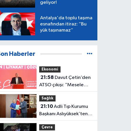
geliyor!
Antalya'da toplu taşıma
esnafından itiraz: “Bu
yük taşınamaz”
Son Haberler
Ekonomi
21:58
Davut Çetin’den
ATSO çıkışı: “Mesele
Antalya’nın geleceği”
Sağlık
21:10
Adli Tıp Kurumu
Başkanı Aslıyüksek’ten
Rektör Özkan'a davet
Çevre