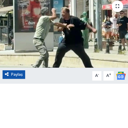
Eğitim
Sağlık
Magazin
Turizm
Çevre
Paylaş
-
+
A
A
Kültür ve Sanat
Sivil Toplum
Tarım
Bilim ve Teknoloji