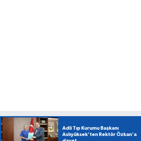
Adli Tıp Kurumu Başkanı
Aslıyüksek’ten Rektör Özkan'a
davet