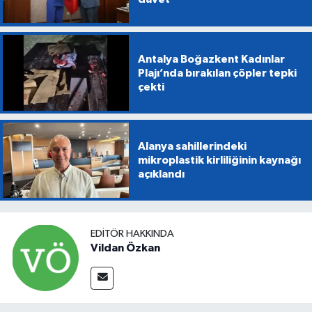
Antalya Boğazkent Kadınlar
Plajı’nda bırakılan çöpler tepki
çekti
Alanya sahillerindeki
mikroplastik kirliliğinin kaynağı
açıklandı
EDITÖR HAKKINDA
Vildan Özkan