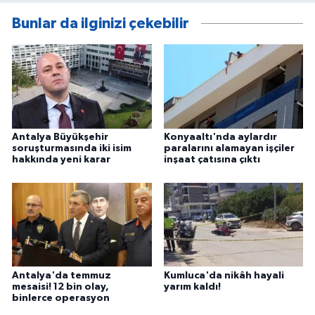
Bunlar da ilginizi çekebilir
Antalya Büyükşehir
Konyaaltı'nda aylardır
soruşturmasında iki isim
paralarını alamayan işçiler
hakkında yeni karar
inşaat çatısına çıktı
Antalya'da temmuz
Kumluca'da nikâh hayali
mesaisi! 12 bin olay,
yarım kaldı!
binlerce operasyon