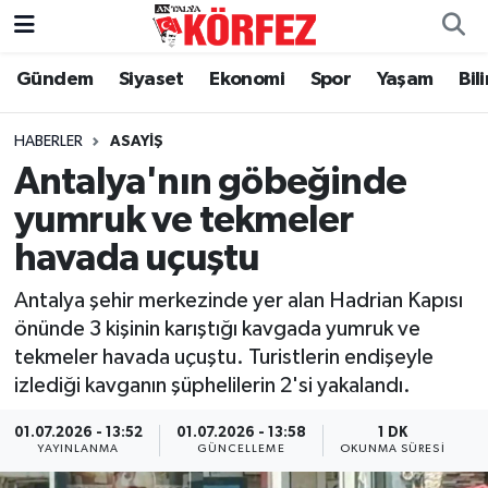
Gündem
Siyaset
Ekonomi
Spor
Yaşam
Bil
Gündem
Nöbetçi Eczaneler
Siyaset
Hava Durumu
HABERLER
ASAYIŞ
Antalya'nın göbeğinde
Yerel Yönetim
Trafik Durumu
yumruk ve tekmeler
havada uçuştu
Ekonomi
Süper Lig Puan Durumu ve Fikstür
Antalya şehir merkezinde yer alan Hadrian Kapısı
Spor
Tüm Manşetler
önünde 3 kişinin karıştığı kavgada yumruk ve
tekmeler havada uçuştu. Turistlerin endişeyle
Yaşam
Son Dakika Haberleri
izlediği kavganın şüphelilerin 2'si yakalandı.
Asayiş
Haber Arşivi
01.07.2026 - 13:52
01.07.2026 - 13:58
1 DK
YAYINLANMA
GÜNCELLEME
OKUNMA SÜRESI
Dünya