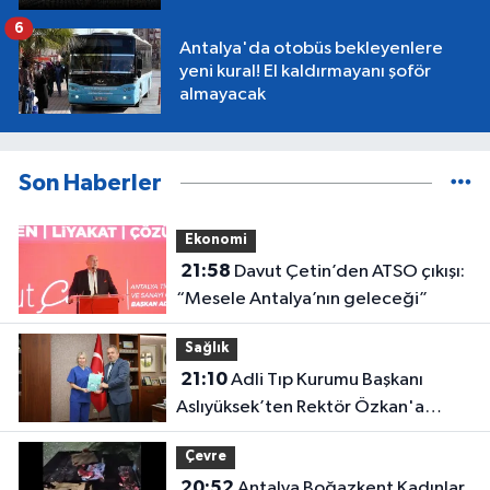
6
Antalya'da otobüs bekleyenlere
yeni kural! El kaldırmayanı şoför
almayacak
Son Haberler
Ekonomi
21:58
Davut Çetin’den ATSO çıkışı:
“Mesele Antalya’nın geleceği”
Sağlık
21:10
Adli Tıp Kurumu Başkanı
Aslıyüksek’ten Rektör Özkan'a
davet
Çevre
20:52
Antalya Boğazkent Kadınlar