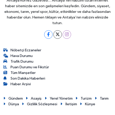
Antalya Körfez Gazetesi... Antalya'nın nabzını tutan internet
haber sitemizde en son gelişmeleri keşfedin. Gündem, siyaset,
ekonomi, tarım, yerel spor, kültür, etkinlikler ve daha fazlasından
haberdar olun. Hemen tıklayın ve Antalya'nın nabzını elinizde
tutun.
Nöbetçi Eczaneler
Hava Durumu
Trafik Durumu
Puan Durumu ve Fikstür
Tüm Manşetler
Son Dakika Haberleri
Haber Arşivi
Gündem
Asayiş
Yerel Yönetim
Turizm
Tarım
Dünya
Gizlilik Sözleşmesi
İletişim
Künye