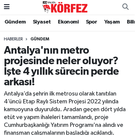
Gündem
Siyaset
Ekonomi
Spor
Yaşam
Bil
Gündem
Nöbetçi Eczaneler
Siyaset
Hava Durumu
HABERLER
GÜNDEM
Antalya'nın metro
Yerel Yönetim
Trafik Durumu
projesinde neler oluyor?
İşte 4 yıllık sürecin perde
Ekonomi
Süper Lig Puan Durumu ve Fikstür
arkası!
Spor
Tüm Manşetler
Antalya’da şehrin ilk metrosu olarak tanıtılan
Yaşam
Son Dakika Haberleri
4’üncü Etap Raylı Sistem Projesi 2022 yılında
kamuoyuna duyuruldu. Aradan geçen dört yılda
Asayiş
Haber Arşivi
etüt ve yapım ihaleleri tamamlandı, proje
Cumhurbaşkanlığı Yatırım Programı'na alındı ve
Dünya
finansman çalışmalarının başladığı açıklandı.