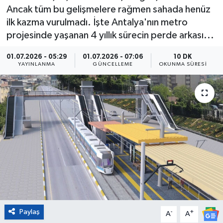
Ancak tüm bu gelişmelere rağmen sahada henüz
Eğitim
ilk kazma vurulmadı. İşte Antalya'nın metro
projesinde yaşanan 4 yıllık sürecin perde arkası...
Sağlık
01.07.2026 - 05:29
01.07.2026 - 07:06
10 DK
YAYINLANMA
GÜNCELLEME
OKUNMA SÜRESI
Magazin
Turizm
Çevre
Kültür ve Sanat
Sivil Toplum
Tarım
Paylaş
-
+
A
A
Bilim ve Teknoloji