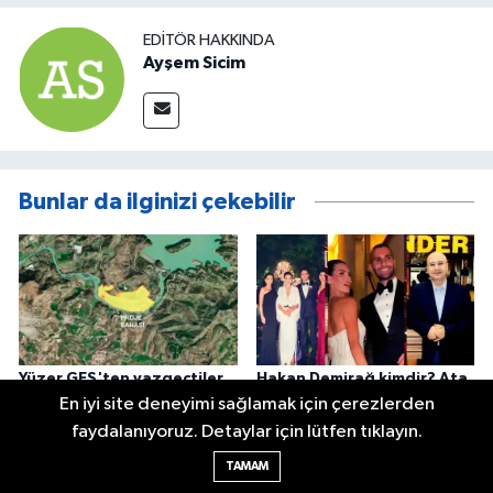
EDITÖR HAKKINDA
Ayşem Sicim
Bunlar da ilginizi çekebilir
Yüzer GES'ten vazgeçtiler,
Hakan Demirağ kimdir? Ata
bu kez karadan geliyorlar:
ve Kaan Demirağ kimdir,
En iyi site deneyimi sağlamak için çerezlerden
Manavgat Barajı yakınında
servetleri ne kadar?
faydalanıyoruz. Detaylar için lütfen tıklayın.
GES projesi
TAMAM