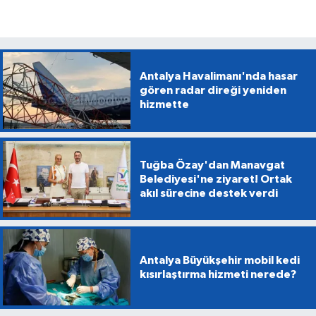
Antalya Havalimanı'nda hasar
gören radar direği yeniden
hizmette
Tuğba Özay'dan Manavgat
Belediyesi'ne ziyaret! Ortak
akıl sürecine destek verdi
Antalya Büyükşehir mobil kedi
kısırlaştırma hizmeti nerede?