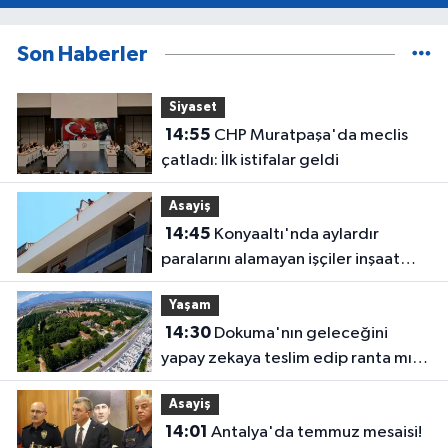
Son Haberler
Siyaset
14:55
CHP Muratpaşa'da meclis
çatladı: İlk istifalar geldi
Asayiş
14:45
Konyaaltı'nda aylardır
paralarını alamayan işçiler inşaat
çatısına çıktı
Yaşam
14:30
Dokuma'nın geleceğini
yapay zekaya teslim edip ranta mı
açacaksınız?
Asayiş
14:01
Antalya'da temmuz mesaisi!