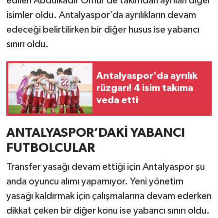
edilen Abdulkadir Ömür de takımdan ayrılan diğer
isimler oldu. Antalyaspor’da ayrılıkların devam
edeceği belirtilirken bir diğer husus ise yabancı
sınırı oldu.
Antalyaspor'da ayrılık
rüzgarı! 4 isim takıma
veda etti
ANTALYASPOR’DAKİ YABANCI
FUTBOLCULAR
Transfer yasağı devam ettiği için Antalyaspor şu
anda oyuncu alımı yapamıyor. Yeni yönetim
yasağı kaldırmak için çalışmalarına devam ederken
dikkat çeken bir diğer konu ise yabancı sınırı oldu.