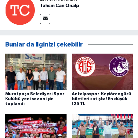
Tahsin Can Önalp
Bunlar da ilginizi çekebilir
Muratpaşa Belediyesi Spor
Antalyaspor-Keçiörengücü
Kulübü yeni sezon için
biletleri satışta! En düşük
toplandı
125 TL