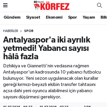
Gündem
Siyaset
Ekonomi
Spor
Yaşam
Bil
Gündem
Nöbetçi Eczaneler
Siyaset
Hava Durumu
HABERLER
SPOR
Antalyaspor'a iki ayrılık
Yerel Yönetim
Trafik Durumu
yetmedi! Yabancı sayısı
hâlâ fazla
Ekonomi
Süper Lig Puan Durumu ve Fikstür
Dzhikiya ve Giannetti'nin vedasına rağmen
Spor
Tüm Manşetler
Antalyaspor'un kadrosunda 10 yabancı futbolcu
bulunuyor. Yeni sezon uygulanacak olan kurallar
Yaşam
Son Dakika Haberleri
gereği kırmızı-beyazlı ekibin transfer tahtasını
açsa dahi yeni oyuncu alabilmesi için yabancı
Asayiş
Haber Arşivi
sayısını düşürmesi gerekiyor.
Dünya