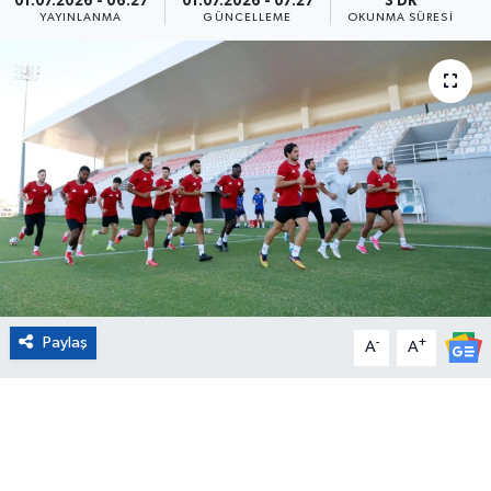
01.07.2026 - 06:27
01.07.2026 - 07:27
3 DK
YAYINLANMA
GÜNCELLEME
OKUNMA SÜRESI
Eğitim
Sağlık
Magazin
Turizm
Çevre
Kültür ve Sanat
Paylaş
-
+
A
A
Sivil Toplum
Tarım
Bilim ve Teknoloji