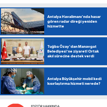
Antalya Havalimanı'nda hasar
gören radar direği yeniden
hizmette
Tuğba Özay'dan Manavgat
Belediyesi'ne ziyaret! Ortak
akıl sürecine destek verdi
Antalya Büyükşehir mobil kedi
kısırlaştırma hizmeti nerede?
EDITÖR HAKKINDA