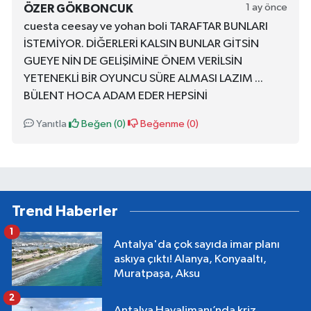
1 ay önce
ÖZER GÖKBONCUK
cuesta ceesay ve yohan boli TARAFTAR BUNLARI
İSTEMİYOR. DİĞERLERİ KALSIN BUNLAR GİTSİN
GUEYE NİN DE GELİŞİMİNE ÖNEM VERİLSİN
YETENEKLİ BİR OYUNCU SÜRE ALMASI LAZIM ...
BÜLENT HOCA ADAM EDER HEPSİNİ
Yanıtla
Beğen (
0
)
Beğenme (
0
)
Trend Haberler
1
Antalya'da çok sayıda imar planı
askıya çıktı! Alanya, Konyaaltı,
Muratpaşa, Aksu
2
Antalya Havalimanı’nda kriz