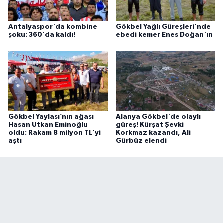
Antalyaspor'da kombine
Gökbel Yağlı Güreşleri'nde
şoku: 360'da kaldı!
ebedi kemer Enes Doğan'ın
Gökbel Yaylası’nın ağası
Alanya Gökbel'de olaylı
Hasan Utkan Eminoğlu
güreş! Kürşat Şevki
oldu: Rakam 8 milyon TL'yi
Korkmaz kazandı, Ali
aştı
Gürbüz elendi