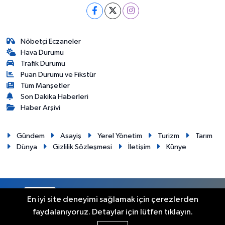
Nöbetçi Eczaneler
Hava Durumu
Trafik Durumu
Puan Durumu ve Fikstür
Tüm Manşetler
Son Dakika Haberleri
Haber Arşivi
Gündem
Asayiş
Yerel Yönetim
Turizm
Tarım
Dünya
Gizlilik Sözleşmesi
İletişim
Künye
RSS
Copyright © 2012. Her hakkı saklıdır.
En iyi site deneyimi sağlamak için çerezlerden
faydalanıyoruz. Detaylar için lütfen tıklayın.