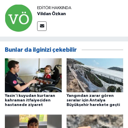
EDITÖR HAKKINDA
Vildan Özkan
Bunlar da ilginizi çekebilir
Yasin'i kuyudan kurtaran
Yangından zarar gören
kahraman itfaiyeciden
seralar için Antalya
hastanede ziyaret
Büyükşehir harekete geçti