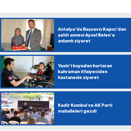
Antalya’da Başsavcı Kapıcı’dan
şehit annesi Aysel Belen’e
anlamlı ziyaret
Yasin'i kuyudan kurtaran
kahraman itfaiyeciden
hastanede ziyaret
Kadir Kumbul ve AK Parti
mahalleleri gezdi