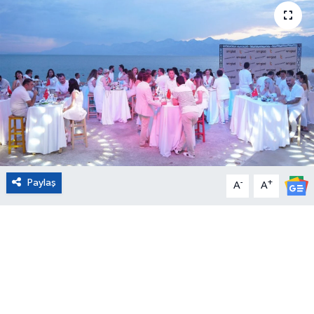
Eğitim
Sağlık
Magazin
Turizm
Çevre
Paylaş
-
+
A
A
Kültür ve Sanat
Sivil Toplum
Tarım
Bilim ve Teknoloji