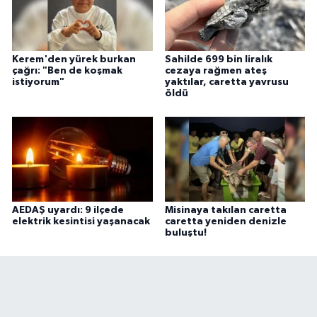
Kerem'den yürek burkan
Sahilde 699 bin liralık
çağrı: "Ben de koşmak
cezaya rağmen ateş
istiyorum"
yaktılar, caretta yavrusu
öldü
AEDAŞ uyardı: 9 ilçede
Misinaya takılan caretta
elektrik kesintisi yaşanacak
caretta yeniden denizle
buluştu!