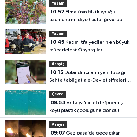
Yaşam
10:57
Elmalı’nın tilki kuyruğu
üzümünü mildiyö hastalığı vurdu
Yaşam
10:45
Kadın itfaiyecilerin en büyük
mücadelesi: Önyargılar
Asayiş
10:15
Dolandırıcıların yeni tuzağı:
Sahte tebligatla e-Devlet şifrelerini
çalıyorlar
Çevre
09:53
Antalya’nın el değmemiş
koyu plastik çöplüğüne döndü!
Asayiş
09:07
Gazipaşa’da gece çıkan