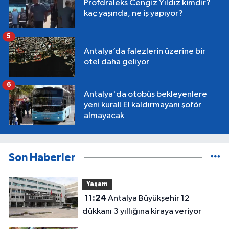
Profdraleks Cengiz Yıldız kimdir?
kaç yaşında, ne iş yapıyor?
5
Antalya’da falezlerin üzerine bir
otel daha geliyor
6
Antalya'da otobüs bekleyenlere
yeni kural! El kaldırmayanı şoför
almayacak
Son Haberler
Yaşam
11:24
Antalya Büyükşehir 12
dükkanı 3 yıllığına kiraya veriyor