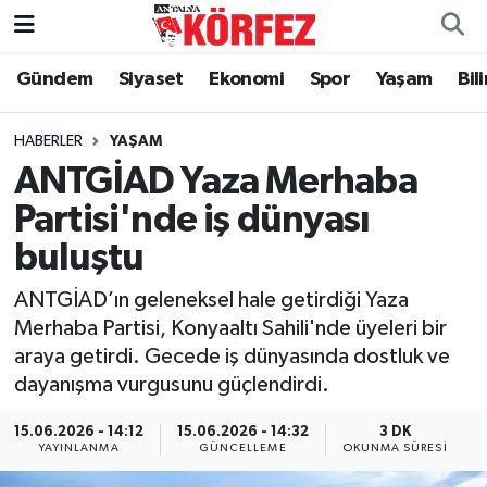
Gündem
Siyaset
Ekonomi
Spor
Yaşam
Bil
Gündem
Nöbetçi Eczaneler
Siyaset
Hava Durumu
HABERLER
YAŞAM
ANTGİAD Yaza Merhaba
Yerel Yönetim
Trafik Durumu
Partisi'nde iş dünyası
buluştu
Ekonomi
Süper Lig Puan Durumu ve Fikstür
ANTGİAD’ın geleneksel hale getirdiği Yaza
Spor
Tüm Manşetler
Merhaba Partisi, Konyaaltı Sahili'nde üyeleri bir
araya getirdi. Gecede iş dünyasında dostluk ve
Yaşam
Son Dakika Haberleri
dayanışma vurgusunu güçlendirdi.
Asayiş
Haber Arşivi
15.06.2026 - 14:12
15.06.2026 - 14:32
3 DK
YAYINLANMA
GÜNCELLEME
OKUNMA SÜRESI
Dünya