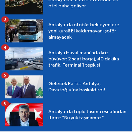
otel daha geliyor
3
Antalya'da otobüs bekleyenlere
yeni kural! El kaldırmayanı şoför
almayacak
4
Antalya Havalimanı’nda kriz
büyüyor: 2 saat bagaj, 40 dakika
trafik, Terminal 1 tepkisi
5
Gelecek Partisi Antalya,
Davutoğlu'na başkaldırdı!
6
Antalya'da toplu taşıma esnafından
itiraz: “Bu yük taşınamaz”