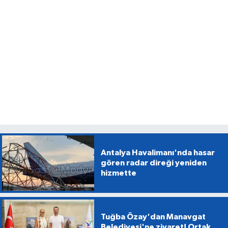
Antalya Havalimanı'nda hasar
gören radar direği yeniden
hizmette
Tuğba Özay'dan Manavgat
Belediyesi'ne ziyaret! Ortak