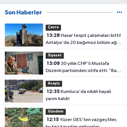
Son Haberler
Çevre
13:28
Hasar tespit çalışmaları bitti!
Antalya'da 20 bağımsız bölüm ağır
hasar gördü
Siyaset
13:09
30 yıllık CHP'li Mustafa
Düzenli partisinden istifa etti: "Bazı
vedalar vicdandan doğar"
Asayiş
12:35
Kumluca'da nikâh hayali
yarım kaldı!
Gündem
12:15
Yüzer GES'ten vazgeçtiler,
bu kez karadan geliyorlar: