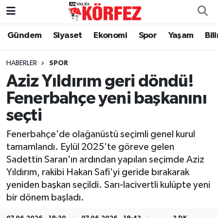
Gündem
Siyaset
Ekonomi
Spor
Yaşam
Bil
Gündem
Nöbetçi Eczaneler
Siyaset
Hava Durumu
HABERLER
SPOR
Aziz Yıldırım geri döndü!
Yerel Yönetim
Trafik Durumu
Fenerbahçe yeni başkanını
seçti
Ekonomi
Süper Lig Puan Durumu ve Fikstür
Fenerbahçe'de olağanüstü seçimli genel kurul
Spor
Tüm Manşetler
tamamlandı. Eylül 2025'te göreve gelen
Sadettin Saran'ın ardından yapılan seçimde Aziz
Yaşam
Son Dakika Haberleri
Yıldırım, rakibi Hakan Safi'yi geride bırakarak
yeniden başkan seçildi. Sarı-lacivertli kulüpte yeni
Asayiş
Haber Arşivi
bir dönem başladı.
Dünya