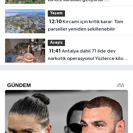
Manavgat Barajı yakınında GES
Yaşam
projesi
12:10
Kırcami için kritik karar: Tüm
parseller yeniden şekillenebilir
Asayiş
11:41
Antalya dahil 71 ilde dev
narkotik operasyonu! Yüzlerce kilo
uyuşturucu ele geçirildi