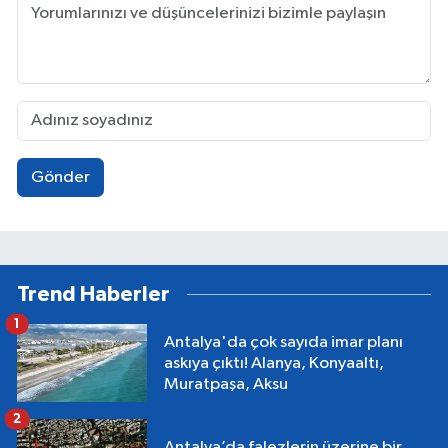
Gönder
Trend Haberler
1
Antalya'da çok sayıda imar planı
askıya çıktı! Alanya, Konyaaltı,
Muratpaşa, Aksu
2
Antalya’da falezlerin üzerine bir