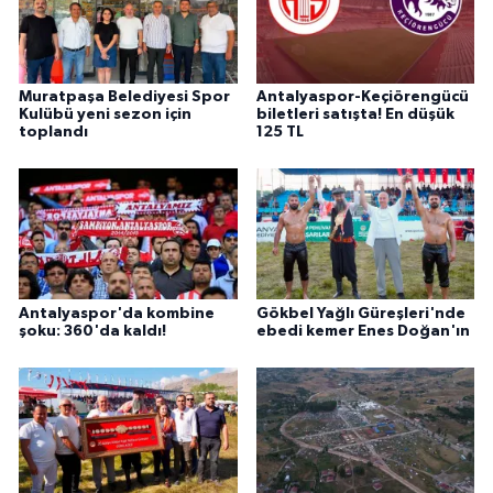
Muratpaşa Belediyesi Spor
Antalyaspor-Keçiörengücü
Kulübü yeni sezon için
biletleri satışta! En düşük
toplandı
125 TL
Antalyaspor'da kombine
Gökbel Yağlı Güreşleri'nde
şoku: 360'da kaldı!
ebedi kemer Enes Doğan'ın