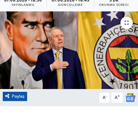
07.06.2026 - 18:30
07.06.2026 - 18:43
3 DK
YAYINLANMA
GÜNCELLEME
OKUNMA SÜRESI
Eğitim
Sağlık
Magazin
Turizm
Çevre
Kültür ve Sanat
Paylaş
-
+
A
A
Sivil Toplum
Tarım
Bilim ve Teknoloji