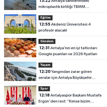
13:22
Antalya sahillerindeki
mikroplastik kirliliği TBMM
gündeminde!
Eğitim
12:55
Akdeniz Üniversitesi 4
profesör alacak!
Gündem
12:31
Antalya’nın en iyi tatlıcıları:
Google puanları ve 2026 fiyatları
Yaşam
12:20
Yangından zarar gören
seralar için Antalya Büyükşehir
harekete geçti
Spor
12:18
Antalyaspor Başkanı Mustafa
Ergün'den rest: “Kimse bizim