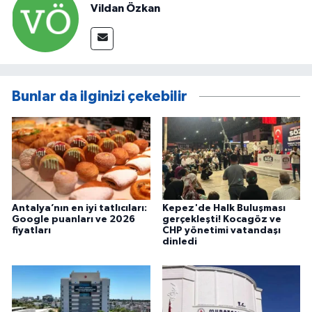
Vildan Özkan
Bunlar da ilginizi çekebilir
Antalya’nın en iyi tatlıcıları:
Kepez'de Halk Buluşması
Google puanları ve 2026
gerçekleşti! Kocagöz ve
fiyatları
CHP yönetimi vatandaşı
dinledi