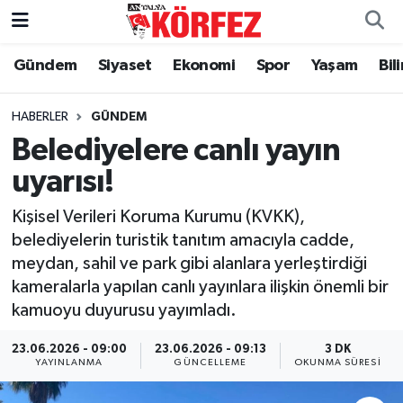
Gündem
Siyaset
Ekonomi
Spor
Yaşam
Bil
Gündem
Nöbetçi Eczaneler
Siyaset
Hava Durumu
HABERLER
GÜNDEM
Belediyelere canlı yayın
Yerel Yönetim
Trafik Durumu
uyarısı!
Ekonomi
Süper Lig Puan Durumu ve Fikstür
Kişisel Verileri Koruma Kurumu (KVKK),
belediyelerin turistik tanıtım amacıyla cadde,
Spor
Tüm Manşetler
meydan, sahil ve park gibi alanlara yerleştirdiği
kameralarla yapılan canlı yayınlara ilişkin önemli bir
Yaşam
Son Dakika Haberleri
kamuoyu duyurusu yayımladı.
Asayiş
Haber Arşivi
23.06.2026 - 09:00
23.06.2026 - 09:13
3 DK
YAYINLANMA
GÜNCELLEME
OKUNMA SÜRESI
Dünya