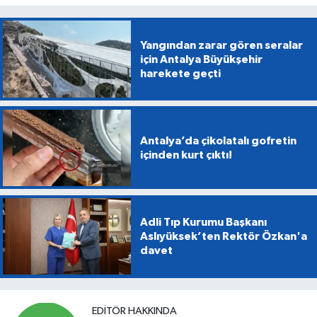
Yangından zarar gören seralar
için Antalya Büyükşehir
harekete geçti
Antalya’da çikolatalı gofretin
içinden kurt çıktı!
Adli Tıp Kurumu Başkanı
Aslıyüksek’ten Rektör Özkan'a
davet
EDITÖR HAKKINDA