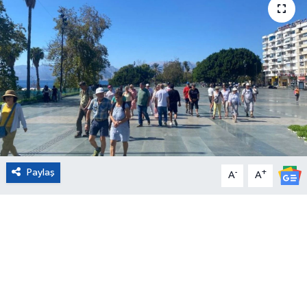
Eğitim
Sağlık
Magazin
Turizm
Çevre
Paylaş
-
+
A
A
Kültür ve Sanat
Sivil Toplum
Tarım
Bilim ve Teknoloji