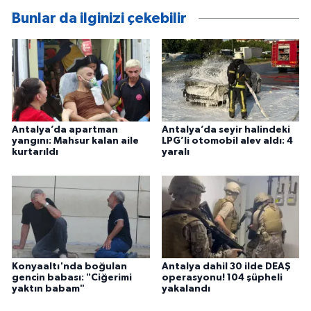
Bunlar da ilginizi çekebilir
Antalya’da apartman
Antalya’da seyir halindeki
yangını: Mahsur kalan aile
LPG’li otomobil alev aldı: 4
kurtarıldı
yaralı
Konyaaltı'nda boğulan
Antalya dahil 30 ilde DEAŞ
gencin babası: "Ciğerimi
operasyonu! 104 şüpheli
yaktın babam"
yakalandı