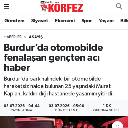
Gündem
Siyaset
Ekonomi
Spor
Yaşam
Bil
Gündem
Nöbetçi Eczaneler
Siyaset
Hava Durumu
HABERLER
ASAYIŞ
Burdur’da otomobilde
Yerel Yönetim
Trafik Durumu
fenalaşan gençten acı
haber
Ekonomi
Süper Lig Puan Durumu ve Fikstür
Burdur'da park halindeki bir otomobilde
Spor
Tüm Manşetler
hareketsiz halde bulunan 25 yaşındaki Murat
Kaplan, kaldırıldığı hastanede yaşamını yitirdi.
Yaşam
Son Dakika Haberleri
03.07.2026 - 04:44
03.07.2026 - 05:00
1 DK
Asayiş
Haber Arşivi
YAYINLANMA
GÜNCELLEME
OKUNMA SÜRESI
Dünya