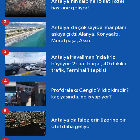
Antalya'nın kalbine 15 katlı özel
hastane geliyor!
2
Antalya'da çok sayıda imar planı
askıya çıktı! Alanya, Konyaaltı,
Muratpaşa, Aksu
3
Antalya Havalimanı’nda kriz
büyüyor: 2 saat bagaj, 40 dakika
trafik, Terminal 1 tepkisi
4
Profdraleks Cengiz Yıldız kimdir?
kaç yaşında, ne iş yapıyor?
5
Antalya’da falezlerin üzerine bir
otel daha geliyor