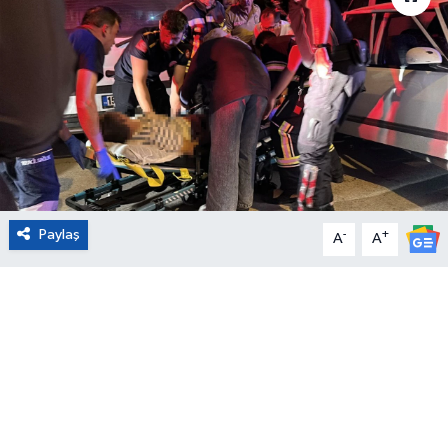
Eğitim
Sağlık
Magazin
Turizm
Paylaş
-
+
Çevre
A
A
Kültür ve Sanat
Sivil Toplum
Tarım
Bilim ve Teknoloji