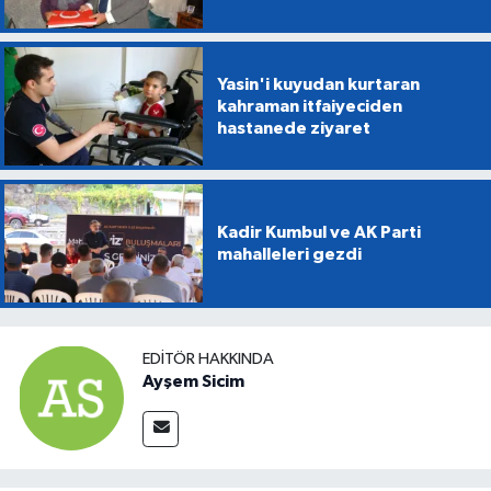
Yasin'i kuyudan kurtaran
kahraman itfaiyeciden
hastanede ziyaret
Kadir Kumbul ve AK Parti
mahalleleri gezdi
EDITÖR HAKKINDA
Ayşem Sicim