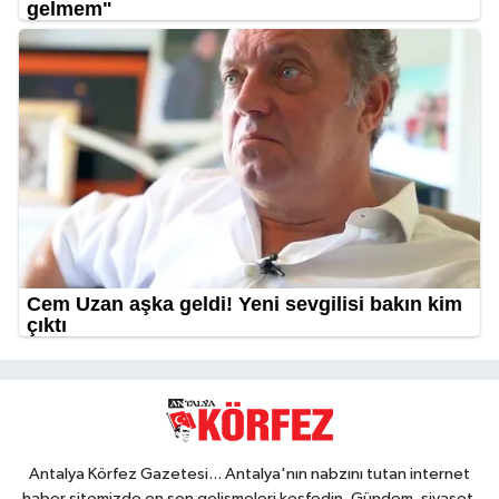
Antalya Körfez Gazetesi... Antalya'nın nabzını tutan internet
haber sitemizde en son gelişmeleri keşfedin. Gündem, siyaset,