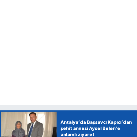
Antalya’da Başsavcı Kapıcı’dan
şehit annesi Aysel Belen’e
anlamlı ziyaret