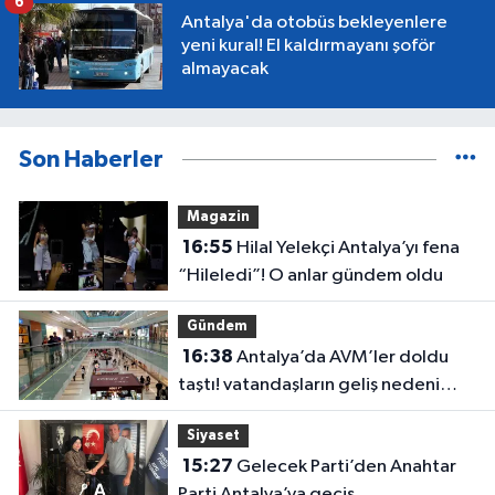
6
Antalya'da otobüs bekleyenlere
yeni kural! El kaldırmayanı şoför
almayacak
Son Haberler
Magazin
16:55
Hilal Yelekçi Antalya’yı fena
“Hileledi”! O anlar gündem oldu
Gündem
16:38
Antalya’da AVM’ler doldu
taştı! vatandaşların geliş nedeni
farklı çıktı
Siyaset
15:27
Gelecek Parti’den Anahtar
Parti Antalya’ya geçiş