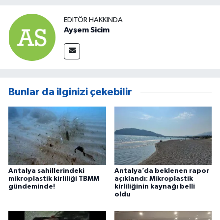
EDITÖR HAKKINDA
Ayşem Sicim
Bunlar da ilginizi çekebilir
Antalya sahillerindeki
Antalya’da beklenen rapor
mikroplastik kirliliği TBMM
açıklandı: Mikroplastik
gündeminde!
kirliliğinin kaynağı belli
oldu