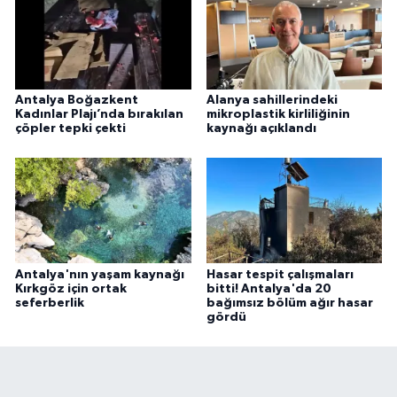
Antalya Boğazkent
Alanya sahillerindeki
Kadınlar Plajı’nda bırakılan
mikroplastik kirliliğinin
çöpler tepki çekti
kaynağı açıklandı
Antalya'nın yaşam kaynağı
Hasar tespit çalışmaları
Kırkgöz için ortak
bitti! Antalya'da 20
seferberlik
bağımsız bölüm ağır hasar
gördü