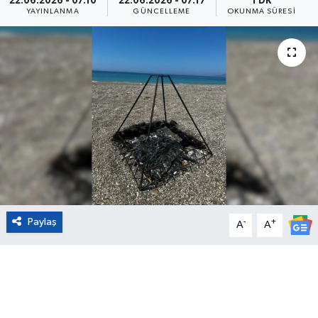
22.06.2026 - 07:10
22.06.2026 - 07:17
1 DK
YAYINLANMA
GÜNCELLEME
OKUNMA SÜRESI
Eğitim
Sağlık
Magazin
Turizm
Çevre
Kültür ve Sanat
Paylaş
-
+
A
A
Sivil Toplum
Tarım
Bilim ve Teknoloji