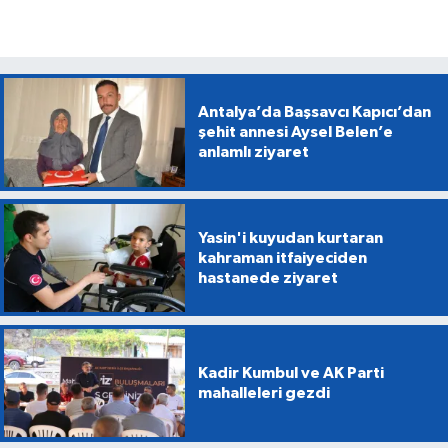
Antalya’da Başsavcı Kapıcı’dan
şehit annesi Aysel Belen’e
anlamlı ziyaret
Yasin'i kuyudan kurtaran
kahraman itfaiyeciden
hastanede ziyaret
Kadir Kumbul ve AK Parti
mahalleleri gezdi