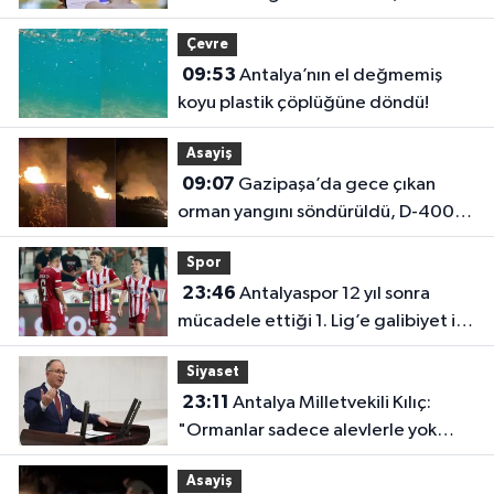
çalıyorlar
Çevre
09:53
Antalya’nın el değmemiş
koyu plastik çöplüğüne döndü!
Asayiş
09:07
Gazipaşa’da gece çıkan
orman yangını söndürüldü, D-400
trafiğe açıldı
Spor
23:46
Antalyaspor 12 yıl sonra
mücadele ettiği 1. Lig’e galibiyet ile
başladı
Siyaset
23:11
Antalya Milletvekili Kılıç:
"Ormanlar sadece alevlerle yok
olmuyor"
Asayiş