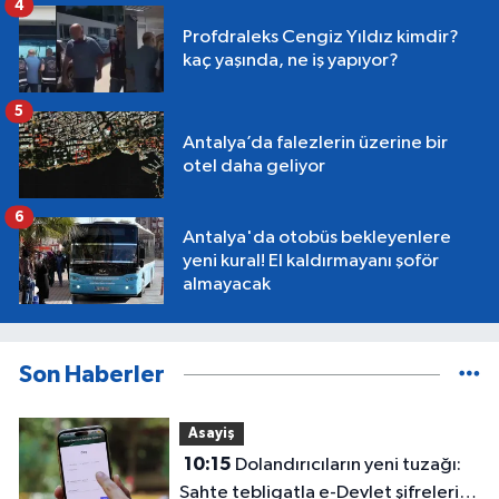
4
Profdraleks Cengiz Yıldız kimdir?
kaç yaşında, ne iş yapıyor?
5
Antalya’da falezlerin üzerine bir
otel daha geliyor
6
Antalya'da otobüs bekleyenlere
yeni kural! El kaldırmayanı şoför
almayacak
Son Haberler
Asayiş
10:15
Dolandırıcıların yeni tuzağı:
Sahte tebligatla e-Devlet şifrelerini