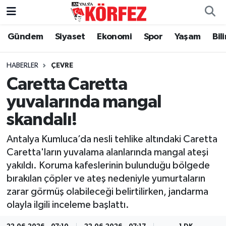
Gündem
Siyaset
Ekonomi
Spor
Yaşam
Bil
Gündem
Nöbetçi Eczaneler
Siyaset
Hava Durumu
HABERLER
ÇEVRE
Caretta Caretta
Yerel Yönetim
Trafik Durumu
yuvalarında mangal
skandalı!
Ekonomi
Süper Lig Puan Durumu ve Fikstür
Antalya Kumluca’da nesli tehlike altındaki Caretta
Spor
Tüm Manşetler
Caretta'ların yuvalama alanlarında mangal ateşi
yakıldı. Koruma kafeslerinin bulunduğu bölgede
Yaşam
Son Dakika Haberleri
bırakılan çöpler ve ateş nedeniyle yumurtaların
zarar görmüş olabileceği belirtilirken, jandarma
Asayiş
Haber Arşivi
olayla ilgili inceleme başlattı.
Dünya