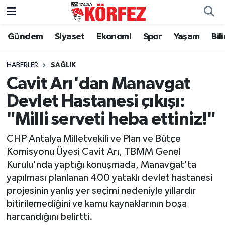
Gündem
Siyaset
Ekonomi
Spor
Yaşam
Bil
Gündem
Nöbetçi Eczaneler
Siyaset
Hava Durumu
HABERLER
SAĞLIK
Cavit Arı'dan Manavgat
Yerel Yönetim
Trafik Durumu
Devlet Hastanesi çıkışı:
"Milli serveti heba ettiniz!"
Ekonomi
Süper Lig Puan Durumu ve Fikstür
CHP Antalya Milletvekili ve Plan ve Bütçe
Spor
Tüm Manşetler
Komisyonu Üyesi Cavit Arı, TBMM Genel
Kurulu'nda yaptığı konuşmada, Manavgat'ta
Yaşam
Son Dakika Haberleri
yapılması planlanan 400 yataklı devlet hastanesi
projesinin yanlış yer seçimi nedeniyle yıllardır
Asayiş
Haber Arşivi
bitirilemediğini ve kamu kaynaklarının boşa
harcandığını belirtti.
Dünya