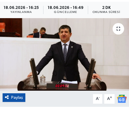
18.06.2026 - 16:25
18.06.2026 - 16:49
2 DK
Eğitim
YAYINLANMA
GÜNCELLEME
OKUNMA SÜRESI
Sağlık
Magazin
Turizm
Çevre
Kültür ve Sanat
Paylaş
-
+
Sivil Toplum
A
A
Tarım
Bilim ve Teknoloji