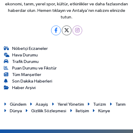
ekonomi, tarım, yerel spor, kültür, etkinlikler ve daha fazlasından
haberdar olun. Hemen tıklayın ve Antalya'nın nabzını elinizde
tutun.
Nöbetçi Eczaneler
Hava Durumu
Trafik Durumu
Puan Durumu ve Fikstür
Tüm Manşetler
Son Dakika Haberleri
Haber Arşivi
Gündem
Asayiş
Yerel Yönetim
Turizm
Tarım
Dünya
Gizlilik Sözleşmesi
İletişim
Künye