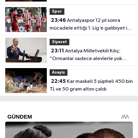
trafiğe açıldı
Spor
23:46
Antalyaspor 12 yıl sonra
mücadele ettiği 1. Lig’e galibiyet ile
başladı
Siyaset
23:11
Antalya Milletvekili Kılıç:
"Ormanlar sadece alevlerle yok
olmuyor"
Asayiş
22:45
Kar maskeli 5 şüpheli 450 bin
TL ve 50 gram altını çaldı