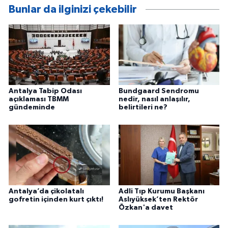
Bunlar da ilginizi çekebilir
Antalya Tabip Odası
Bundgaard Sendromu
açıklaması TBMM
nedir, nasıl anlaşılır,
gündeminde
belirtileri ne?
Antalya’da çikolatalı
Adli Tıp Kurumu Başkanı
gofretin içinden kurt çıktı!
Aslıyüksek’ten Rektör
Özkan'a davet