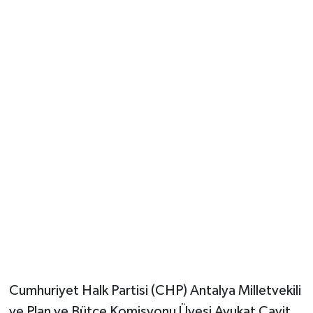
Güvenlik
Resmi İlanlar
Cumhuriyet Halk Partisi (CHP) Antalya Milletvekili
ve Plan ve Bütçe Komisyonu Üyesi Avukat Cavit