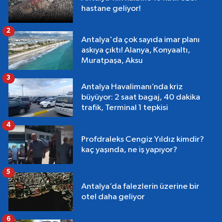
hastane geliyor!
2
Antalya'da çok sayıda imar planı
askıya çıktı! Alanya, Konyaaltı,
Muratpaşa, Aksu
3
Antalya Havalimanı’nda kriz
büyüyor: 2 saat bagaj, 40 dakika
trafik, Terminal 1 tepkisi
4
Profdraleks Cengiz Yıldız kimdir?
kaç yaşında, ne iş yapıyor?
5
Antalya’da falezlerin üzerine bir
otel daha geliyor
6