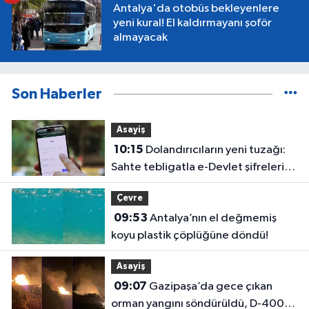
Antalya'da otobüs bekleyenlere
yeni kural! El kaldırmayanı şoför
almayacak
Son Haberler
Asayiş
10:15
Dolandırıcıların yeni tuzağı:
Sahte tebligatla e-Devlet şifrelerini
çalıyorlar
Çevre
09:53
Antalya’nın el değmemiş
koyu plastik çöplüğüne döndü!
Asayiş
09:07
Gazipaşa’da gece çıkan
orman yangını söndürüldü, D-400