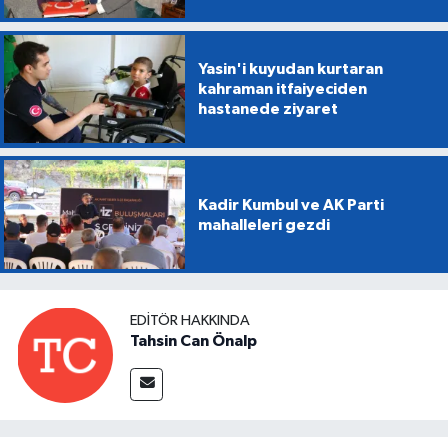
Yasin'i kuyudan kurtaran
kahraman itfaiyeciden
hastanede ziyaret
Kadir Kumbul ve AK Parti
mahalleleri gezdi
EDITÖR HAKKINDA
Tahsin Can Önalp