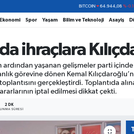
DOLAR
47,7436
%0.1
EURO
55,2510
%0.3
Ekonomi
Spor
Yaşam
Bilim ve Teknoloji
Asayiş
D
STERLİN
64,4811
%0.3
GRAM ALTIN
6660.55
%0.0
a ihraçlara Kılıçd
BİST100
13.779
%-1
BITCOIN
64.944,08
%-0.
 ardından yaşanan gelişmeler parti içinde 
anlık görevine dönen Kemal Kılıçdaroğlu’n
 toplantısını gerçekleştirdi. Toplantıda al
arlarının iptal edilmesi dikkat çekti.
2 DK
UNMA SÜRESI