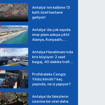
Antalya'nın kalbine 15
katlı özel hastane
geliyor!
Antalya'da çok sayıda
imar planı askıya çıktı!
Alanya, Konyaaltı,
Muratpaşa, Aksu
Antalya Havalimanı’nda
kriz büyüyor: 2 saat
bagaj, 40 dakika trafik,
Terminal 1 tepkisi
Profdraleks Cengiz
Yıldız kimdir? kaç
yaşında, ne iş yapıyor?
Antalya’da falezlerin
üzerine bir otel daha