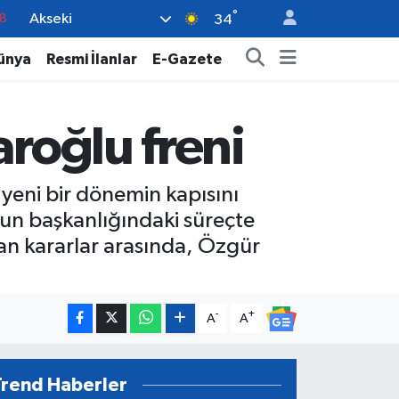
°
Akseki
8
34
2
ünya
Resmi İlanlar
E-Gazete
8
3
aroğlu freni
4
18
yeni bir dönemin kapısını
un başkanlığındaki süreçte
ınan kararlar arasında, Özgür
-
+
A
A
Trend Haberler