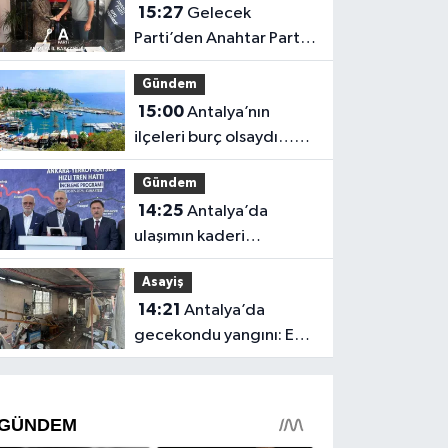
15:27
Gelecek
Parti’den Anahtar Parti
Antalya’ya geçiş
Gündem
15:00
Antalya’nın
ilçeleri burç olsaydı…
İşte ortaya çıkan sonuç
Gündem
14:25
Antalya’da
ulaşımın kaderi
değişiyor! Dev proje
Asayiş
açıklandı
14:21
Antalya’da
gecekondu yangını: Ev
kullanılamaz hale geldi