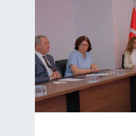
Eğitim
Sağlık
Magazin
Turizm
Çevre
Kültür ve Sanat
Sivil Toplum
Tarım
Bilim ve Teknoloji