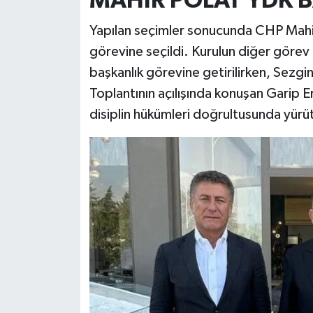
MAHİR POLAT YDK B
Yapılan seçimler sonucunda CHP Mahir 
görevine seçildi. Kurulun diğer görev 
başkanlık görevine getirilirken, Sezgi
Toplantının açılışında konuşan Garip E
disiplin hükümleri doğrultusunda yürü