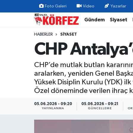
Foto Galeri
Video
Yazarlar
Gündem
Siyaset
Gündem
Nöbetçi Eczaneler
HABERLER
SIYASET
Siyaset
Hava Durumu
CHP Antalya’d
Yerel Yönetim
Trafik Durumu
CHP’de mutlak butlan kararının
Ekonomi
Süper Lig Puan Durumu ve Fikstür
aralarken, yeniden Genel Başk
Yüksek Disiplin Kurulu (YDK) ilk
Spor
Tüm Manşetler
Özel döneminde verilen ihraç kar
Yaşam
Son Dakika Haberleri
05.06.2026 - 09:20
05.06.2026 - 09:21
YAYINLANMA
GÜNCELLEME
OK
Asayiş
Haber Arşivi
Dünya