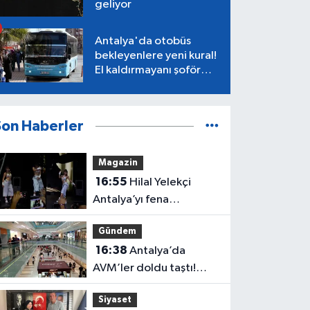
geliyor
Antalya'da otobüs
bekleyenlere yeni kural!
El kaldırmayanı şoför
almayacak
Son Haberler
Magazin
16:55
Hilal Yelekçi
Antalya’yı fena
“Hileledi”! O anlar
Gündem
gündem oldu
16:38
Antalya’da
AVM’ler doldu taştı!
vatandaşların geliş
Siyaset
nedeni farklı çıktı