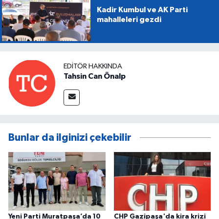
Kadir Kumbul ve AK Parti
mahalleleri gezdi
EDITÖR HAKKINDA
Tahsin Can Önalp
Bunlar da ilginizi çekebilir
Yeni Parti Muratpaşa’da 10
CHP Gazipaşa'da kira krizi