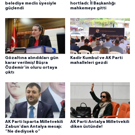
belediye meclis üyesiyle
hortladı: İl Başkanlığı
güçlendi
mahkemeye gitti
Gözaltına alındıkları gün
Kadir Kumbul ve AK Parti
karar verilmiş! Büşra
mahalleleri gezdi
Özdemir'in oluru ortaya
çıktı
AK Parti Isparta Milletvekili
AK Parti Antalya Milletvekili
Zabun’dan Antalya mesajı:
diken üstünde!
“Ne dediysek o”