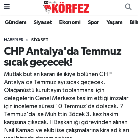
Gündem
Siyaset
Ekonomi
Spor
Yaşam
Bil
Gündem
Nöbetçi Eczaneler
Siyaset
Hava Durumu
HABERLER
SIYASET
CHP Antalya'da Temmuz
Yerel Yönetim
Trafik Durumu
sıcak geçecek!
Ekonomi
Süper Lig Puan Durumu ve Fikstür
Mutlak butlan kararı ile ikiye bölünen CHP
Antalya'da Temmuz ayı sıcak geçecek.
Spor
Tüm Manşetler
Olağanüstü kurultayın toplanmansı için
delegelerin Genel Merkeze teslim ettiği imzalar
Yaşam
Son Dakika Haberleri
için inceleme süresi 10 Temmuz'da dolacak. 7
Temmuz'da ise Muhittin Böcek 3. kez hakim
Asayiş
Haber Arşivi
karşısına çıkacak. İl Başkanlığı görevinden alınan
Nail Kamacı ve ekibi ise çalışmalarına kiraladıkları
Dünya