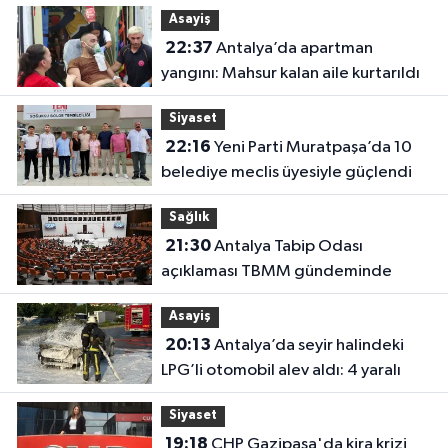
Asayiş
22:37
Antalya’da apartman
yangını: Mahsur kalan aile kurtarıldı
Siyaset
22:16
Yeni Parti Muratpaşa’da 10
belediye meclis üyesiyle güçlendi
Sağlık
21:30
Antalya Tabip Odası
açıklaması TBMM gündeminde
Asayiş
20:13
Antalya’da seyir halindeki
LPG’li otomobil alev aldı: 4 yaralı
Siyaset
19:18
CHP Gazipaşa'da kira krizi