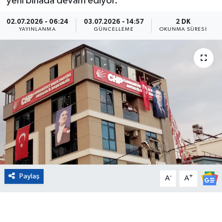
yeni binada devam ediyor.
Eğitim
02.07.2026 - 06:24
03.07.2026 - 14:57
2 DK
YAYINLANMA
GÜNCELLEME
OKUNMA SÜRESI
Sağlık
Magazin
Turizm
Çevre
Kültür ve Sanat
Sivil Toplum
Paylaş
-
+
A
A
Tarım
Bilim ve Teknoloji