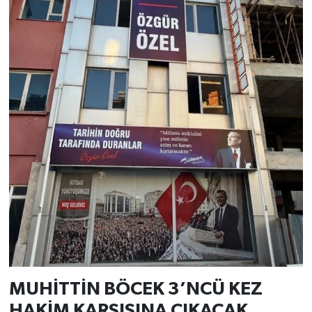
MUHİTTİN BÖCEK 3’NCÜ KEZ
HAKİM KARŞISINA ÇIKACAK