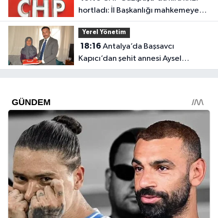
hortladı: İl Başkanlığı mahkemeye
gitti
Yerel Yönetim
18:16
Antalya’da Başsavcı
Kapıcı’dan şehit annesi Aysel
Belen’e anlamlı ziyaret