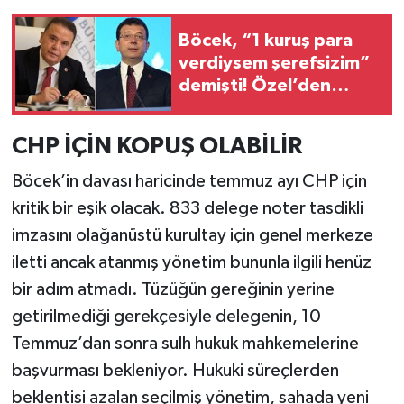
Böcek, “1 kuruş para
verdiysem şerefsizim”
demişti! Özel’den
sonra sıra İmamoğlu’na
geldi
CHP İÇİN KOPUŞ OLABİLİR
Böcek’in davası haricinde temmuz ayı CHP için
kritik bir eşik olacak. 833 delege noter tasdikli
imzasını olağanüstü kurultay için genel merkeze
iletti ancak atanmış yönetim bununla ilgili henüz
bir adım atmadı. Tüzüğün gereğinin yerine
getirilmediği gerekçesiyle delegenin, 10
Temmuz’dan sonra sulh hukuk mahkemelerine
başvurması bekleniyor. Hukuki süreçlerden
beklentisi azalan seçilmiş yönetim, sahada yeni