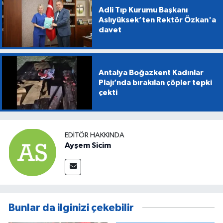
Adli Tıp Kurumu Başkanı
Aslıyüksek’ten Rektör Özkan'a
davet
Antalya Boğazkent Kadınlar
Plajı’nda bırakılan çöpler tepki
çekti
EDITÖR HAKKINDA
Ayşem Sicim
Bunlar da ilginizi çekebilir