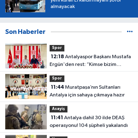
yeni kural! El kaldırmayanı şoför
almayacak
Son Haberler
Spor
12:18
Antalyaspor Başkanı Mustafa
Ergün'den rest: “Kimse bizim
onayımız olmadan gidemez”
Spor
11:44
Muratpaşa’nın Sultanları
Antalya için sahaya çıkmaya hazır
Asayiş
11:41
Antalya dahil 30 ilde DEAŞ
operasyonu! 104 şüpheli yakalandı