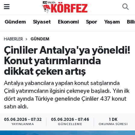
Gündem
Siyaset
Ekonomi
Spor
Yaşam
Bil
Gündem
Nöbetçi Eczaneler
Siyaset
Hava Durumu
HABERLER
GÜNDEM
Çinliler Antalya'ya yöneldi!
Yerel Yönetim
Trafik Durumu
Konut yatırımlarında
dikkat çeken artış
Ekonomi
Süper Lig Puan Durumu ve Fikstür
Antalya yabancılara yapılan konut satışlarında
Spor
Tüm Manşetler
Çinli yatırımcıların ilgisini çekmeye başladı. Yılın ilk
dört ayında Türkiye genelinde Çinliler 437 konut
Yaşam
Son Dakika Haberleri
satın aldı.
Asayiş
Haber Arşivi
05.06.2026 - 07:32
05.06.2026 - 07:46
1 DK
YAYINLANMA
GÜNCELLEME
OKUNMA SÜRESI
Dünya