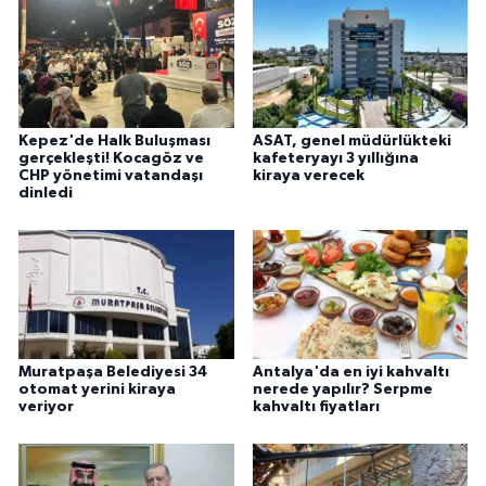
Kepez'de Halk Buluşması
ASAT, genel müdürlükteki
gerçekleşti! Kocagöz ve
kafeteryayı 3 yıllığına
CHP yönetimi vatandaşı
kiraya verecek
dinledi
Muratpaşa Belediyesi 34
Antalya'da en iyi kahvaltı
otomat yerini kiraya
nerede yapılır? Serpme
veriyor
kahvaltı fiyatları