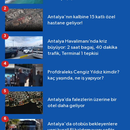
2
Antalya'nın kalbine 15 katlı özel
hastane geliyor!
3
Antalya Havalimanı’nda kriz
büyüyor: 2 saat bagaj, 40 dakika
trafik, Terminal 1 tepkisi
4
Profdraleks Cengiz Yıldız kimdir?
kaç yaşında, ne iş yapıyor?
5
Antalya’da falezlerin üzerine bir
otel daha geliyor
6
Antalya'da otobüs bekleyenlere