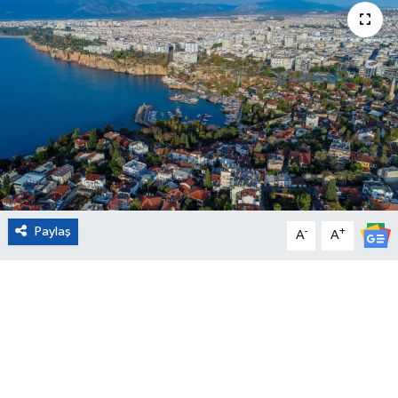
Eğitim
Sağlık
Magazin
Turizm
Çevre
Paylaş
-
+
A
A
Kültür ve Sanat
Sivil Toplum
Tarım
Bilim ve Teknoloji