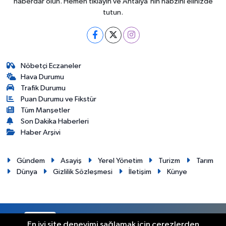
haberdar olun. Hemen tıklayın ve Antalya'nın nabzını elinizde
tutun.
Nöbetçi Eczaneler
Hava Durumu
Trafik Durumu
Puan Durumu ve Fikstür
Tüm Manşetler
Son Dakika Haberleri
Haber Arşivi
Gündem
Asayiş
Yerel Yönetim
Turizm
Tarım
Dünya
Gizlilik Sözleşmesi
İletişim
Künye
RSS
Copyright © 2012. Her hakkı saklıdır.
En iyi site deneyimi sağlamak için çerezlerden