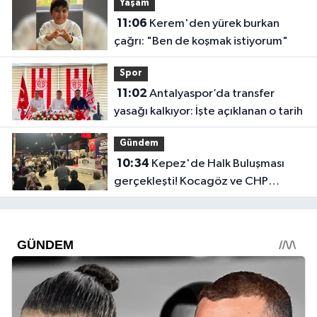
Yaşam
11:06
Kerem'den yürek burkan
çağrı: "Ben de koşmak istiyorum"
Spor
11:02
Antalyaspor’da transfer
yasağı kalkıyor: İşte açıklanan o tarih
Gündem
10:34
Kepez'de Halk Buluşması
gerçekleşti! Kocagöz ve CHP
yönetimi vatandaşı dinledi