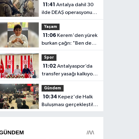
11:41
Antalya dahil 30
ilde DEAŞ operasyonu!
104 şüpheli yakalandı
Yaşam
11:06
Kerem'den yürek
burkan çağrı: "Ben de
koşmak istiyorum"
Spor
11:02
Antalyaspor’da
transfer yasağı kalkıyor:
İşte açıklanan o tarih
Gündem
10:34
Kepez'de Halk
Buluşması gerçekleşti!
Kocagöz ve CHP
yönetimi vatandaşı
dinledi