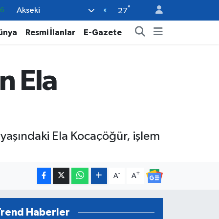
°
Akseki
0
27
08
ünya
Resmi İlanlar
E-Gazete
0
12
n Ela
0
16
 yaşındaki Ela Kocaçöğür, işlem
-
+
A
A
Trend Haberler