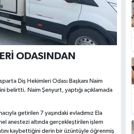
LERİ ODASINDAN
n Isparta Diş Hekimleri Odası Başkanı Naim
ini belirtti. Naim Şenyurt, yaptığı açıklamada
acıyla getirilen 7 yaşındaki evladımız Ela
l anestezi altında gerçekleştirilen işlem
tını kaybettiğini derin bir üzüntüyle öğrenmiş