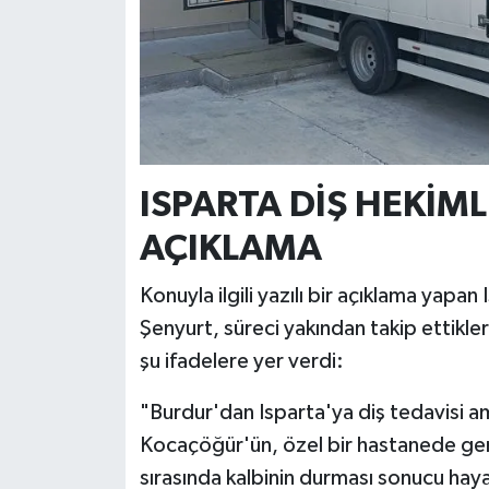
ISPARTA DİŞ HEKİM
AÇIKLAMA
Konuyla ilgili yazılı bir açıklama yapa
Şenyurt, süreci yakından takip ettikler
şu ifadelere yer verdi:
"Burdur'dan Isparta'ya diş tedavisi am
Kocaçöğür'ün, özel bir hastanede gene
sırasında kalbinin durması sonucu haya