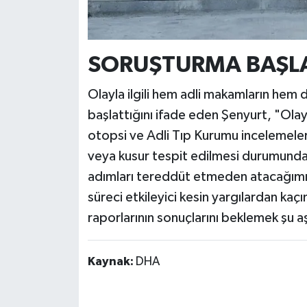
SORUŞTURMA BAŞLA
Olayla ilgili hem adli makamların hem de
başlattığını ifade eden Şenyurt, "Ola
otopsi ve Adli Tıp Kurumu incelemeler
veya kusur tespit edilmesi durumunda
adımları tereddüt etmeden atacağımızı 
süreci etkileyici kesin yargılardan ka
raporlarının sonuçlarını beklemek şu 
Kaynak:
DHA