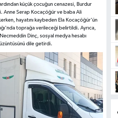
n ardından küçük çocuğun cenazesi, Burdur
i. Anne Serap Kocaçöğür ve baba Ali
rken, hayatını kaybeden Ela Kocaçöğür'ün
ı'nda toprağa verileceği belirtildi. Ayrıca,
t Necmeddin Dinç, sosyal medya hesabı
üzüntüsünü dile getirdi.