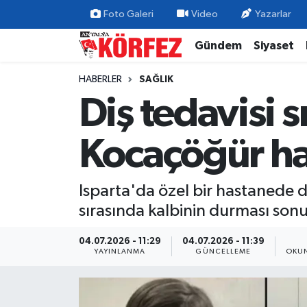
Foto Galeri
Video
Yazarlar
Gündem
Siyaset
Gündem
Nöbetçi Eczaneler
HABERLER
SAĞLIK
Siyaset
Hava Durumu
Diş tedavisi s
Yerel Yönetim
Trafik Durumu
Kocaçöğür ha
Ekonomi
Süper Lig Puan Durumu ve Fikstür
Isparta'da özel bir hastanede d
Spor
Tüm Manşetler
sırasında kalbinin durması sonu
Yaşam
Son Dakika Haberleri
04.07.2026 - 11:29
04.07.2026 - 11:39
YAYINLANMA
GÜNCELLEME
OKUN
Asayiş
Haber Arşivi
Dünya