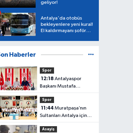
geliyor!
Antalya'da otobüs
bekleyenlere yeni kural!
El kaldırmayanı şoför
almayacak
Son Haberler
Spor
12:18
Antalyaspor
Başkanı Mustafa
Ergün'den rest: “Kimse
Spor
bizim onayımız olmadan
11:44
Muratpaşa’nın
gidemez”
Sultanları Antalya için
sahaya çıkmaya hazır
Asayiş