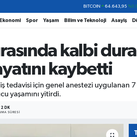
DOLAR
47,6704
%
EURO
55,0406
%-0.
Ekonomi
Spor
Yaşam
Bilim ve Teknoloji
Asayiş
D
STERLİN
64,2143
%
GRAM ALTIN
6500.87
%0.
ırasında kalbi dura
BİST100
13.799
%7
BITCOIN
64.643,95
%0.
yatını kaybetti
iş tedavisi için genel anestezi uygulanan 7
cu yaşamını yitirdi.
2 DK
MA SÜRESI