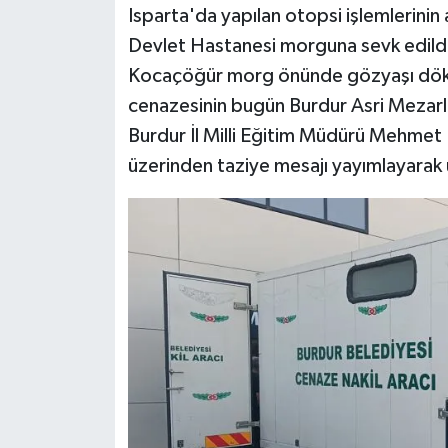
Isparta'da yapılan otopsi işlemlerini
Devlet Hastanesi morguna sevk edild
Kocaçöğür morg önünde gözyaşı döke
cenazesinin bugün Burdur Asri Mezarlığ
Burdur İl Milli Eğitim Müdürü Mehme
üzerinden taziye mesajı yayımlayarak 