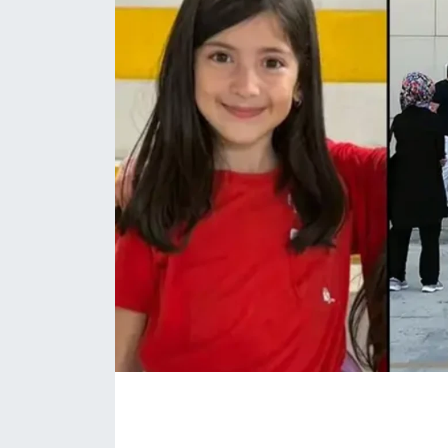
Eğitim
Sağlık
Magazin
Turizm
Çevre
Kültür ve Sanat
Sivil Toplum
Tarım
Bilim ve Teknoloji