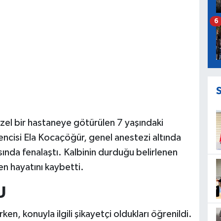
6
özel bir hastaneye götürülen 7 yaşındaki
rencisi Ela Kocaçöğür, genel anestezi altında
sında fenalaştı. Kalbinin durduğu belirlenen
n hayatını kaybetti.
U
ken, konuyla ilgili şikayetçi oldukları öğrenildi.