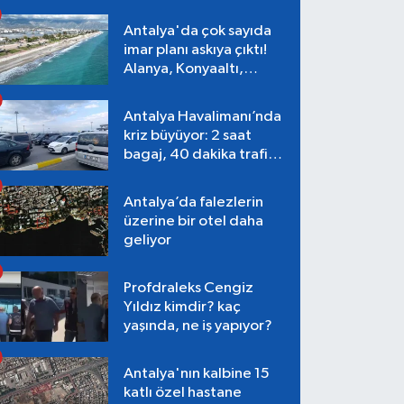
Antalya'da çok sayıda
imar planı askıya çıktı!
Alanya, Konyaaltı,
Muratpaşa, Aksu
Antalya Havalimanı’nda
kriz büyüyor: 2 saat
bagaj, 40 dakika trafik,
Terminal 1 tepkisi
Antalya’da falezlerin
üzerine bir otel daha
geliyor
Profdraleks Cengiz
Yıldız kimdir? kaç
yaşında, ne iş yapıyor?
Antalya'nın kalbine 15
katlı özel hastane