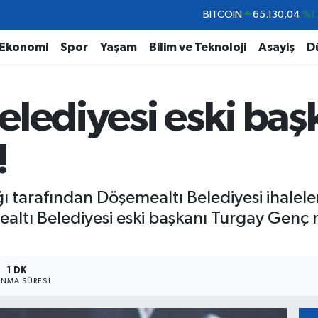
DOLAR
47,7106
%0.
EURO
55,1652
%0.
Ekonomi
Spor
Yaşam
Bilim ve Teknoloji
Asayiş
D
STERLİN
64,4046
%0.
GRAM ALTIN
6618.49
%2.
elediyesi eski baş
BİST100
13.773
%-
BITCOIN
65.130,04
%1
!
 tarafından Döşemealtı Belediyesi ihaleler
ltı Belediyesi eski başkanı Turgay Genç m
1 DK
NMA SÜRESI