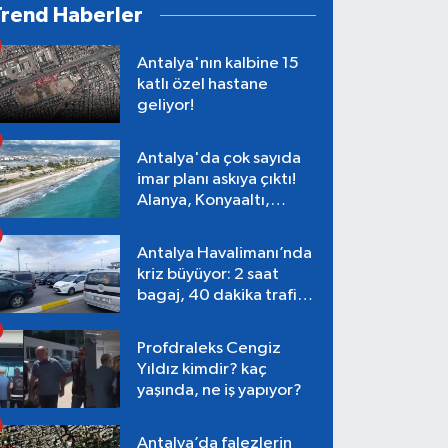
Trend Haberler
Antalya'nın kalbine 15
katlı özel hastane
geliyor!
Antalya'da çok sayıda
imar planı askıya çıktı!
Alanya, Konyaaltı,
Muratpaşa, Aksu
Antalya Havalimanı’nda
kriz büyüyor: 2 saat
bagaj, 40 dakika trafik,
Terminal 1 tepkisi
Profdraleks Cengiz
Yıldız kimdir? kaç
yaşında, ne iş yapıyor?
Antalya’da falezlerin