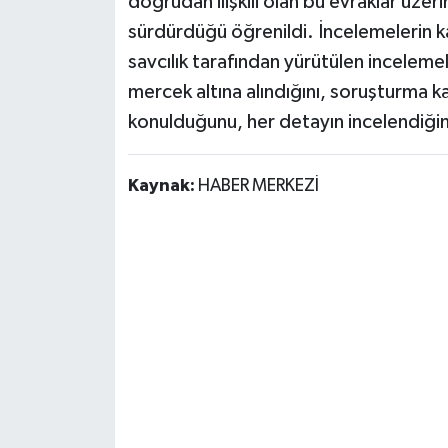
doğrudan ilişkili olan bu evraklar üzeri
sürdürdüğü öğrenildi. İncelemelerin ka
savcılık tarafından yürütülen incelemel
mercek altına alındığını, soruşturma ka
konulduğunu, her detayın incelendiğin
Kaynak:
HABER MERKEZİ