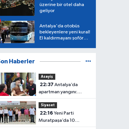
üzerine bir otel daha
geliyor
Antalya'da otobüs
bekleyenlere yeni kural!
El kaldırmayanı şoför
almayacak
Son Haberler
Asayiş
22:37
Antalya’da
apartman yangını:
Mahsur kalan aile
Siyaset
kurtarıldı
22:16
Yeni Parti
Muratpaşa’da 10
belediye meclis üyesiyle