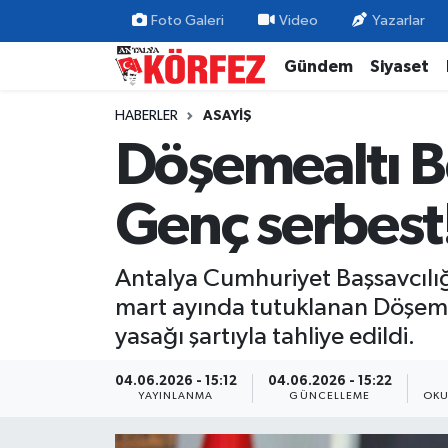
Foto Galeri
Video
Yazarlar
Gündem
Siyaset
Gündem
Nöbetçi Eczaneler
HABERLER
ASAYIŞ
Siyaset
Hava Durumu
Döşemealtı B
Yerel Yönetim
Trafik Durumu
Genç serbest
Ekonomi
Süper Lig Puan Durumu ve Fikstür
Antalya Cumhuriyet Başsavcılığı
Spor
Tüm Manşetler
mart ayında tutuklanan Döşemea
Yaşam
Son Dakika Haberleri
yasağı şartıyla tahliye edildi.
Asayiş
Haber Arşivi
04.06.2026 - 15:12
04.06.2026 - 15:22
YAYINLANMA
GÜNCELLEME
OKU
Dünya