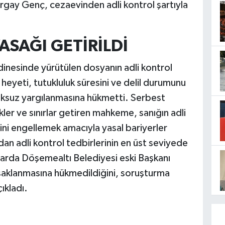
rgay Genç, cezaevinden adli kontrol şartıyla
YASAĞI GETİRİLDİ
inesinde yürütülen dosyanın adli kontrol
eyeti, tutukluluk süresini ve delil durumunu
ksuz yargılanmasına hükmetti. Serbest
ükler ve sınırlar getiren mahkeme, sanığın adli
i engellemek amacıyla yasal bariyerler
an adli kontrol tedbirlerinin en üst seviyede
arda Döşemealtı Belediyesi eski Başkanı
yasaklanmasına hükmedildiğini, soruşturma
çıkladı.