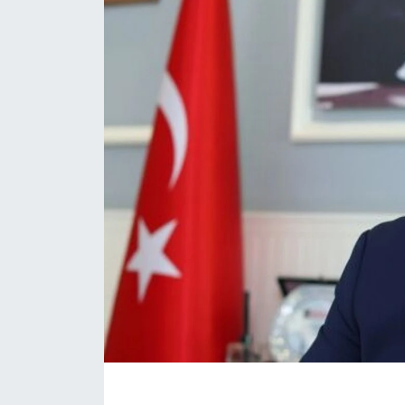
Eğitim
Sağlık
Magazin
Turizm
Çevre
Kültür ve Sanat
Sivil Toplum
Tarım
Bilim ve Teknoloji