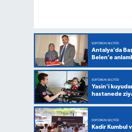
EDITÖRÜN SEÇTIĞI
Antalya’da Baş
Belen’e anlaml
EDITÖRÜN SEÇTIĞI
Yasin'i kuyuda
hastanede ziy
EDITÖRÜN SEÇTIĞI
Kadir Kumbul v