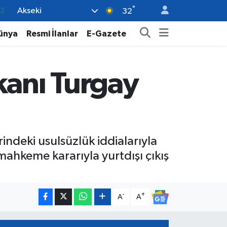
°
Akseki
17
32
27
ünya
Resmi İlanlar
E-Gazete
35
12
kanı Turgay
19
.2
indeki usulsüzlük iddialarıyla
ahkeme kararıyla yurtdışı çıkış
-
+
A
A