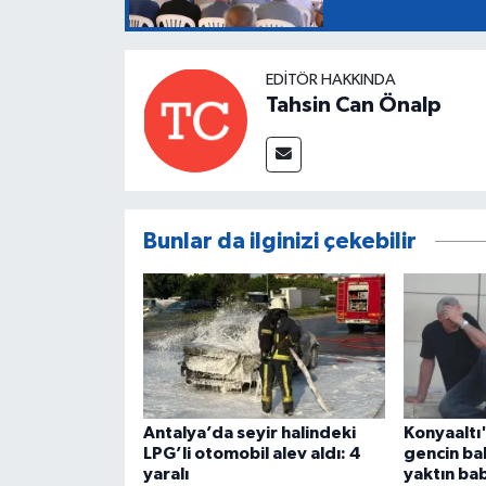
EDITÖR HAKKINDA
Tahsin Can Önalp
Bunlar da ilginizi çekebilir
Antalya’da seyir halindeki
Konyaaltı
LPG’li otomobil alev aldı: 4
gencin ba
yaralı
yaktın b