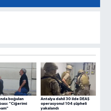
'nda boğulan
Antalya dahil 30 ilde DEAŞ
bası: "Ciğerimi
operasyonu! 104 şüpheli
abam"
yakalandı