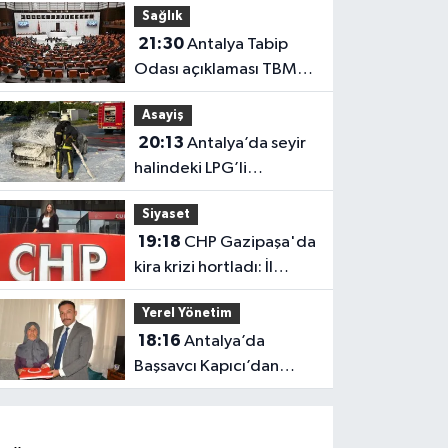
Sağlık
güçlendi
21:30
Antalya Tabip
Odası açıklaması TBMM
gündeminde
Asayiş
20:13
Antalya’da seyir
halindeki LPG’li
otomobil alev aldı: 4
Siyaset
yaralı
19:18
CHP Gazipaşa'da
kira krizi hortladı: İl
Başkanlığı mahkemeye
Yerel Yönetim
gitti
18:16
Antalya’da
Başsavcı Kapıcı’dan
şehit annesi Aysel
Belen’e anlamlı ziyaret