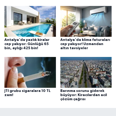
Antalya'da yazlık kiralar
Antalya'da klima faturaları
cep yakıyor: Günlüğü 65
cep yakıyor! Uzmandan
bin, aylığı 425 bin!
altın tavsiyeler
JTI grubu sigaralara 10 TL
Barınma sorunu giderek
zam!
büyüyor: Kiracılardan acil
çözüm çağrısı