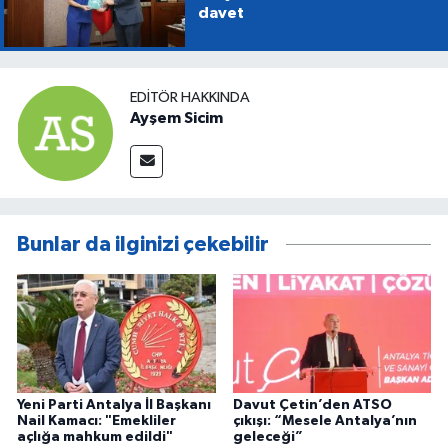
davet
EDITÖR HAKKINDA
Ayşem Sicim
Bunlar da ilginizi çekebilir
Yeni Parti Antalya İl Başkanı
Davut Çetin’den ATSO
Nail Kamacı: "Emekliler
çıkışı: “Mesele Antalya’nın
açlığa mahkum edildi"
geleceği”