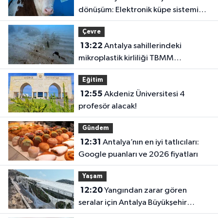
dönüşüm: Elektronik küpe sistemi
başladı
Çevre
13:22
Antalya sahillerindeki
mikroplastik kirliliği TBMM
gündeminde!
Eğitim
12:55
Akdeniz Üniversitesi 4
profesör alacak!
Gündem
12:31
Antalya’nın en iyi tatlıcıları:
Google puanları ve 2026 fiyatları
Yaşam
12:20
Yangından zarar gören
seralar için Antalya Büyükşehir
harekete geçti