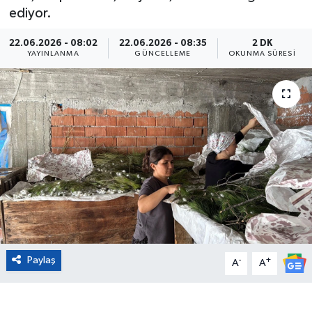
ediyor.
Eğitim
22.06.2026 - 08:02
22.06.2026 - 08:35
2 DK
YAYINLANMA
GÜNCELLEME
OKUNMA SÜRESI
Sağlık
Magazin
Turizm
Çevre
Kültür ve Sanat
Sivil Toplum
Paylaş
-
+
A
A
Tarım
Bilim ve Teknoloji