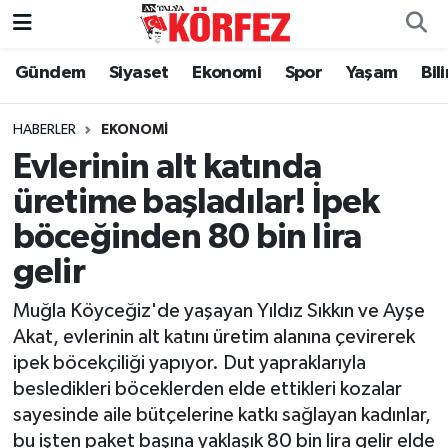
Gündem
Siyaset
Ekonomi
Spor
Yaşam
Bil
Gündem
Nöbetçi Eczaneler
Siyaset
Hava Durumu
HABERLER
EKONOMI
Evlerinin alt katında
Yerel Yönetim
Trafik Durumu
üretime başladılar! İpek
böceğinden 80 bin lira
Ekonomi
Süper Lig Puan Durumu ve Fikstür
gelir
Spor
Tüm Manşetler
Muğla Köyceğiz'de yaşayan Yıldız Sıkkın ve Ayşe
Yaşam
Son Dakika Haberleri
Akat, evlerinin alt katını üretim alanına çevirerek
ipek böcekçiliği yapıyor. Dut yapraklarıyla
Asayiş
Haber Arşivi
besledikleri böceklerden elde ettikleri kozalar
sayesinde aile bütçelerine katkı sağlayan kadınlar,
Dünya
bu işten paket başına yaklaşık 80 bin lira gelir elde