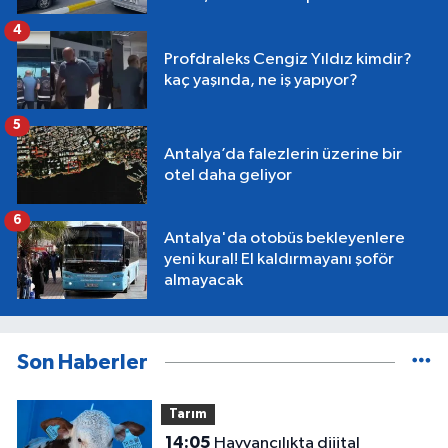
4
Profdraleks Cengiz Yıldız kimdir?
kaç yaşında, ne iş yapıyor?
5
Antalya’da falezlerin üzerine bir
otel daha geliyor
6
Antalya'da otobüs bekleyenlere
yeni kural! El kaldırmayanı şoför
almayacak
Son Haberler
Tarım
14:05
Hayvancılıkta dijital