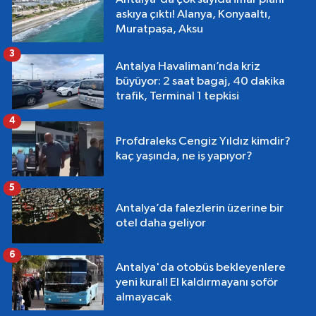
askıya çıktı! Alanya, Konyaaltı,
Muratpaşa, Aksu
3
Antalya Havalimanı’nda kriz
büyüyor: 2 saat bagaj, 40 dakika
trafik, Terminal 1 tepkisi
4
Profdraleks Cengiz Yıldız kimdir?
kaç yaşında, ne iş yapıyor?
5
Antalya’da falezlerin üzerine bir
otel daha geliyor
6
Antalya'da otobüs bekleyenlere
yeni kural! El kaldırmayanı şoför
almayacak