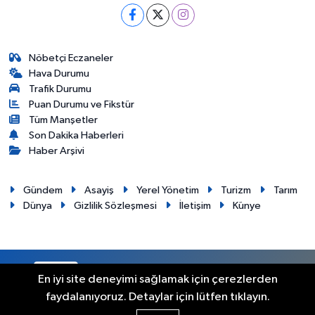
Nöbetçi Eczaneler
Hava Durumu
Trafik Durumu
Puan Durumu ve Fikstür
Tüm Manşetler
Son Dakika Haberleri
Haber Arşivi
Gündem
Asayiş
Yerel Yönetim
Turizm
Tarım
Dünya
Gizlilik Sözleşmesi
İletişim
Künye
RSS
Copyright © 2012. Her hakkı saklıdır.
En iyi site deneyimi sağlamak için çerezlerden
faydalanıyoruz. Detaylar için lütfen tıklayın.