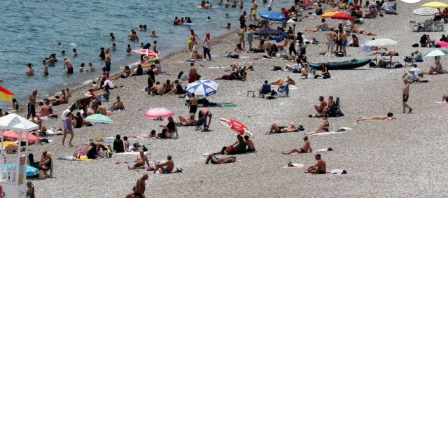
Eğitim
Sağlık
Magazin
Turizm
Çevre
Kültür ve Sanat
Sivil Toplum
Tarım
Bilim ve Teknoloji