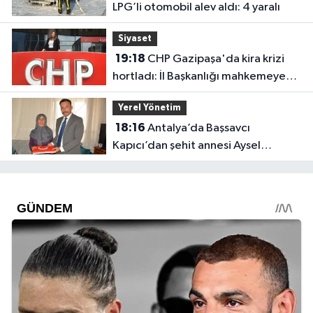
LPG’li otomobil alev aldı: 4 yaralı
Siyaset
19:18
CHP Gazipaşa'da kira krizi
hortladı: İl Başkanlığı mahkemeye
gitti
Yerel Yönetim
18:16
Antalya’da Başsavcı
Kapıcı’dan şehit annesi Aysel
Belen’e anlamlı ziyaret