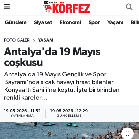
Gündem
Siyaset
Ekonomi
Spor
Yaşam
Bil
Gündem
Nöbetçi Eczaneler
Siyaset
Hava Durumu
FOTO GALERI
YAŞAM
Antalya'da 19 Mayıs
Yerel Yönetim
Trafik Durumu
coşkusu
Ekonomi
Süper Lig Puan Durumu ve Fikstür
Antalya'da 19 Mayıs Gençlik ve Spor
Bayramı'nda sıcak havayı fırsat bilenler
Spor
Tüm Manşetler
Konyaaltı Sahili'ne koştu. İşte birbirinden
renkli kareler...
Yaşam
Son Dakika Haberleri
19.05.2026 - 11:52
19.05.2026 - 12:29
YAYINLANMA
GÜNCELLEME
Asayiş
Haber Arşivi
Dünya