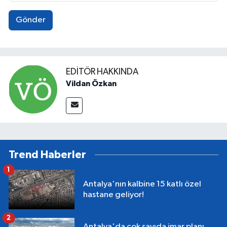
Gönder
EDITÖR HAKKINDA
Vildan Özkan
Trend Haberler
1
Antalya'nın kalbine 15 katlı özel
hastane geliyor!
2
Antalya'da çok sayıda imar planı