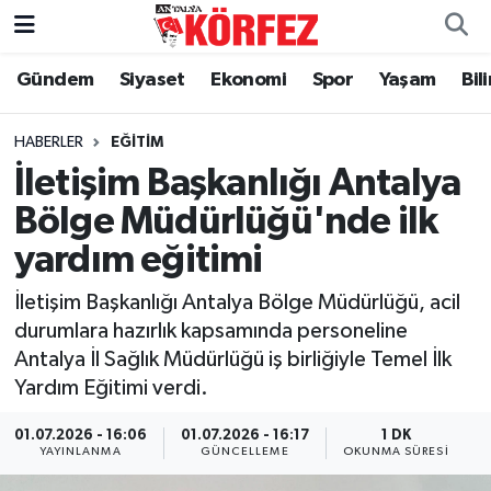
Gündem
Siyaset
Ekonomi
Spor
Yaşam
Bil
Gündem
Nöbetçi Eczaneler
Siyaset
Hava Durumu
HABERLER
EĞITIM
İletişim Başkanlığı Antalya
Yerel Yönetim
Trafik Durumu
Bölge Müdürlüğü'nde ilk
yardım eğitimi
Ekonomi
Süper Lig Puan Durumu ve Fikstür
İletişim Başkanlığı Antalya Bölge Müdürlüğü, acil
Spor
Tüm Manşetler
durumlara hazırlık kapsamında personeline
Antalya İl Sağlık Müdürlüğü iş birliğiyle Temel İlk
Yaşam
Son Dakika Haberleri
Yardım Eğitimi verdi.
Asayiş
Haber Arşivi
01.07.2026 - 16:06
01.07.2026 - 16:17
1 DK
YAYINLANMA
GÜNCELLEME
OKUNMA SÜRESI
Dünya