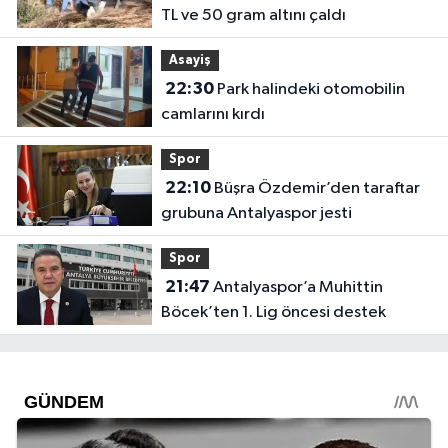
TL ve 50 gram altını çaldı
Asayiş
22:30
Park halindeki otomobilin
camlarını kırdı
Spor
22:10
Büşra Özdemir’den taraftar
grubuna Antalyaspor jesti
Spor
21:47
Antalyaspor’a Muhittin
Böcek’ten 1. Lig öncesi destek