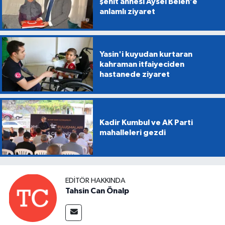
şehit annesi Aysel Belen’e
anlamlı ziyaret
Yasin'i kuyudan kurtaran
kahraman itfaiyeciden
hastanede ziyaret
Kadir Kumbul ve AK Parti
mahalleleri gezdi
EDITÖR HAKKINDA
Tahsin Can Önalp