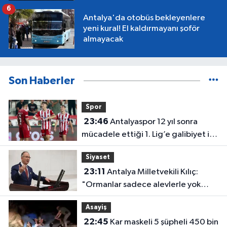
6
Antalya'da otobüs bekleyenlere
yeni kural! El kaldırmayanı şoför
almayacak
Son Haberler
Spor
23:46
Antalyaspor 12 yıl sonra
mücadele ettiği 1. Lig’e galibiyet ile
başladı
Siyaset
23:11
Antalya Milletvekili Kılıç:
"Ormanlar sadece alevlerle yok
olmuyor"
Asayiş
22:45
Kar maskeli 5 şüpheli 450 bin