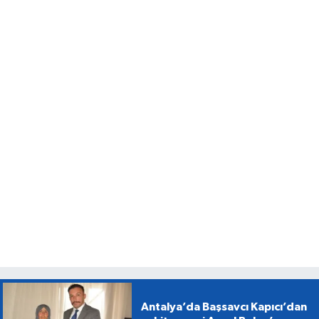
Antalya’da Başsavcı Kapıcı’dan