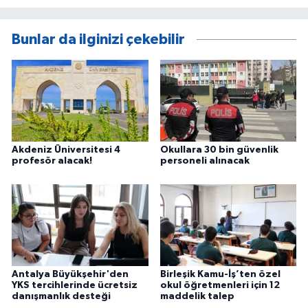
Bunlar da ilginizi çekebilir
Akdeniz Üniversitesi 4
Okullara 30 bin güvenlik
profesör alacak!
personeli alınacak
Antalya Büyükşehir'den
Birleşik Kamu-İş’ten özel
YKS tercihlerinde ücretsiz
okul öğretmenleri için 12
danışmanlık desteği
maddelik talep