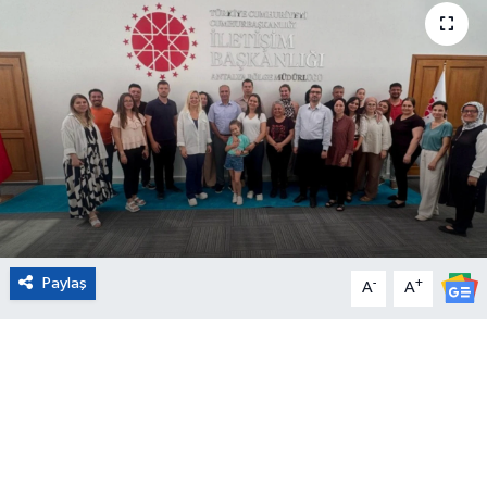
Eğitim
Sağlık
Magazin
Turizm
Çevre
Paylaş
-
+
A
A
Kültür ve Sanat
Sivil Toplum
Tarım
Bilim ve Teknoloji