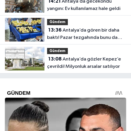
14:21
Antalya’da gecekondu
yangını: Ev kullanılamaz hale geldi
Gündem
13:36
Antalya’da gören bir daha
baktı! Pazar tezgahında bunu da
sattılar
Gündem
13:08
Antalya’da gözler Kepez’e
çevrildi! Milyonluk arsalar satılıyor