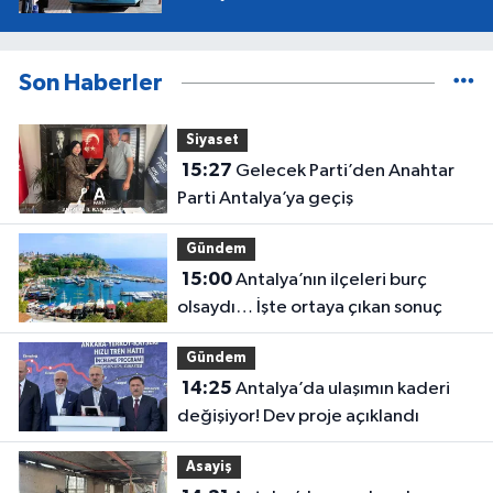
Son Haberler
Siyaset
15:27
Gelecek Parti’den Anahtar
Parti Antalya’ya geçiş
Gündem
15:00
Antalya’nın ilçeleri burç
olsaydı… İşte ortaya çıkan sonuç
Gündem
14:25
Antalya’da ulaşımın kaderi
değişiyor! Dev proje açıklandı
Asayiş