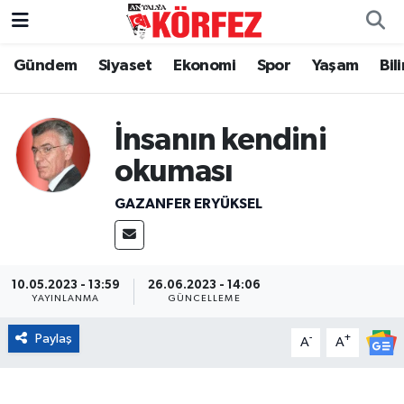
Gündem
Siyaset
Ekonomi
Spor
Yaşam
Bil
Gündem
Nöbetçi Eczaneler
Siyaset
Hava Durumu
İnsanın kendini
Yerel Yönetim
Trafik Durumu
okuması
GAZANFER ERYÜKSEL
Ekonomi
Süper Lig Puan Durumu ve Fikstür
Spor
Tüm Manşetler
10.05.2023 - 13:59
26.06.2023 - 14:06
Yaşam
Son Dakika Haberleri
YAYINLANMA
GÜNCELLEME
Paylaş
-
+
A
A
Asayiş
Haber Arşivi
Dünya