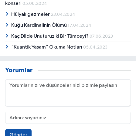
konseri
05.06.2024
Hülyalı gezmeler
23.04.2024
Kuğu Kardinalinin Ölümü
17.04.2024
Kaç Dilde Unuturuz ki Bir Tümceyi?
07.06.2023
“Kuantik Yaşam” Okuma Notları
05.04.2023
Yorumlar
Gönder