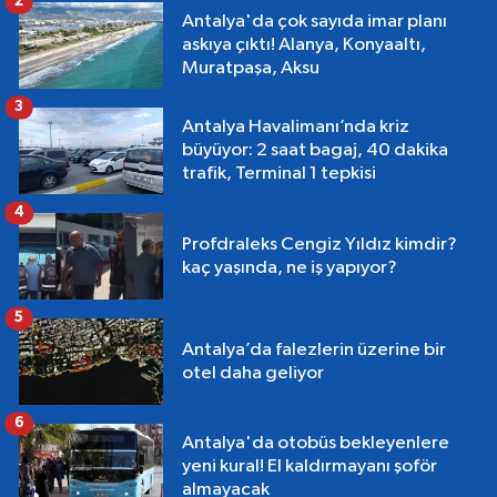
2
Antalya'da çok sayıda imar planı
askıya çıktı! Alanya, Konyaaltı,
Muratpaşa, Aksu
3
Antalya Havalimanı’nda kriz
büyüyor: 2 saat bagaj, 40 dakika
trafik, Terminal 1 tepkisi
4
Profdraleks Cengiz Yıldız kimdir?
kaç yaşında, ne iş yapıyor?
5
Antalya’da falezlerin üzerine bir
otel daha geliyor
6
Antalya'da otobüs bekleyenlere
yeni kural! El kaldırmayanı şoför
almayacak