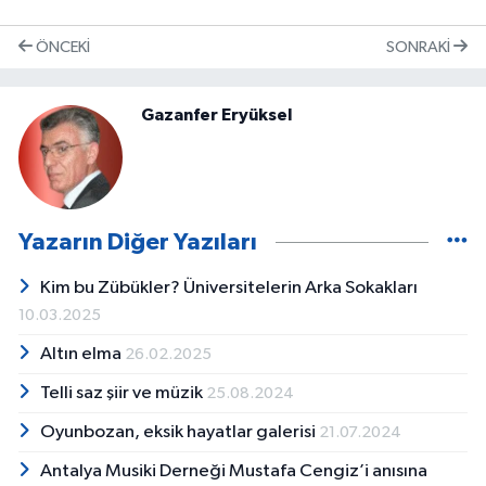
ÖNCEKI
SONRAKI
Gazanfer Eryüksel
Yazarın Diğer Yazıları
Kim bu Zübükler? Üniversitelerin Arka Sokakları
10.03.2025
Altın elma
26.02.2025
Telli saz şiir ve müzik
25.08.2024
Oyunbozan, eksik hayatlar galerisi
21.07.2024
Antalya Musiki Derneği Mustafa Cengiz’i anısına