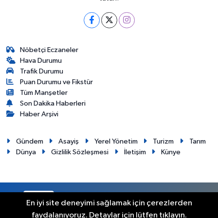
Nöbetçi Eczaneler
Hava Durumu
Trafik Durumu
Puan Durumu ve Fikstür
Tüm Manşetler
Son Dakika Haberleri
Haber Arşivi
Gündem
Asayiş
Yerel Yönetim
Turizm
Tarım
Dünya
Gizlilik Sözleşmesi
İletişim
Künye
RSS
Copyright © 2012. Her hakkı saklıdır.
En iyi site deneyimi sağlamak için çerezlerden
faydalanıyoruz. Detaylar için lütfen tıklayın.