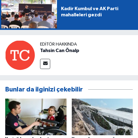
Kadir Kumbul ve AK Parti
mahalleleri gezdi
EDITÖR HAKKINDA
Tahsin Can Önalp
Bunlar da ilginizi çekebilir