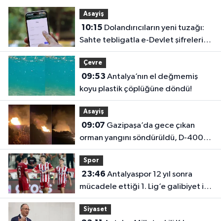
Asayiş
10:15
Dolandırıcıların yeni tuzağı:
Sahte tebligatla e-Devlet şifrelerini
çalıyorlar
Çevre
09:53
Antalya’nın el değmemiş
koyu plastik çöplüğüne döndü!
Asayiş
09:07
Gazipaşa’da gece çıkan
orman yangını söndürüldü, D-400
trafiğe açıldı
Spor
23:46
Antalyaspor 12 yıl sonra
mücadele ettiği 1. Lig’e galibiyet ile
başladı
Siyaset