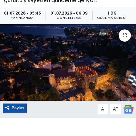
gürültü şikayetleri gündeme geliyor.
Eğitim
01.07.2026 - 05:45
01.07.2026 - 06:39
1 DK
YAYINLANMA
GÜNCELLEME
OKUNMA SÜRESI
Sağlık
Magazin
Turizm
Çevre
Kültür ve Sanat
Sivil Toplum
Paylaş
-
+
A
A
Tarım
Bilim ve Teknoloji