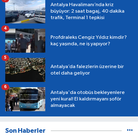
Antalya Havalimanı’nda kriz
büyüyor: 2 saat bagaj, 40 dakika
trafik, Terminal 1 tepkisi
4
Profdraleks Cengiz Yıldız kimdir?
kaç yaşında, ne iş yapıyor?
5
Antalya’da falezlerin üzerine bir
otel daha geliyor
6
Antalya'da otobüs bekleyenlere
yeni kural! El kaldırmayanı şoför
almayacak
Son Haberler