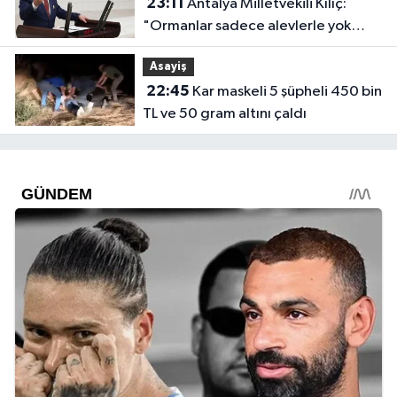
23:11
Antalya Milletvekili Kılıç:
"Ormanlar sadece alevlerle yok
olmuyor"
Asayiş
22:45
Kar maskeli 5 şüpheli 450 bin
TL ve 50 gram altını çaldı