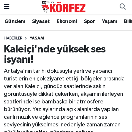
Gündem
Siyaset
Ekonomi
Spor
Yaşam
Bil
Gündem
Nöbetçi Eczaneler
Siyaset
Hava Durumu
HABERLER
YAŞAM
Kaleiçi'nde yüksek ses
Yerel Yönetim
Trafik Durumu
isyanı!
Ekonomi
Süper Lig Puan Durumu ve Fikstür
Antalya'nın tarihi dokusuyla yerli ve yabancı
turistlerin en çok ziyaret ettiği bölgeler arasında
Spor
Tüm Manşetler
yer alan Kaleiçi, gündüz saatlerinde sakin
görüntüsüyle dikkat çekerken, akşamın ilerleyen
Yaşam
Son Dakika Haberleri
saatlerinde ise bambaşka bir atmosfere
bürünüyor. Yaz aylarında açık alanlarda yapılan
Asayiş
Haber Arşivi
canlı müzik ve eğlence programlarının ses
seviyesinin yükselmesi nedeniyle zaman zaman
Dünya