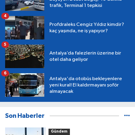
trafik, Terminal 1 tepkisi
4
Profdraleks Cengiz Yıldız kimdir?
kaç yaşında, ne iş yapıyor?
5
Antalya’da falezlerin üzerine bir
otel daha geliyor
6
Antalya'da otobüs bekleyenlere
yeni kural! El kaldırmayanı şoför
almayacak
Son Haberler
Gündem