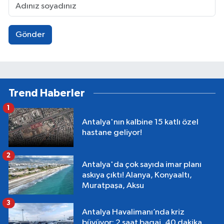
Gönder
Trend Haberler
1
Antalya'nın kalbine 15 katlı özel
hastane geliyor!
2
Antalya'da çok sayıda imar planı
askıya çıktı! Alanya, Konyaaltı,
Muratpaşa, Aksu
3
Antalya Havalimanı’nda kriz
büyüyor: 2 saat bagaj, 40 dakika