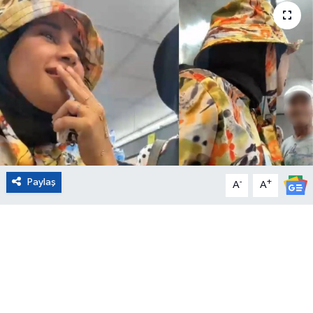
Eğitim
Sağlık
Magazin
Turizm
Çevre
Paylaş
-
+
A
A
Kültür ve Sanat
Sivil Toplum
Tarım
Bilim ve Teknoloji