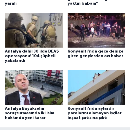
yaralı
yaktın babam"
Antalya dahil 30 ilde DEAŞ
Konyaaltı'nda gece denize
operasyonu! 104 şüpheli
giren gençlerden acı haber
yakalandı
Antalya Büyükşehir
Konyaaltı'nda aylardır
soruşturmasında iki isim
paralarını alamayan işçiler
hakkında yeni karar
inşaat çatısına çıktı