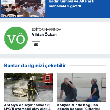
Kadir Kumbul ve AK Parti
mahalleleri gezdi
EDITÖR HAKKINDA
Vildan Özkan
Bunlar da ilginizi çekebilir
Antalya’da seyir halindeki
Konyaaltı'nda boğulan
LPG’li otomobil alev aldı: 4
gencin babası: "Ciğerimi