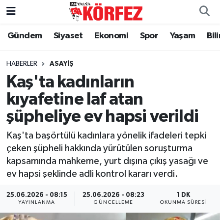
Gündem
Siyaset
Ekonomi
Spor
Yaşam
Bil
Gündem
Nöbetçi Eczaneler
Siyaset
Hava Durumu
HABERLER
ASAYIŞ
Kaş'ta kadınların
Yerel Yönetim
Trafik Durumu
kıyafetine laf atan
şüpheliye ev hapsi verildi
Ekonomi
Süper Lig Puan Durumu ve Fikstür
Kaş'ta başörtülü kadınlara yönelik ifadeleri tepki
Spor
Tüm Manşetler
çeken şüpheli hakkında yürütülen soruşturma
kapsamında mahkeme, yurt dışına çıkış yasağı ve
Yaşam
Son Dakika Haberleri
ev hapsi şeklinde adli kontrol kararı verdi.
Asayiş
Haber Arşivi
25.06.2026 - 08:15
25.06.2026 - 08:23
1 DK
YAYINLANMA
GÜNCELLEME
OKUNMA SÜRESI
Dünya