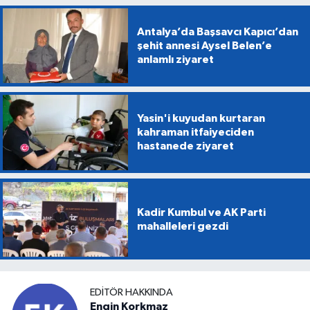
Antalya’da Başsavcı Kapıcı’dan
şehit annesi Aysel Belen’e
anlamlı ziyaret
Yasin'i kuyudan kurtaran
kahraman itfaiyeciden
hastanede ziyaret
Kadir Kumbul ve AK Parti
mahalleleri gezdi
EDITÖR HAKKINDA
Engin Korkmaz