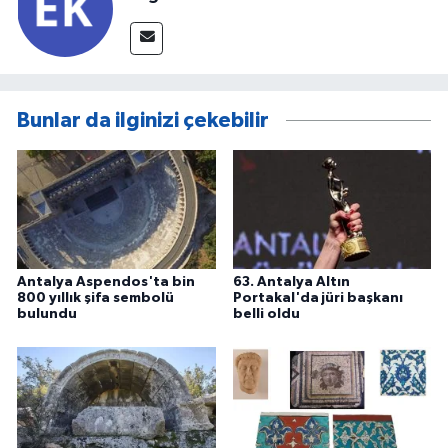
Bunlar da ilginizi çekebilir
Antalya Aspendos'ta bin
63. Antalya Altın
800 yıllık şifa sembolü
Portakal'da jüri başkanı
bulundu
belli oldu