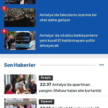
5
Antalya’da falezlerin üzerine bir
otel daha geliyor
6
Antalya'da otobüs bekleyenlere
yeni kural! El kaldırmayanı şoför
almayacak
Son Haberler
Asayiş
22:37
Antalya’da apartman
yangını: Mahsur kalan aile kurtarıldı
Siyaset