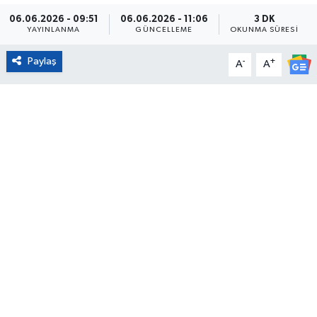
06.06.2026 - 09:51
06.06.2026 - 11:06
3 DK
Eğitim
YAYINLANMA
GÜNCELLEME
OKUNMA SÜRESI
Sağlık
Paylaş
-
+
A
A
Magazin
Turizm
Çevre
Kültür ve Sanat
Sivil Toplum
Tarım
Bilim ve Teknoloji