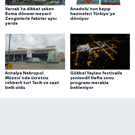
Varsak'ta dikkat çeken
Anadolu’nun kayıp
Roma dönemi mezarı!
hazineleri Türkiye'ye
Zenginlerle fakirler aynı
dönüyor
yerde
Antalya Nekropol
Gökbel Yaylası festivalle
Müzesi'nde ücretsiz
şenlendi! Hafta sonu
rehberli tur! Tarih ve saat
programı merakla
belli oldu
bekleniyor