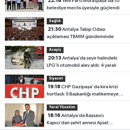
22:16
Yeni Parti Muratpaşa’da 10
belediye meclis üyesiyle güçlendi
Sağlık
21:30
Antalya Tabip Odası
açıklaması TBMM gündeminde
Asayiş
20:13
Antalya’da seyir halindeki
LPG’li otomobil alev aldı: 4 yaralı
Siyaset
19:18
CHP Gazipaşa'da kira krizi
hortladı: İl Başkanlığı mahkemeye
gitti
Yerel Yönetim
18:16
Antalya’da Başsavcı
Kapıcı’dan şehit annesi Aysel