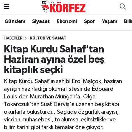
Gündem
Siyaset
Ekonomi
Spor
Yaşam
Bil
Gündem
Nöbetçi Eczaneler
Siyaset
Hava Durumu
HABERLER
KÜLTÜR VE SANAT
Kitap Kurdu Sahaf'tan
Yerel Yönetim
Trafik Durumu
Haziran ayına özel beş
kitaplık seçki
Ekonomi
Süper Lig Puan Durumu ve Fikstür
Kitap Kurdu Sahaf'ın sahibi Erol Malçok, haziran
Spor
Tüm Manşetler
ayı için hazırladığı okuma listesinde Édouard
Louis'den Murathan Mungan'a, Olga
Yaşam
Son Dakika Haberleri
Tokarczuk'tan Suat Derviş'e uzanan beş kitabı
okurlarla buluşturdu. Seçkide özgürlük arayışı,
Asayiş
Haber Arşivi
vicdan muhasebesi, toplumsal eşitsizlikler ve
bilim tarihi gibi farklı temalar öne çıkıyor.
Dünya