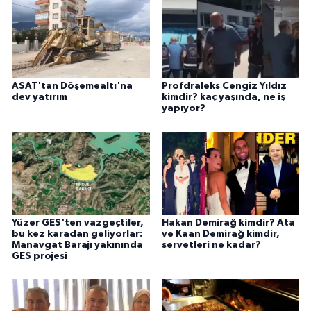
ASAT'tan Döşemealtı'na
Profdraleks Cengiz Yıldız
dev yatırım
kimdir? kaç yaşında, ne iş
yapıyor?
Yüzer GES'ten vazgeçtiler,
Hakan Demirağ kimdir? Ata
bu kez karadan geliyorlar:
ve Kaan Demirağ kimdir,
Manavgat Barajı yakınında
servetleri ne kadar?
GES projesi