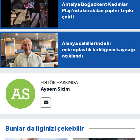
Antalya Boğazkent Kadınlar
Plajı’nda bırakılan çöpler tepki
çekti
Alanya sahillerindeki
mikroplastik kirliliğinin kaynağı
açıklandı
EDITÖR HAKKINDA
Ayşem Sicim
Bunlar da ilginizi çekebilir