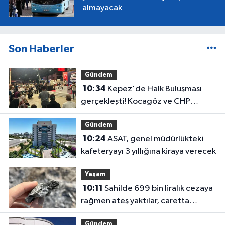
almayacak
Son Haberler
Gündem
10:34
Kepez'de Halk Buluşması
gerçekleşti! Kocagöz ve CHP
yönetimi vatandaşı dinledi
Gündem
10:24
ASAT, genel müdürlükteki
kafeteryayı 3 yıllığına kiraya verecek
Yaşam
10:11
Sahilde 699 bin liralık cezaya
rağmen ateş yaktılar, caretta
yavrusu öldü
Gündem