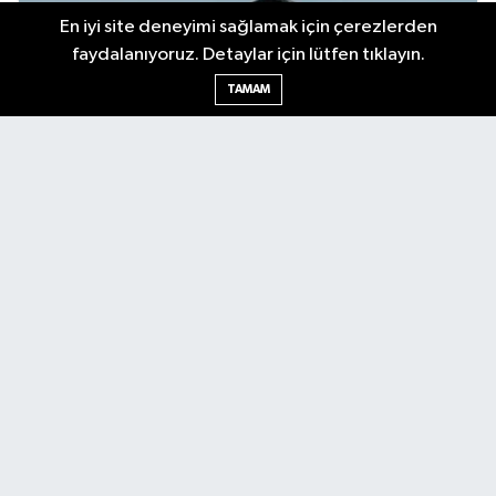
En iyi site deneyimi sağlamak için çerezlerden
faydalanıyoruz. Detaylar için lütfen tıklayın.
TAMAM
Antalya Körfez Gazetesi... Antalya'nın nabzını tutan internet
haber sitemizde en son gelişmeleri keşfedin. Gündem, siyaset,
ekonomi, tarım, yerel spor, kültür, etkinlikler ve daha fazlasından
haberdar olun. Hemen tıklayın ve Antalya'nın nabzını elinizde