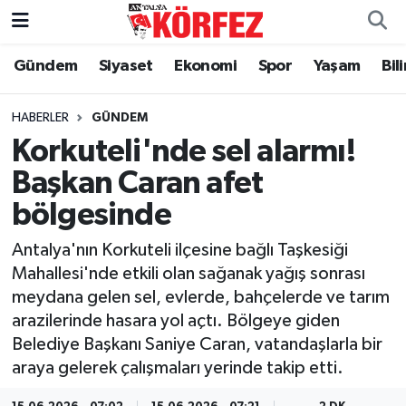
Gündem
Siyaset
Ekonomi
Spor
Yaşam
Bil
Gündem
Nöbetçi Eczaneler
Siyaset
Hava Durumu
HABERLER
GÜNDEM
Korkuteli'nde sel alarmı!
Yerel Yönetim
Trafik Durumu
Başkan Caran afet
bölgesinde
Ekonomi
Süper Lig Puan Durumu ve Fikstür
Antalya'nın Korkuteli ilçesine bağlı Taşkesiği
Spor
Tüm Manşetler
Mahallesi'nde etkili olan sağanak yağış sonrası
meydana gelen sel, evlerde, bahçelerde ve tarım
Yaşam
Son Dakika Haberleri
arazilerinde hasara yol açtı. Bölgeye giden
Belediye Başkanı Saniye Caran, vatandaşlarla bir
Asayiş
Haber Arşivi
araya gelerek çalışmaları yerinde takip etti.
Dünya