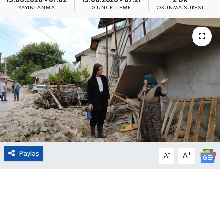
15.06.2026 - 07:02
15.06.2026 - 07:21
2 DK
YAYINLANMA
GÜNCELLEME
OKUNMA SÜRESI
Eğitim
Sağlık
Magazin
Turizm
Çevre
Kültür ve Sanat
Paylaş
-
+
A
A
Sivil Toplum
Tarım
Bilim ve Teknoloji