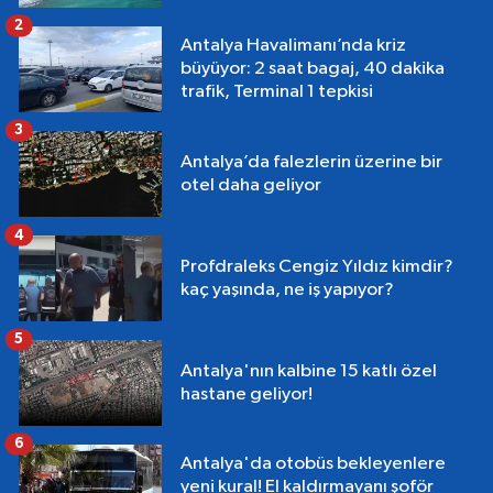
2
Antalya Havalimanı’nda kriz
büyüyor: 2 saat bagaj, 40 dakika
trafik, Terminal 1 tepkisi
3
Antalya’da falezlerin üzerine bir
otel daha geliyor
4
Profdraleks Cengiz Yıldız kimdir?
kaç yaşında, ne iş yapıyor?
5
Antalya'nın kalbine 15 katlı özel
hastane geliyor!
6
Antalya'da otobüs bekleyenlere
yeni kural! El kaldırmayanı şoför