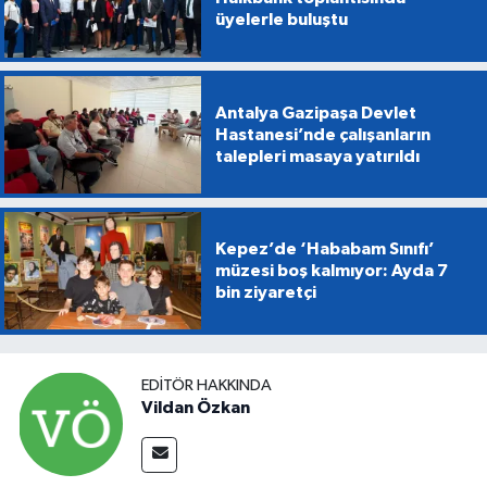
üyelerle buluştu
Antalya Gazipaşa Devlet
Hastanesi’nde çalışanların
talepleri masaya yatırıldı
Kepez’de ‘Hababam Sınıfı’
müzesi boş kalmıyor: Ayda 7
bin ziyaretçi
EDITÖR HAKKINDA
Vildan Özkan