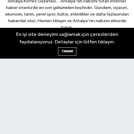
Antalya Körfez Gazetesi... Antalya'nın nabzını tutan internet
haber sitemizde en son gelişmeleri keşfedin. Gündem, siyaset,
ekonomi, tarım, yerel spor, kültür, etkinlikler ve daha fazlasından
haberdar olun. Hemen tıklayın ve Antalya'nın nabzını elinizde
tutun.
En iyi site deneyimi sağlamak için çerezlerden
faydalanıyoruz. Detaylar için lütfen tıklayın.
TAMAM
Nöbetçi Eczaneler
Hava Durumu
Trafik Durumu
Puan Durumu ve Fikstür
Tüm Manşetler
Son Dakika Haberleri
Haber Arşivi
Gündem
Asayiş
Yerel Yönetim
Turizm
Tarım
Dünya
Gizlilik Sözleşmesi
İletişim
Künye