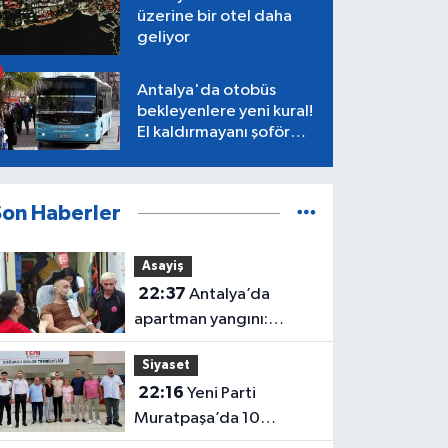
üzerine bir otel daha
geliyor
Antalya'da otobüs
bekleyenlere yeni kural!
El kaldırmayanı şoför
almayacak
Son Haberler
Asayiş
22:37
Antalya’da
apartman yangını:
Mahsur kalan aile
Siyaset
kurtarıldı
22:16
Yeni Parti
Muratpaşa’da 10
belediye meclis üyesiyle