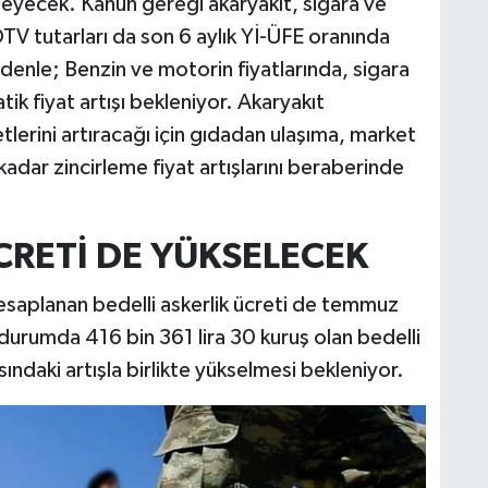
ecek. Kanun gereği akaryakıt, sigara ve
TV tutarları da son 6 aylık Yİ-ÜFE oranında
enle; Benzin ve motorin fiyatlarında, sigara
tik fiyat artışı bekleniyor. Akaryakıt
yetlerini artıracağı için gıdadan ulaşıma, market
adar zincirleme fiyat artışlarını beraberinde
CRETİ DE YÜKSELECEK
hesaplanan bedelli askerlik ücreti de temmuz
urumda 416 bin 361 lira 30 kuruş olan bedelli
ındaki artışla birlikte yükselmesi bekleniyor.