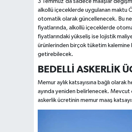
3 Temmuz'da sadece maaşlar değişmey
alkollü içeceklerde uygulanan maktu Ö
otomatik olarak güncellenecek. Bu ned
fiyatlarında, alkollü içeceklerde otoma
fiyatlarındaki yükseliş ise lojistik mali
ürünlerinden birçok tüketim kalemine k
getirebilecek.
BEDELLİ ASKERLİK Ü
Memur aylık katsayısına bağlı olarak 
ayında yeniden belirlenecek. Mevcut d
askerlik ücretinin memur maaş katsayıs