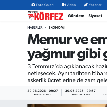
Foto Galeri
Video
Yazarlar
Gündem
Siyaset
Gündem
Nöbetçi Eczaneler
HABERLER
EKONOMI
Siyaset
Hava Durumu
Memur ve eme
Yerel Yönetim
Trafik Durumu
yağmur gibi 
Ekonomi
Süper Lig Puan Durumu ve Fikstür
3 Temmuz'da açıklanacak hazir
Spor
Tüm Manşetler
netleşecek. Aynı tarihten itiba
Yaşam
Son Dakika Haberleri
askerlik ücretlerine de zam gel
Asayiş
Haber Arşivi
30.06.2026 - 09:27
30.06.2026 - 09:57
YAYINLANMA
GÜNCELLEME
OK
Dünya