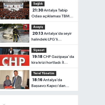
Sağlık
güçlendi
21:30
Antalya Tabip
Odası açıklaması TBMM
gündeminde
Asayiş
20:13
Antalya’da seyir
halindeki LPG’li
otomobil alev aldı: 4
Siyaset
yaralı
19:18
CHP Gazipaşa'da
kira krizi hortladı: İl
Başkanlığı mahkemeye
Yerel Yönetim
gitti
18:16
Antalya’da
Başsavcı Kapıcı’dan
şehit annesi Aysel
Belen’e anlamlı ziyaret