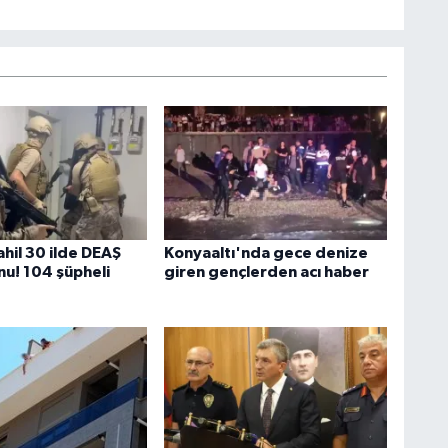
hil 30 ilde DEAŞ
Konyaaltı'nda gece denize
u! 104 şüpheli
giren gençlerden acı haber