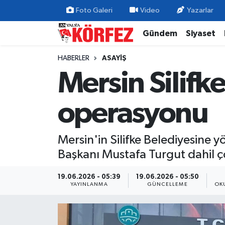
Foto Galeri
Video
Yazarlar
Gündem
Siyaset
Gündem
Nöbetçi Eczaneler
HABERLER
ASAYIŞ
Siyaset
Hava Durumu
Mersin Silifk
Yerel Yönetim
Trafik Durumu
operasyonu
Ekonomi
Süper Lig Puan Durumu ve Fikstür
Mersin'in Silifke Belediyesine 
Spor
Tüm Manşetler
Başkanı Mustafa Turgut dahil ço
Yaşam
Son Dakika Haberleri
19.06.2026 - 05:39
19.06.2026 - 05:50
YAYINLANMA
GÜNCELLEME
OK
Asayiş
Haber Arşivi
Dünya