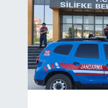
Eğitim
Sağlık
Magazin
Turizm
Çevre
Kültür ve Sanat
Sivil Toplum
Tarım
Bilim ve Teknoloji