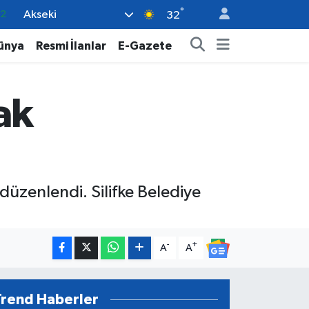
°
Akseki
17
32
27
ünya
Resmi İlanlar
E-Gazete
35
12
ak
19
.2
düzenlendi. Silifke Belediye
-
+
A
A
Trend Haberler