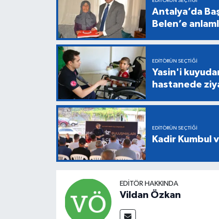
EDITÖRÜN SEÇTIĞI
Antalya’da Baş
Belen’e anlaml
EDITÖRÜN SEÇTIĞI
Yasin'i kuyuda
hastanede ziy
EDITÖRÜN SEÇTIĞI
Kadir Kumbul v
EDITÖR HAKKINDA
Vildan Özkan