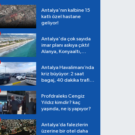
Antalya'nın kalbine 15
katlı özel hastane
geliyor!
Antalya'da çok sayıda
imar planı askıya çıktı!
Alanya, Konyaaltı,
Muratpaşa, Aksu
Antalya Havalimanı’nda
kriz büyüyor: 2 saat
bagaj, 40 dakika trafik,
Terminal 1 tepkisi
Profdraleks Cengiz
Yıldız kimdir? kaç
yaşında, ne iş yapıyor?
Antalya’da falezlerin
üzerine bir otel daha