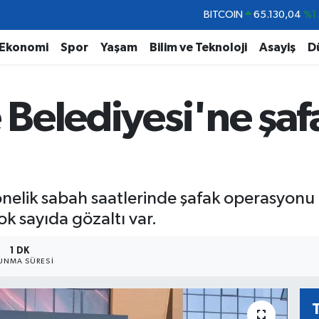
DOLAR
47,7106
%0.
EURO
55,1652
%0.
Ekonomi
Spor
Yaşam
Bilim ve Teknoloji
Asayiş
D
STERLİN
64,4046
%0.
GRAM ALTIN
6618.49
%2.
e Belediyesi'ne şaf
BİST100
13.773
%-
BITCOIN
65.130,04
%1
yönelik sabah saatlerinde şafak operasyonu 
k sayıda gözaltı var.
1 DK
UNMA SÜRESI