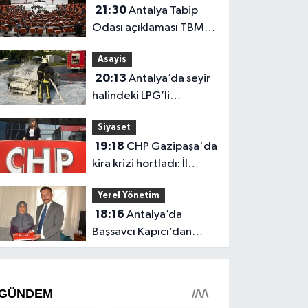
21:30
Antalya Tabip
Odası açıklaması TBMM
gündeminde
Asayiş
20:13
Antalya’da seyir
halindeki LPG’li
otomobil alev aldı: 4
Siyaset
yaralı
19:18
CHP Gazipaşa'da
kira krizi hortladı: İl
Başkanlığı mahkemeye
Yerel Yönetim
gitti
18:16
Antalya’da
Başsavcı Kapıcı’dan
şehit annesi Aysel
Belen’e anlamlı ziyaret