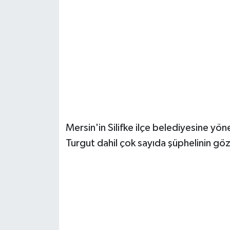
Güvenlik
Resmi İlanlar
Mersin'in Silifke ilçe belediyesine 
Turgut dahil çok sayıda şüphelinin göza