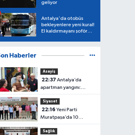
geliyor
Antalya'da otobüs
bekleyenlere yeni kural!
El kaldırmayanı şoför
almayacak
Son Haberler
Asayiş
22:37
Antalya’da
apartman yangını:
Mahsur kalan aile
Siyaset
kurtarıldı
22:16
Yeni Parti
Muratpaşa’da 10
belediye meclis üyesiyle
Sağlık
güçlendi