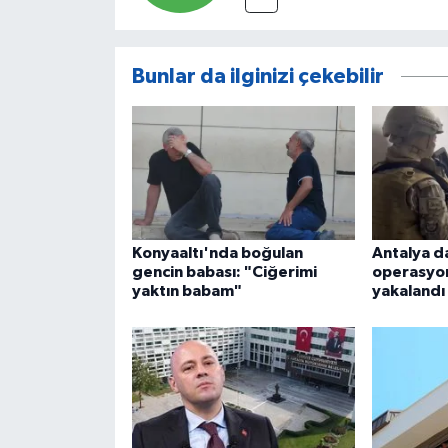
Bunlar da ilginizi çekebilir
Konyaaltı'nda boğulan
Antalya da
gencin babası: "Ciğerimi
operasyon
yaktın babam"
yakalandı