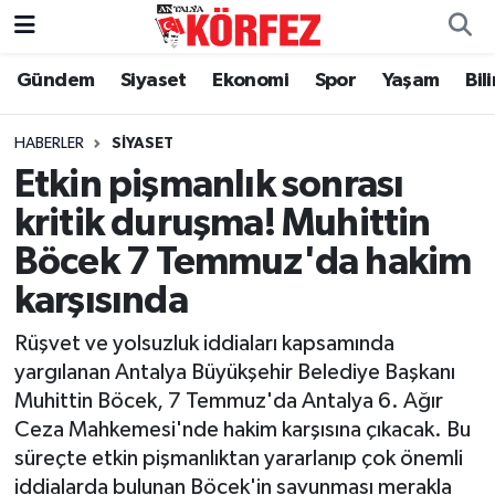
Gündem
Siyaset
Ekonomi
Spor
Yaşam
Bil
Gündem
Nöbetçi Eczaneler
Siyaset
Hava Durumu
HABERLER
SIYASET
Etkin pişmanlık sonrası
Yerel Yönetim
Trafik Durumu
kritik duruşma! Muhittin
Böcek 7 Temmuz'da hakim
Ekonomi
Süper Lig Puan Durumu ve Fikstür
karşısında
Spor
Tüm Manşetler
Rüşvet ve yolsuzluk iddiaları kapsamında
Yaşam
Son Dakika Haberleri
yargılanan Antalya Büyükşehir Belediye Başkanı
Muhittin Böcek, 7 Temmuz'da Antalya 6. Ağır
Asayiş
Haber Arşivi
Ceza Mahkemesi'nde hakim karşısına çıkacak. Bu
süreçte etkin pişmanlıktan yararlanıp çok önemli
Dünya
iddialarda bulunan Böcek'in savunması merakla