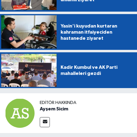
Yasin'i kuyudan kurtaran
kahraman itfaiyeciden
hastanede ziyaret
Kadir Kumbul ve AK Parti
mahalleleri gezdi
EDITÖR HAKKINDA
Ayşem Sicim