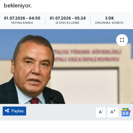
bekleniyor.
Eğitim
01.07.2026 - 04:50
01.07.2026 - 05:24
3 DK
YAYINLANMA
GÜNCELLEME
OKUNMA SÜRESI
Sağlık
Magazin
Turizm
Çevre
Kültür ve Sanat
Sivil Toplum
Paylaş
-
+
A
A
Tarım
Bilim ve Teknoloji