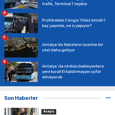
trafik, Terminal 1 tepkisi
4
Profdraleks Cengiz Yıldız kimdir?
kaç yaşında, ne iş yapıyor?
5
Antalya’da falezlerin üzerine bir
otel daha geliyor
6
Antalya'da otobüs bekleyenlere
yeni kural! El kaldırmayanı şoför
almayacak
Son Haberler
Asayiş