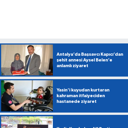
Antalya’da Başsavcı Kapıcı’dan
şehit annesi Aysel Belen’e
anlamlı ziyaret
Yasin'i kuyudan kurtaran
kahraman itfaiyeciden
hastanede ziyaret