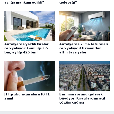
açlığa mahkum edildi"
geleceği”
Antalya'da yazlık kiralar
Antalya'da klima faturaları
cep yakıyor: Günlüğü 65
cep yakıyor! Uzmandan
bin, aylığı 425 bin!
altın tavsiyeler
JTI grubu sigaralara 10 TL
Barınma sorunu giderek
zam!
büyüyor: Kiracılardan acil
çözüm çağrısı