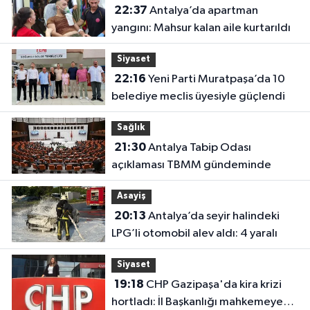
22:37
Antalya’da apartman
yangını: Mahsur kalan aile kurtarıldı
Siyaset
22:16
Yeni Parti Muratpaşa’da 10
belediye meclis üyesiyle güçlendi
Sağlık
21:30
Antalya Tabip Odası
açıklaması TBMM gündeminde
Asayiş
20:13
Antalya’da seyir halindeki
LPG’li otomobil alev aldı: 4 yaralı
Siyaset
19:18
CHP Gazipaşa'da kira krizi
hortladı: İl Başkanlığı mahkemeye