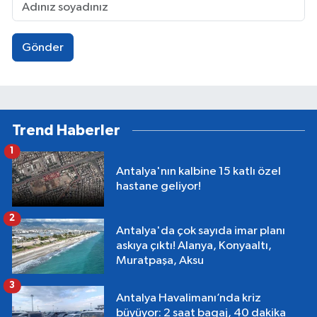
Gönder
Trend Haberler
1
Antalya'nın kalbine 15 katlı özel
hastane geliyor!
2
Antalya'da çok sayıda imar planı
askıya çıktı! Alanya, Konyaaltı,
Muratpaşa, Aksu
3
Antalya Havalimanı’nda kriz
büyüyor: 2 saat bagaj, 40 dakika