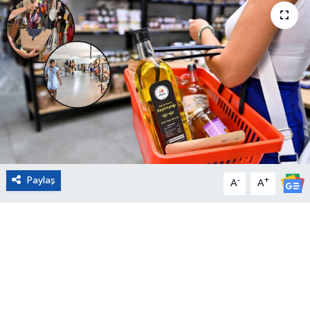
Eğitim
Sağlık
Magazin
Turizm
Çevre
Paylaş
-
+
A
A
Kültür ve Sanat
Sivil Toplum
Tarım
Bilim ve Teknoloji