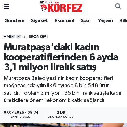
Gündem
Siyaset
Ekonomi
Spor
Yaşam
Bil
Gündem
Nöbetçi Eczaneler
Siyaset
Hava Durumu
HABERLER
EKONOMI
Muratpaşa'daki kadın
Yerel Yönetim
Trafik Durumu
kooperatiflerinden 6 ayda
3,1 milyon liralık satış
Ekonomi
Süper Lig Puan Durumu ve Fikstür
Muratpaşa Belediyesi'nin kadın kooperatifleri
Spor
Tüm Manşetler
mağazasında yılın ilk 6 ayında 8 bin 548 ürün
satıldı. Toplam 3 milyon 135 bin liralık satışla kadın
Yaşam
Son Dakika Haberleri
üreticilere önemli ekonomik katkı sağlandı.
Asayiş
Haber Arşivi
07.07.2026 - 09:34
2 DK
YAYINLANMA
OKUNMA SÜRESI
Dünya