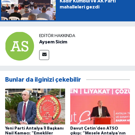
Kadir Kumbul ve AK Parti
mahalleleri gezdi
EDITÖR HAKKINDA
Ayşem Sicim
Bunlar da ilginizi çekebilir
Yeni Parti Antalya İl Başkanı
Davut Çetin’den ATSO
Nail Kamacı: "Emekliler
çıkışı: “Mesele Antalya’nın