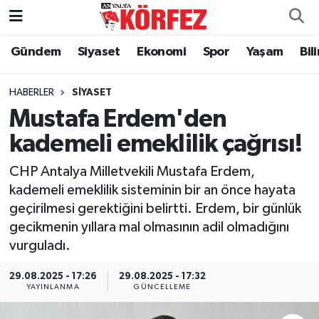
Gündem
Siyaset
Ekonomi
Spor
Yaşam
Bil
Gündem
Nöbetçi Eczaneler
Siyaset
Hava Durumu
HABERLER
SIYASET
Mustafa Erdem'den
Yerel Yönetim
Trafik Durumu
kademeli emeklilik çağrısı!
Ekonomi
Süper Lig Puan Durumu ve Fikstür
CHP Antalya Milletvekili Mustafa Erdem,
kademeli emeklilik sisteminin bir an önce hayata
Spor
Tüm Manşetler
geçirilmesi gerektiğini belirtti. Erdem, bir günlük
gecikmenin yıllara mal olmasının adil olmadığını
Yaşam
Son Dakika Haberleri
vurguladı.
Asayiş
Haber Arşivi
29.08.2025 - 17:26
29.08.2025 - 17:32
YAYINLANMA
GÜNCELLEME
Dünya