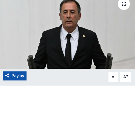
Eğitim
Sağlık
Magazin
Turizm
Çevre
Paylaş
-
+
A
A
Kültür ve Sanat
Sivil Toplum
Tarım
Bilim ve Teknoloji