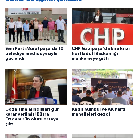
Yeni Parti Muratpaşa’da 10
CHP Gazipaşa'da kira krizi
belediye meclis üyesiyle
hortladı: İl Başkanlığı
güçlendi
mahkemeye gitti
Gözaltına alındıkları gün
Kadir Kumbul ve AK Parti
karar verilmiş! Büşra
mahalleleri gezdi
Özdemir'in oluru ortaya
çıktı