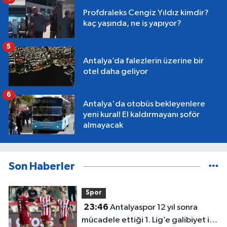
Profdraleks Cengiz Yıldız kimdir?
kaç yaşında, ne iş yapıyor?
5
Antalya’da falezlerin üzerine bir
otel daha geliyor
6
Antalya'da otobüs bekleyenlere
yeni kural! El kaldırmayanı şoför
almayacak
Son Haberler
Spor
23:46
Antalyaspor 12 yıl sonra
mücadele ettiği 1. Lig’e galibiyet ile