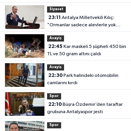
başladı
Siyaset
23:11
Antalya Milletvekili Kılıç:
"Ormanlar sadece alevlerle yok
olmuyor"
Asayiş
22:45
Kar maskeli 5 şüpheli 450 bin
TL ve 50 gram altını çaldı
Asayiş
22:30
Park halindeki otomobilin
camlarını kırdı
Spor
22:10
Büşra Özdemir’den taraftar
grubuna Antalyaspor jesti
Spor