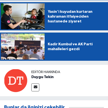
Yasin'i kuyudan kurtaran
kahraman itfaiyeciden
hastanede ziyaret
Kadir Kumbul ve AK Parti
mahalleleri gezdi
EDITÖR HAKKINDA
Duygu Tekin
Bunlar da ilginizi çekebilir