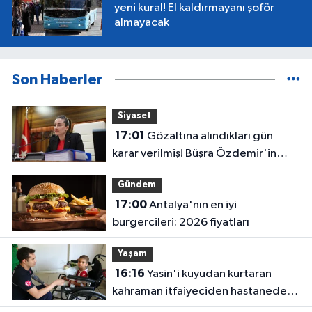
yeni kural! El kaldırmayanı şoför
almayacak
Son Haberler
Siyaset
17:01
Gözaltına alındıkları gün
karar verilmiş! Büşra Özdemir'in
oluru ortaya çıktı
Gündem
17:00
Antalya'nın en iyi
burgercileri: 2026 fiyatları
Yaşam
16:16
Yasin'i kuyudan kurtaran
kahraman itfaiyeciden hastanede
ziyaret