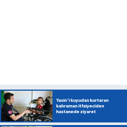
Yasin'i kuyudan kurtaran
kahraman itfaiyeciden
hastanede ziyaret