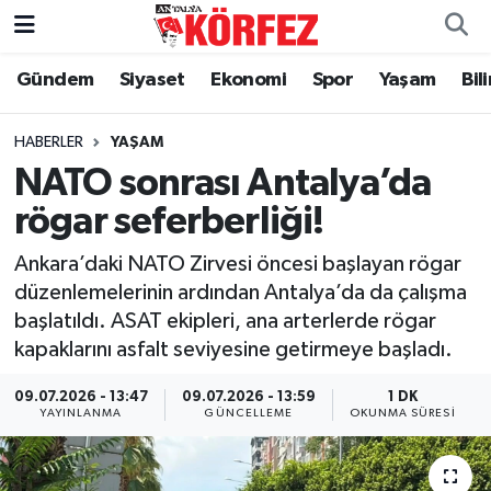
Gündem
Siyaset
Ekonomi
Spor
Yaşam
Bil
Gündem
Nöbetçi Eczaneler
Siyaset
Hava Durumu
HABERLER
YAŞAM
NATO sonrası Antalya’da
Yerel Yönetim
Trafik Durumu
rögar seferberliği!
Ekonomi
Süper Lig Puan Durumu ve Fikstür
Ankara’daki NATO Zirvesi öncesi başlayan rögar
düzenlemelerinin ardından Antalya’da da çalışma
Spor
Tüm Manşetler
başlatıldı. ASAT ekipleri, ana arterlerde rögar
kapaklarını asfalt seviyesine getirmeye başladı.
Yaşam
Son Dakika Haberleri
09.07.2026 - 13:47
09.07.2026 - 13:59
1 DK
YAYINLANMA
GÜNCELLEME
OKUNMA SÜRESI
Asayiş
Haber Arşivi
Dünya