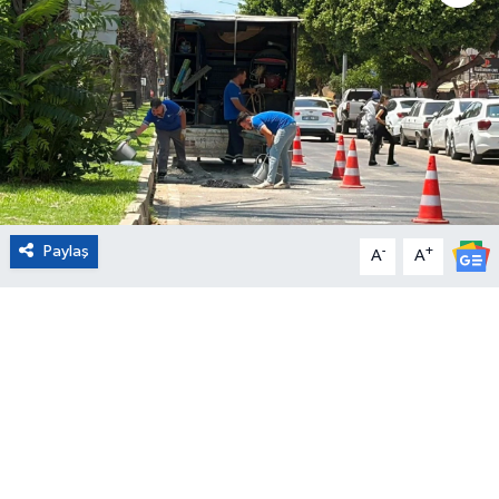
Eğitim
Sağlık
Magazin
Turizm
Paylaş
-
+
A
A
Çevre
Kültür ve Sanat
Sivil Toplum
Tarım
Bilim ve Teknoloji