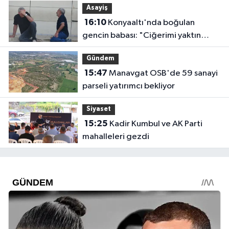
Asayiş
16:10
Konyaaltı'nda boğulan
gencin babası: "Ciğerimi yaktın
babam"
Gündem
15:47
Manavgat OSB'de 59 sanayi
parseli yatırımcı bekliyor
Siyaset
15:25
Kadir Kumbul ve AK Parti
mahalleleri gezdi