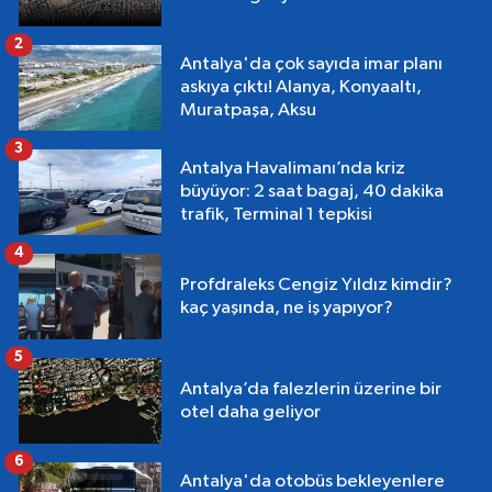
2
Antalya'da çok sayıda imar planı
askıya çıktı! Alanya, Konyaaltı,
Muratpaşa, Aksu
3
Antalya Havalimanı’nda kriz
büyüyor: 2 saat bagaj, 40 dakika
trafik, Terminal 1 tepkisi
4
Profdraleks Cengiz Yıldız kimdir?
kaç yaşında, ne iş yapıyor?
5
Antalya’da falezlerin üzerine bir
otel daha geliyor
6
Antalya'da otobüs bekleyenlere