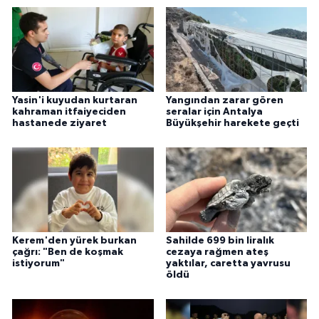
Yasin'i kuyudan kurtaran
Yangından zarar gören
kahraman itfaiyeciden
seralar için Antalya
hastanede ziyaret
Büyükşehir harekete geçti
Kerem'den yürek burkan
Sahilde 699 bin liralık
çağrı: "Ben de koşmak
cezaya rağmen ateş
istiyorum"
yaktılar, caretta yavrusu
öldü