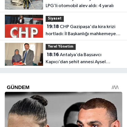
LPG’li otomobil alev aldı: 4 yaralı
Siyaset
19:18
CHP Gazipaşa'da kira krizi
hortladı: İl Başkanlığı mahkemeye
gitti
Yerel Yönetim
18:16
Antalya’da Başsavcı
Kapıcı’dan şehit annesi Aysel
Belen’e anlamlı ziyaret