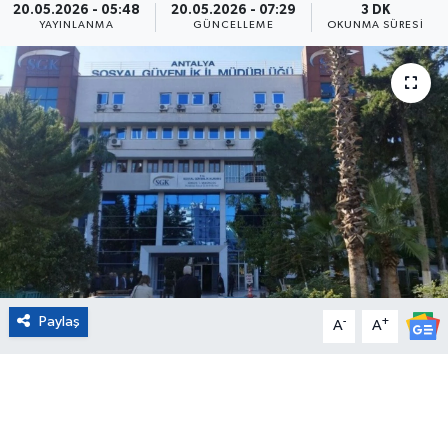
20.05.2026 - 05:48
20.05.2026 - 07:29
3 DK
YAYINLANMA
GÜNCELLEME
OKUNMA SÜRESI
Eğitim
Sağlık
Magazin
Turizm
Çevre
Kültür ve Sanat
Paylaş
-
+
A
A
Sivil Toplum
Tarım
Bilim ve Teknoloji