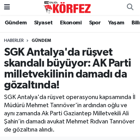
Gündem
Siyaset
Ekonomi
Spor
Yaşam
Bil
Gündem
Nöbetçi Eczaneler
Siyaset
Hava Durumu
HABERLER
GÜNDEM
SGK Antalya'da rüşvet
Yerel Yönetim
Trafik Durumu
skandalı büyüyor: AK Parti
milletvekilinin damadı da
Ekonomi
Süper Lig Puan Durumu ve Fikstür
gözaltında!
Spor
Tüm Manşetler
SGK Antalya'da rüşvet operasyonu kapsamında İl
Yaşam
Son Dakika Haberleri
Müdürü Mehmet Tanrıöver'in ardından oğlu ve
aynı zamanda Ak Parti Gaziantep Milletvekili Ali
Asayiş
Haber Arşivi
Şahin’in damadı avukat Mehmet Rıdvan Tanrıöver
de gözaltına alındı.
Dünya