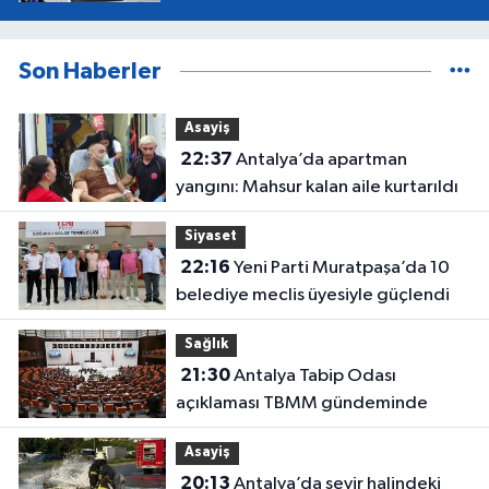
Son Haberler
Asayiş
22:37
Antalya’da apartman
yangını: Mahsur kalan aile kurtarıldı
Siyaset
22:16
Yeni Parti Muratpaşa’da 10
belediye meclis üyesiyle güçlendi
Sağlık
21:30
Antalya Tabip Odası
açıklaması TBMM gündeminde
Asayiş
20:13
Antalya’da seyir halindeki