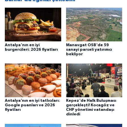
Antalya'nın en iyi
Manavgat OSB'de 59
burgercileri: 2026 fiyatları
sanayi parseli yatırımcı
bekliyor
Antalya’nın en iyi tatlıcıları:
Kepez'de Halk Buluşması
Google puanları ve 2026
gerçekleşti! Kocagöz ve
fiyatları
CHP yönetimi vatandaşı
dinledi