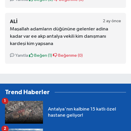
2 ay önce
ALI
Maşallah adamların düğününe gelenler adina
kadar var ee akp antalya vekili kim danışmanı
kardeşi kim yapsana
Yanıtla
Beğen (
1
)
Beğenme (
0
)
Trend Haberler
1
Antalya'nın kalbine 15 katlı özel
hastane geliyor!
2