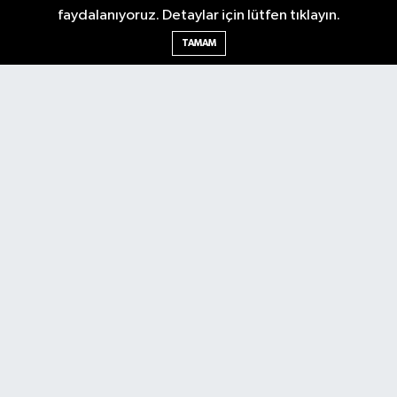
faydalanıyoruz. Detaylar için lütfen tıklayın.
TAMAM
Antalya Körfez Gazetesi... Antalya'nın nabzını tutan internet
haber sitemizde en son gelişmeleri keşfedin. Gündem, siyaset,
ekonomi, tarım, yerel spor, kültür, etkinlikler ve daha fazlasından
haberdar olun. Hemen tıklayın ve Antalya'nın nabzını elinizde
tutun.