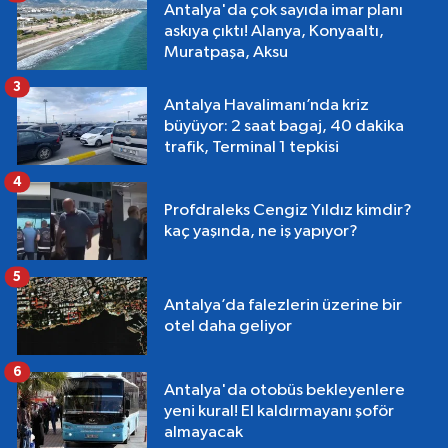
Antalya'da çok sayıda imar planı
askıya çıktı! Alanya, Konyaaltı,
Muratpaşa, Aksu
3
Antalya Havalimanı’nda kriz
büyüyor: 2 saat bagaj, 40 dakika
trafik, Terminal 1 tepkisi
4
Profdraleks Cengiz Yıldız kimdir?
kaç yaşında, ne iş yapıyor?
5
Antalya’da falezlerin üzerine bir
otel daha geliyor
6
Antalya'da otobüs bekleyenlere
yeni kural! El kaldırmayanı şoför
almayacak