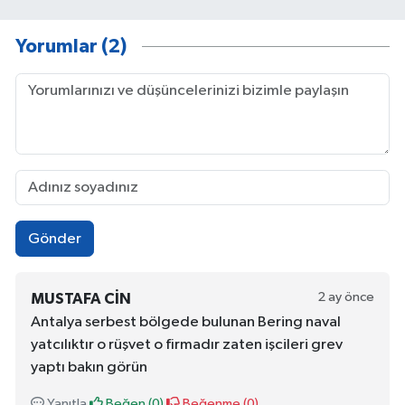
Yorumlar (2)
Gönder
2 ay önce
MUSTAFA CIN
Antalya serbest bölgede bulunan Bering naval
yatcılıktır o rüşvet o firmadır zaten işcileri grev
yaptı bakın görün
Yanıtla
Beğen (
0
)
Beğenme (
0
)