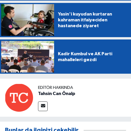
Yasin'i kuyudan kurtaran
kahraman itfaiyeciden
hastanede ziyaret
Kadir Kumbul ve AK Parti
mahalleleri gezdi
EDITÖR HAKKINDA
Tahsin Can Önalp
Bunlar da ilginizi çekebilir