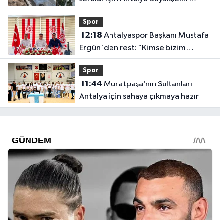
harekete geçti
Spor
12:18
Antalyaspor Başkanı Mustafa
Ergün'den rest: “Kimse bizim
onayımız olmadan gidemez”
Spor
11:44
Muratpaşa’nın Sultanları
Antalya için sahaya çıkmaya hazır