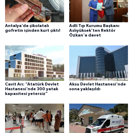
Antalya’da çikolatalı
Adli Tıp Kurumu Başkanı
gofretin içinden kurt çıktı!
Aslıyüksek’ten Rektör
Özkan'a davet
Cavit Arı: “Atatürk Devlet
Aksu Devlet Hastanesi'nde
Hastanesi'nde 300 yatak
sona yaklaşıldı
kapasitesi yetersiz”