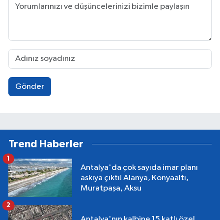
Gönder
Trend Haberler
1
Antalya'da çok sayıda imar planı
askıya çıktı! Alanya, Konyaaltı,
Muratpaşa, Aksu
2
Antalya'nın kalbine 15 katlı özel