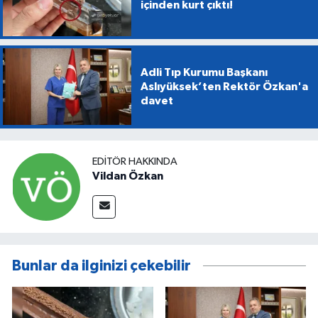
içinden kurt çıktı!
Adli Tıp Kurumu Başkanı
Aslıyüksek’ten Rektör Özkan'a
davet
EDITÖR HAKKINDA
Vildan Özkan
Bunlar da ilginizi çekebilir