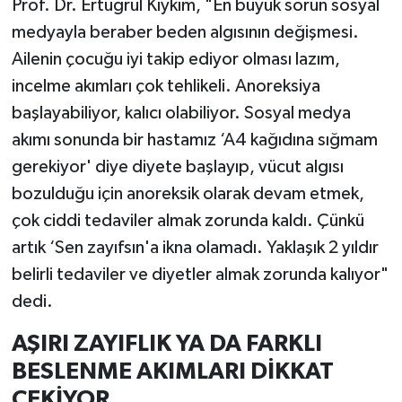
Prof. Dr. Ertuğrul Kıykım, "En büyük sorun sosyal
medyayla beraber beden algısının değişmesi.
Ailenin çocuğu iyi takip ediyor olması lazım,
incelme akımları çok tehlikeli. Anoreksiya
başlayabiliyor, kalıcı olabiliyor. Sosyal medya
akımı sonunda bir hastamız ‘A4 kağıdına sığmam
gerekiyor' diye diyete başlayıp, vücut algısı
bozulduğu için anoreksik olarak devam etmek,
çok ciddi tedaviler almak zorunda kaldı. Çünkü
artık ‘Sen zayıfsın'a ikna olamadı. Yaklaşık 2 yıldır
belirli tedaviler ve diyetler almak zorunda kalıyor"
dedi.
AŞIRI ZAYIFLIK YA DA FARKLI
BESLENME AKIMLARI DİKKAT
ÇEKİYOR