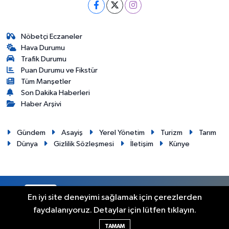
Nöbetçi Eczaneler
Hava Durumu
Trafik Durumu
Puan Durumu ve Fikstür
Tüm Manşetler
Son Dakika Haberleri
Haber Arşivi
Gündem
Asayiş
Yerel Yönetim
Turizm
Tarım
Dünya
Gizlilik Sözleşmesi
İletişim
Künye
RSS
Copyright © 2012. Her hakkı saklıdır.
En iyi site deneyimi sağlamak için çerezlerden
faydalanıyoruz. Detaylar için lütfen tıklayın.
Haber Yazılımı:
TE Bilişim
TAMAM