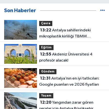
Son Haberler
Çevre
13:22
Antalya sahillerindeki
mikroplastik kirliliği TBMM
gündeminde!
Eğitim
12:55
Akdeniz Üniversitesi 4
profesör alacak!
Gündem
12:31
Antalya’nın en iyi tatlıcıları:
Google puanları ve 2026 fiyatları
Yaşam
12:20
Yangından zarar gören
seralar için Antalya Büyükşehir