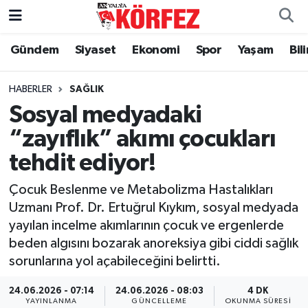
Gündem
Siyaset
Ekonomi
Spor
Yaşam
Bil
Gündem
Nöbetçi Eczaneler
Siyaset
Hava Durumu
HABERLER
SAĞLIK
Sosyal medyadaki
Yerel Yönetim
Trafik Durumu
“zayıflık” akımı çocukları
tehdit ediyor!
Ekonomi
Süper Lig Puan Durumu ve Fikstür
Çocuk Beslenme ve Metabolizma Hastalıkları
Spor
Tüm Manşetler
Uzmanı Prof. Dr. Ertuğrul Kıykım, sosyal medyada
yayılan incelme akımlarının çocuk ve ergenlerde
Yaşam
Son Dakika Haberleri
beden algısını bozarak anoreksiya gibi ciddi sağlık
sorunlarına yol açabileceğini belirtti.
Asayiş
Haber Arşivi
24.06.2026 - 07:14
24.06.2026 - 08:03
4 DK
Dünya
YAYINLANMA
GÜNCELLEME
OKUNMA SÜRESI