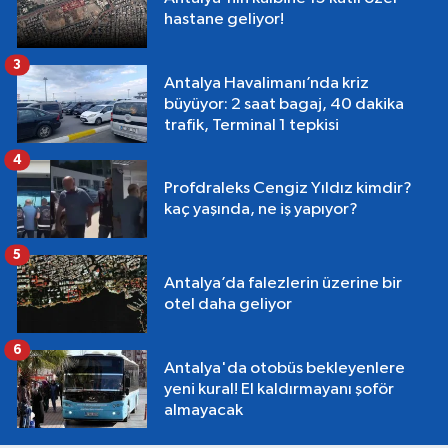
hastane geliyor!
3
Antalya Havalimanı’nda kriz
büyüyor: 2 saat bagaj, 40 dakika
trafik, Terminal 1 tepkisi
4
Profdraleks Cengiz Yıldız kimdir?
kaç yaşında, ne iş yapıyor?
5
Antalya’da falezlerin üzerine bir
otel daha geliyor
6
Antalya'da otobüs bekleyenlere
yeni kural! El kaldırmayanı şoför
almayacak