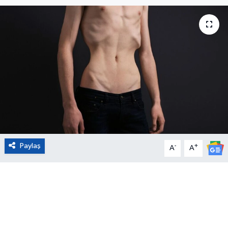
Eğitim
Sağlık
Magazin
Turizm
Çevre
Paylaş
-
+
Kültür ve Sanat
A
A
Sivil Toplum
Tarım
Bilim ve Teknoloji