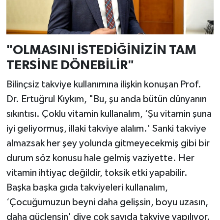
"OLMASINI İSTEDİĞİNİZİN TAM
TERSİNE DÖNEBİLİR"
Bilinçsiz takviye kullanımına ilişkin konuşan Prof.
Dr. Ertuğrul Kıykım, "Bu, şu anda bütün dünyanın
sıkıntısı. Çoklu vitamin kullanalım, ‘Şu vitamin şuna
iyi geliyormuş, illaki takviye alalım.' Sanki takviye
almazsak her şey yolunda gitmeyecekmiş gibi bir
durum söz konusu hale gelmiş vaziyette. Her
vitamin ihtiyaç değildir, toksik etki yapabilir.
Başka başka gıda takviyeleri kullanalım,
‘Çocuğumuzun beyni daha gelişsin, boyu uzasın,
daha güçlensin' diye çok sayıda takviye yapılıyor.