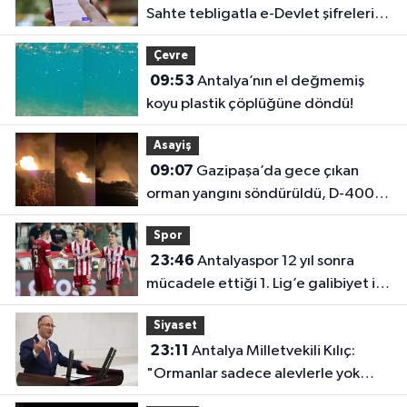
Sahte tebligatla e-Devlet şifrelerini
çalıyorlar
Çevre
09:53
Antalya’nın el değmemiş
koyu plastik çöplüğüne döndü!
Asayiş
09:07
Gazipaşa’da gece çıkan
orman yangını söndürüldü, D-400
trafiğe açıldı
Spor
23:46
Antalyaspor 12 yıl sonra
mücadele ettiği 1. Lig’e galibiyet ile
başladı
Siyaset
23:11
Antalya Milletvekili Kılıç:
"Ormanlar sadece alevlerle yok
olmuyor"