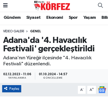
Gündem
Siyaset
Ekonomi
Spor
Yaşam
Bil
Gündem
Nöbetçi Eczaneler
Siyaset
Hava Durumu
VIDEO GALERI
GENEL
Adana'da '4. Havacılık
Yerel Yönetim
Trafik Durumu
Festivali' gerçekleştirildi
Ekonomi
Süper Lig Puan Durumu ve Fikstür
Adana'nın Yüreğir ilçesinde "4. Havacılık
Festivali" düzenlendi.
Spor
Tüm Manşetler
02.12.2023 - 11:06
01.10.2024 - 14:57
YAYINLANMA
GÜNCELLEME
Yaşam
Son Dakika Haberleri
Paylaş
-
+
A
A
Asayiş
Haber Arşivi
Dünya